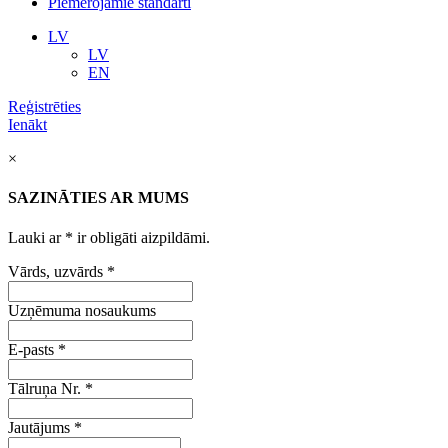
Piemērojamie standarti
LV
LV
EN
Reģistrēties
Ienākt
×
SAZINĀTIES AR MUMS
Lauki ar
*
ir obligāti aizpildāmi.
Vārds, uzvārds
*
Uzņēmuma nosaukums
E-pasts
*
Tālruņa Nr.
*
Jautājums
*