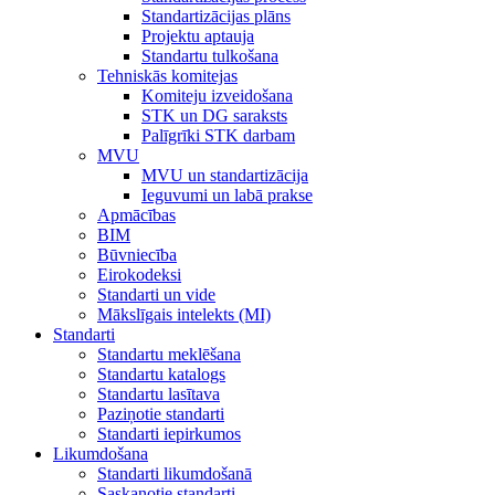
Standartizācijas plāns
Projektu aptauja
Standartu tulkošana
Tehniskās komitejas
Komiteju izveidošana
STK un DG saraksts
Palīgrīki STK darbam
MVU
MVU un standartizācija
Ieguvumi un labā prakse
Apmācības
BIM
Būvniecība
Eirokodeksi
Standarti un vide
Mākslīgais intelekts (MI)
Standarti
Standartu meklēšana
Standartu katalogs
Standartu lasītava
Paziņotie standarti
Standarti iepirkumos
Likumdošana
Standarti likumdošanā
Saskaņotie standarti