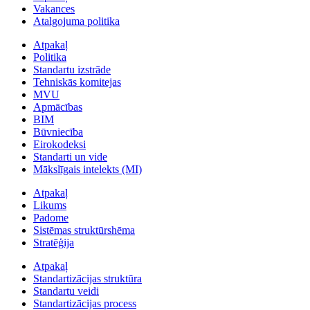
Vakances
Atalgojuma politika
Atpakaļ
Politika
Standartu izstrāde
Tehniskās komitejas
MVU
Apmācības
BIM
Būvniecība
Eirokodeksi
Standarti un vide
Mākslīgais intelekts (MI)
Atpakaļ
Likums
Padome
Sistēmas struktūrshēma
Stratēģija
Atpakaļ
Standartizācijas struktūra
Standartu veidi
Standartizācijas process