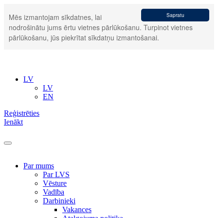
Sapratu
Mēs izmantojam sīkdatnes, lai
nodrošinātu jums ērtu vietnes pārlūkošanu. Turpinot vietnes
pārlūkošanu, jūs piekrītat sīkdatņu izmantošanai.
LV
LV
EN
Reģistrēties
Ienākt
Par mums
Par LVS
Vēsture
Vadība
Darbinieki
Vakances