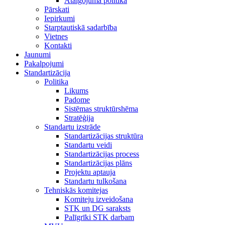
Atalgojuma politika
Pārskati
Iepirkumi
Starptautiskā sadarbība
Vietnes
Kontakti
Jaunumi
Pakalpojumi
Standartizācija
Politika
Likums
Padome
Sistēmas struktūrshēma
Stratēģija
Standartu izstrāde
Standartizācijas struktūra
Standartu veidi
Standartizācijas process
Standartizācijas plāns
Projektu aptauja
Standartu tulkošana
Tehniskās komitejas
Komiteju izveidošana
STK un DG saraksts
Palīgrīki STK darbam