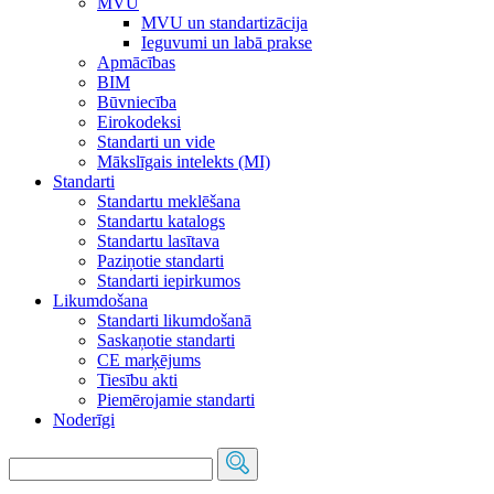
MVU
MVU un standartizācija
Ieguvumi un labā prakse
Apmācības
BIM
Būvniecība
Eirokodeksi
Standarti un vide
Mākslīgais intelekts (MI)
Standarti
Standartu meklēšana
Standartu katalogs
Standartu lasītava
Paziņotie standarti
Standarti iepirkumos
Likumdošana
Standarti likumdošanā
Saskaņotie standarti
CE marķējums
Tiesību akti
Piemērojamie standarti
Noderīgi