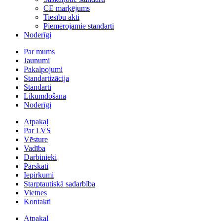
CE marķējums
Tiesību akti
Piemērojamie standarti
Noderīgi
Par mums
Jaunumi
Pakalpojumi
Standartizācija
Standarti
Likumdošana
Noderīgi
Atpakaļ
Par LVS
Vēsture
Vadība
Darbinieki
Pārskati
Iepirkumi
Starptautiskā sadarbība
Vietnes
Kontakti
Atpakaļ