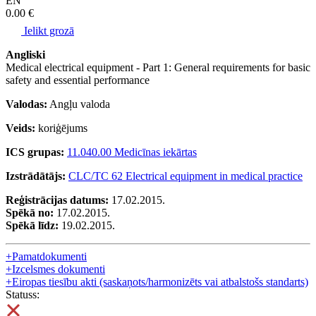
EN
0.00 €
Ielikt grozā
Angliski
Medical electrical equipment - Part 1: General requirements for basic
safety and essential performance
Valodas:
Angļu valoda
Veids:
koriģējums
ICS grupas:
11.040.00 Medicīnas iekārtas
Izstrādātājs:
CLC/TC 62 Electrical equipment in medical practice
Reģistrācijas datums:
17.02.2015.
Spēkā no:
17.02.2015.
Spēkā līdz:
19.02.2015.
+
Pamatdokumenti
+
Izcelsmes dokumenti
+
Eiropas tiesību akti (saskaņots/harmonizēts vai atbalstošs standarts)
Statuss: