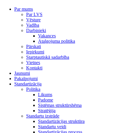
Par mums
Par LVS
Vēsture
Vadība
Darbinieki
Vakances
Atalgojuma politika
Pārskati
Iepirkumi
Starptautiskā sadarbība
Vietnes
Kontakti
Jaunumi
Pakalpojumi
Standartizācija
Politika
Likums
Padome
Sistēmas struktūrshēma
Stratēģija
Standartu izstrāde
Standartizācijas struktūra
Standartu veidi
Standartizācijas process