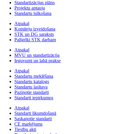
Standartizācijas plāns
Projektu aptauja
Standartu tulkošana
Atpakaļ
Komiteju izveidošana
STK un DG saraksts
Palīgrīki STK darbam
Atpakaļ
MVU un standartizācija
Ieguvumi un labā prakse
Atpakaļ
Standartu meklēšana
Standartu katalogs
Standartu lasītava
Paziņotie standarti
Standarti iepirkumos
Atpakaļ
Standarti likumdošanā
Saskaņotie standarti
CE marķējums
Tiesību akti