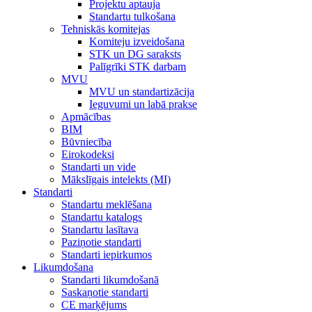
Projektu aptauja
Standartu tulkošana
Tehniskās komitejas
Komiteju izveidošana
STK un DG saraksts
Palīgrīki STK darbam
MVU
MVU un standartizācija
Ieguvumi un labā prakse
Apmācības
BIM
Būvniecība
Eirokodeksi
Standarti un vide
Mākslīgais intelekts (MI)
Standarti
Standartu meklēšana
Standartu katalogs
Standartu lasītava
Paziņotie standarti
Standarti iepirkumos
Likumdošana
Standarti likumdošanā
Saskaņotie standarti
CE marķējums