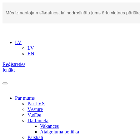
Mēs izmantojam sīkdatnes, lai nodrošinātu jums ērtu vietnes pārlūko
LV
LV
EN
Reģistrēties
Ienākt
Par mums
Par LVS
Vēsture
Vadība
Darbinieki
Vakances
Atalgojuma politika
Pārskati