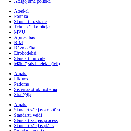
Atalgojuma politika
Atpakaļ
Politika
Standartu izstrāde
Tehniskās komitejas
MVU
Apmācības
BIM
Būvniecība
Eirokodeksi
Standarti un vide
Mākslīgais intelekts (MI)
Atpakaļ
Likums
Padome
Sistēmas struktūrshēma
Stratēģija
Atpakaļ
Standartizācijas struktūra
Standartu veidi
Standartizācijas process
Standartizācijas plāns
Projektu aptauja