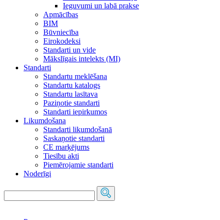
Ieguvumi un labā prakse
Apmācības
BIM
Būvniecība
Eirokodeksi
Standarti un vide
Mākslīgais intelekts (MI)
Standarti
Standartu meklēšana
Standartu katalogs
Standartu lasītava
Paziņotie standarti
Standarti iepirkumos
Likumdošana
Standarti likumdošanā
Saskaņotie standarti
CE marķējums
Tiesību akti
Piemērojamie standarti
Noderīgi