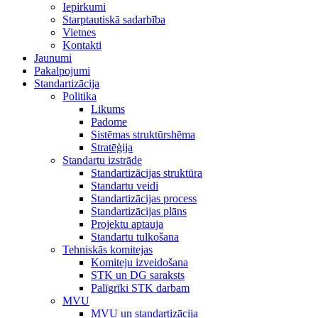
Iepirkumi
Starptautiskā sadarbība
Vietnes
Kontakti
Jaunumi
Pakalpojumi
Standartizācija
Politika
Likums
Padome
Sistēmas struktūrshēma
Stratēģija
Standartu izstrāde
Standartizācijas struktūra
Standartu veidi
Standartizācijas process
Standartizācijas plāns
Projektu aptauja
Standartu tulkošana
Tehniskās komitejas
Komiteju izveidošana
STK un DG saraksts
Palīgrīki STK darbam
MVU
MVU un standartizācija