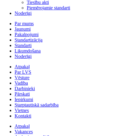
Tiesību akti
Piemērojamie standarti
Noderīgi
Par mums
Jaunumi
Pakalpojumi
Standartizācija
Standarti
Likumdošana
Noderīgi
Atpakaļ
Par LVS
Vēsture
Vadība
Darbinieki
Pārskati
Iepirkumi
Starptautiskā sadarbība
Vietnes
Kontakti
Atpakaļ
Vakances