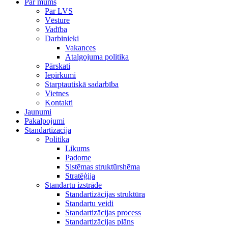
Par mums
Par LVS
Vēsture
Vadība
Darbinieki
Vakances
Atalgojuma politika
Pārskati
Iepirkumi
Starptautiskā sadarbība
Vietnes
Kontakti
Jaunumi
Pakalpojumi
Standartizācija
Politika
Likums
Padome
Sistēmas struktūrshēma
Stratēģija
Standartu izstrāde
Standartizācijas struktūra
Standartu veidi
Standartizācijas process
Standartizācijas plāns