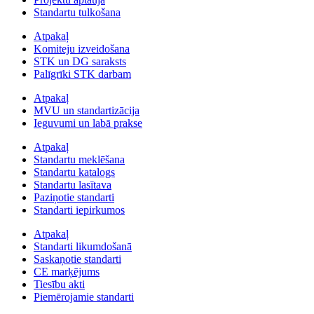
Standartu tulkošana
Atpakaļ
Komiteju izveidošana
STK un DG saraksts
Palīgrīki STK darbam
Atpakaļ
MVU un standartizācija
Ieguvumi un labā prakse
Atpakaļ
Standartu meklēšana
Standartu katalogs
Standartu lasītava
Paziņotie standarti
Standarti iepirkumos
Atpakaļ
Standarti likumdošanā
Saskaņotie standarti
CE marķējums
Tiesību akti
Piemērojamie standarti