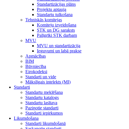
Standartizācijas plāns
Projektu aptauja
Standartu tulkošana
Tehniskās komitejas
Komiteju izveidošana
STK un DG saraksts
Palīgrīki STK darbam
MVU
MVU un standartizācija
Ieguvumi un labā prakse
Apmācības
BIM
Būvniecība
Eirokodeksi
Standarti un vide
Mākslīgais intelekts (MI)
Standarti
Standartu meklēšana
Standartu katalogs
Standartu lasītava
Paziņotie standarti
Standarti iepirkumos
Likumdošana
Standarti likumdošanā
Saskaņotie standarti