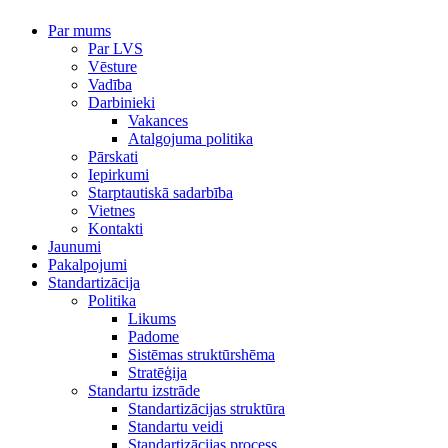
Par mums
Par LVS
Vēsture
Vadība
Darbinieki
Vakances
Atalgojuma politika
Pārskati
Iepirkumi
Starptautiskā sadarbība
Vietnes
Kontakti
Jaunumi
Pakalpojumi
Standartizācija
Politika
Likums
Padome
Sistēmas struktūrshēma
Stratēģija
Standartu izstrāde
Standartizācijas struktūra
Standartu veidi
Standartizācijas process