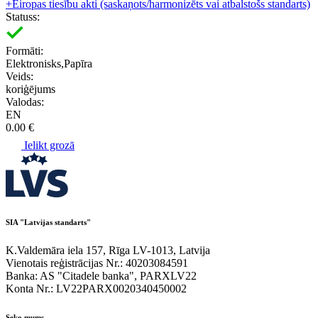
+
Eiropas tiesību akti (saskaņots/harmonizēts vai atbalstošs standarts)
Statuss:
Formāti:
Elektronisks,Papīra
Veids:
koriģējums
Valodas:
EN
0.00 €
Ielikt grozā
SIA "Latvijas standarts"
K.Valdemāra iela 157, Rīga LV-1013, Latvija
Vienotais reģistrācijas Nr.: 40203084591
Banka: AS "Citadele banka", PARXLV22
Konta Nr.: LV22PARX0020340450002
Seko mums