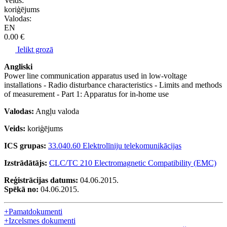
Veids:
koriģējums
Valodas:
EN
0.00 €
Ielikt grozā
Angliski
Power line communication apparatus used in low-voltage
installations - Radio disturbance characteristics - Limits and methods
of measurement - Part 1: Apparatus for in-home use
Valodas:
Angļu valoda
Veids:
koriģējums
ICS grupas:
33.040.60 Elektrolīniju telekomunikācijas
Izstrādātājs:
CLC/TC 210 Electromagnetic Compatibility (EMC)
Reģistrācijas datums:
04.06.2015.
Spēkā no:
04.06.2015.
+
Pamatdokumenti
+
Izcelsmes dokumenti