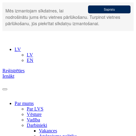
Sapratu
Mēs izmantojam sīkdatnes, lai
nodrošinātu jums ērtu vietnes pārlūkošanu. Turpinot vietnes
pārlūkošanu, jūs piekrītat sīkdatņu izmantošanai.
LV
LV
EN
Reģistrēties
Ienākt
Par mums
Par LVS
Vēsture
Vadība
Darbinieki
Vakances