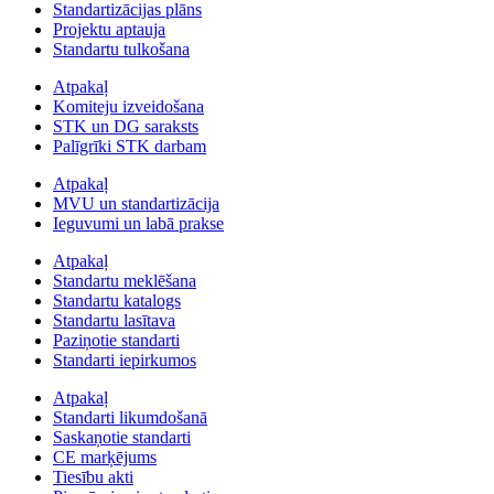
Standartizācijas plāns
Projektu aptauja
Standartu tulkošana
Atpakaļ
Komiteju izveidošana
STK un DG saraksts
Palīgrīki STK darbam
Atpakaļ
MVU un standartizācija
Ieguvumi un labā prakse
Atpakaļ
Standartu meklēšana
Standartu katalogs
Standartu lasītava
Paziņotie standarti
Standarti iepirkumos
Atpakaļ
Standarti likumdošanā
Saskaņotie standarti
CE marķējums
Tiesību akti