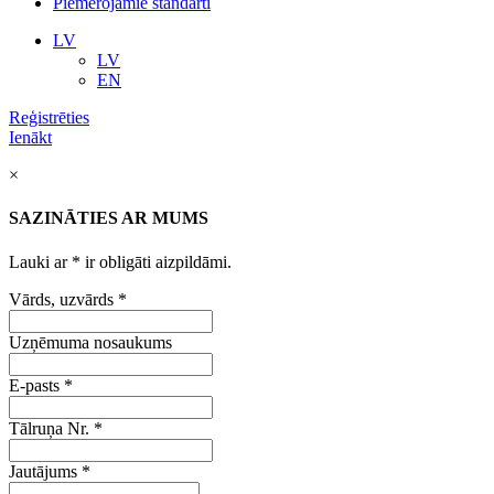
Piemērojamie standarti
LV
LV
EN
Reģistrēties
Ienākt
×
SAZINĀTIES AR MUMS
Lauki ar
*
ir obligāti aizpildāmi.
Vārds, uzvārds
*
Uzņēmuma nosaukums
E-pasts
*
Tālruņa Nr.
*
Jautājums
*