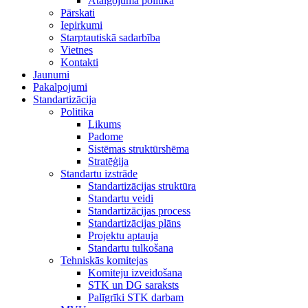
Atalgojuma politika
Pārskati
Iepirkumi
Starptautiskā sadarbība
Vietnes
Kontakti
Jaunumi
Pakalpojumi
Standartizācija
Politika
Likums
Padome
Sistēmas struktūrshēma
Stratēģija
Standartu izstrāde
Standartizācijas struktūra
Standartu veidi
Standartizācijas process
Standartizācijas plāns
Projektu aptauja
Standartu tulkošana
Tehniskās komitejas
Komiteju izveidošana
STK un DG saraksts
Palīgrīki STK darbam