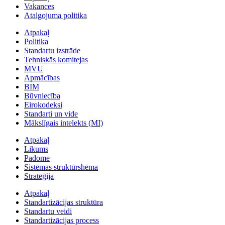
Vakances
Atalgojuma politika
Atpakaļ
Politika
Standartu izstrāde
Tehniskās komitejas
MVU
Apmācības
BIM
Būvniecība
Eirokodeksi
Standarti un vide
Mākslīgais intelekts (MI)
Atpakaļ
Likums
Padome
Sistēmas struktūrshēma
Stratēģija
Atpakaļ
Standartizācijas struktūra
Standartu veidi
Standartizācijas process