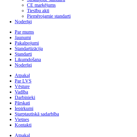
CE marķējums
Tiesību akti
Piemērojamie standarti
Noderīgi
Par mums
Jaunumi
Pakalpojumi
Standartizācija
Standarti
Likumdošana
Noderīgi
Atpakaļ
Par LVS
Vēsture
Vadība
Darbinieki
Pārskati
Iepirkumi
Starptautiskā sadarbība
Vietnes
Kontakti
Atpakaļ