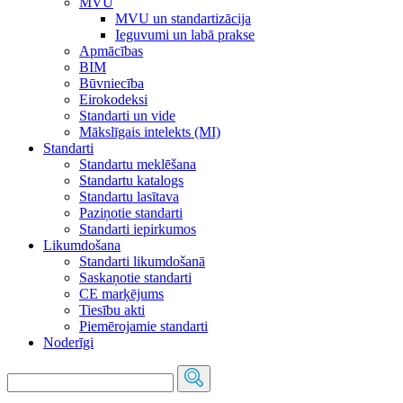
MVU
MVU un standartizācija
Ieguvumi un labā prakse
Apmācības
BIM
Būvniecība
Eirokodeksi
Standarti un vide
Mākslīgais intelekts (MI)
Standarti
Standartu meklēšana
Standartu katalogs
Standartu lasītava
Paziņotie standarti
Standarti iepirkumos
Likumdošana
Standarti likumdošanā
Saskaņotie standarti
CE marķējums
Tiesību akti
Piemērojamie standarti
Noderīgi