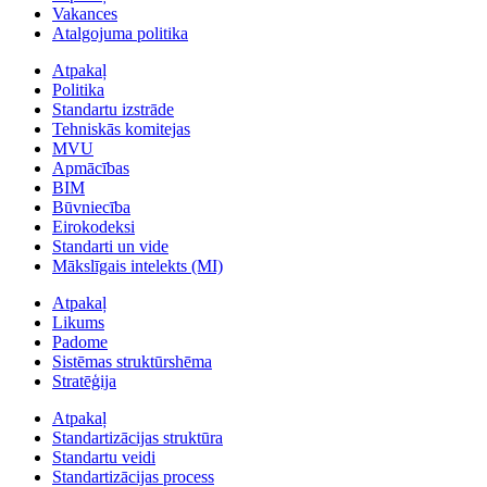
Vakances
Atalgojuma politika
Atpakaļ
Politika
Standartu izstrāde
Tehniskās komitejas
MVU
Apmācības
BIM
Būvniecība
Eirokodeksi
Standarti un vide
Mākslīgais intelekts (MI)
Atpakaļ
Likums
Padome
Sistēmas struktūrshēma
Stratēģija
Atpakaļ
Standartizācijas struktūra
Standartu veidi
Standartizācijas process