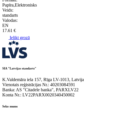
Papīra,Elektronisks
Veids:
standarts
Valodas:
EN
17.61 €
Ielikt grozā
SIA "Latvijas standarts"
K.Valdemāra iela 157, Rīga LV-1013, Latvija
Vienotais reģistrācijas Nr.: 40203084591
Banka: AS "Citadele banka", PARXLV22
Konta Nr.: LV22PARX0020340450002
Seko mums