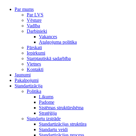
Par mums
Par LVS
Vēsture
Vadība
Darbinieki
Vakances
Atalgojuma politika
Pārskati
Iepirkumi
Starptautiskā sadarbība
Vietnes
Kontakti
Jaunumi
Pakalpojumi
Standartizācija
Politika
Likums
Padome
Sistēmas struktūrshēma
Stratēģija
Standartu izstrāde
Standartizācijas struktūra
Standartu veidi
Standartizācijas process