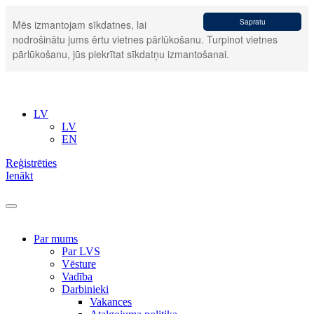
Sapratu
Mēs izmantojam sīkdatnes, lai
nodrošinātu jums ērtu vietnes pārlūkošanu. Turpinot vietnes
pārlūkošanu, jūs piekrītat sīkdatņu izmantošanai.
LV
LV
EN
Reģistrēties
Ienākt
Par mums
Par LVS
Vēsture
Vadība
Darbinieki
Vakances