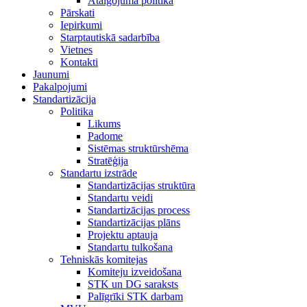
Atalgojuma politika
Pārskati
Iepirkumi
Starptautiskā sadarbība
Vietnes
Kontakti
Jaunumi
Pakalpojumi
Standartizācija
Politika
Likums
Padome
Sistēmas struktūrshēma
Stratēģija
Standartu izstrāde
Standartizācijas struktūra
Standartu veidi
Standartizācijas process
Standartizācijas plāns
Projektu aptauja
Standartu tulkošana
Tehniskās komitejas
Komiteju izveidošana
STK un DG saraksts
Palīgrīki STK darbam