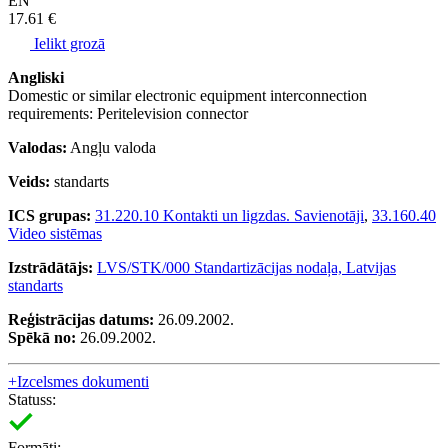
EN
17.61 €
Ielikt grozā
Angliski
Domestic or similar electronic equipment interconnection
requirements: Peritelevision connector
Valodas:
Angļu valoda
Veids:
standarts
ICS grupas:
31.220.10 Kontakti un ligzdas. Savienotāji
,
33.160.40
Video sistēmas
Izstrādātājs:
LVS/STK/000 Standartizācijas nodaļa, Latvijas
standarts
Reģistrācijas datums:
26.09.2002.
Spēkā no:
26.09.2002.
+
Izcelsmes dokumenti
Statuss:
Formāti: