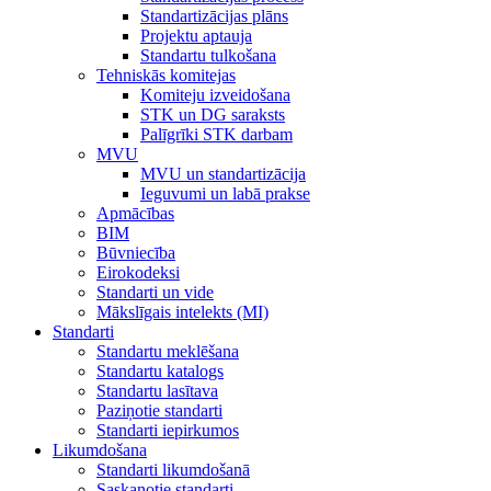
Standartizācijas plāns
Projektu aptauja
Standartu tulkošana
Tehniskās komitejas
Komiteju izveidošana
STK un DG saraksts
Palīgrīki STK darbam
MVU
MVU un standartizācija
Ieguvumi un labā prakse
Apmācības
BIM
Būvniecība
Eirokodeksi
Standarti un vide
Mākslīgais intelekts (MI)
Standarti
Standartu meklēšana
Standartu katalogs
Standartu lasītava
Paziņotie standarti
Standarti iepirkumos
Likumdošana
Standarti likumdošanā
Saskaņotie standarti