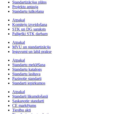
Standartizācijas plāns
Projektu aptauja
Standartu tulkošana
Atpakaļ
Komiteju izveidošana
STK un DG saraksts
Palīgrīki STK darbam
Atpakaļ
MVU un standartizācija
Ieguvumi un labā prakse
Atpakaļ
Standartu meklēšana
Standartu katalogs
Standartu lasītava
Paziņotie standarti
Standarti iepirkumos
Atpakaļ
Standarti likumdošanā
Saskaņotie standarti
CE marķējums
Tiesību akti