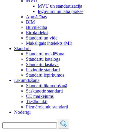
MVU
MVU un standartizācija
Ieguvumi un labā prakse
Apmācības
BIM
Būvniecība
Eirokodeksi
Standarti un vide
Mākslīgais intelekts (MI)
Standarti
Standartu meklēšana
Standartu katalogs
Standartu lasītava
Paziņotie standarti
Standarti iepirkumos
Likumdošana
Standarti likumdošanā
Saskaņotie standarti
CE marķējums
Tiesību akti
Piemērojamie standarti
Noderīgi