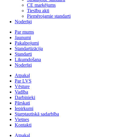
CE marķējums
Tiesību akti
Piemērojamie standarti
Noderīgi
Par mums
Jaunumi
Pakalpojumi
Standartizācija
Standarti
Likumdošana
Noderīgi
Atpakaļ
Par LVS
Vēsture
Vadība
Darbinieki
Pārskati
Iepirkumi
Starptautiskā sadarbība
Vietnes
Kontakti
Atpakaļ