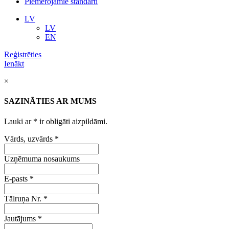
Piemērojamie standarti
LV
LV
EN
Reģistrēties
Ienākt
×
SAZINĀTIES AR MUMS
Lauki ar
*
ir obligāti aizpildāmi.
Vārds, uzvārds
*
Uzņēmuma nosaukums
E-pasts
*
Tālruņa Nr.
*
Jautājums
*