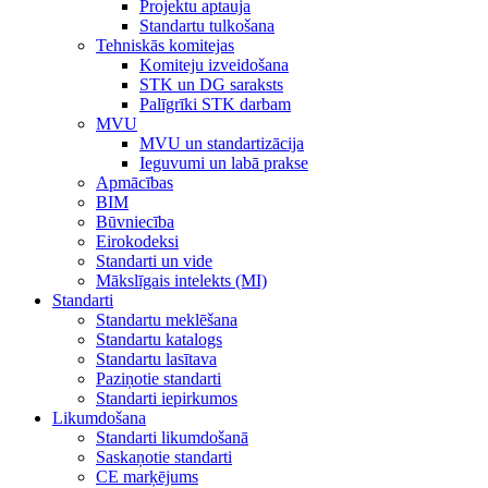
Projektu aptauja
Standartu tulkošana
Tehniskās komitejas
Komiteju izveidošana
STK un DG saraksts
Palīgrīki STK darbam
MVU
MVU un standartizācija
Ieguvumi un labā prakse
Apmācības
BIM
Būvniecība
Eirokodeksi
Standarti un vide
Mākslīgais intelekts (MI)
Standarti
Standartu meklēšana
Standartu katalogs
Standartu lasītava
Paziņotie standarti
Standarti iepirkumos
Likumdošana
Standarti likumdošanā
Saskaņotie standarti
CE marķējums