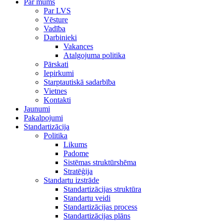
Par mums
Par LVS
Vēsture
Vadība
Darbinieki
Vakances
Atalgojuma politika
Pārskati
Iepirkumi
Starptautiskā sadarbība
Vietnes
Kontakti
Jaunumi
Pakalpojumi
Standartizācija
Politika
Likums
Padome
Sistēmas struktūrshēma
Stratēģija
Standartu izstrāde
Standartizācijas struktūra
Standartu veidi
Standartizācijas process
Standartizācijas plāns