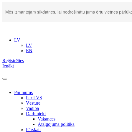
Mēs izmantojam sīkdatnes, lai nodrošinātu jums ērtu vietnes pārlūko
LV
LV
EN
Reģistrēties
Ienākt
Par mums
Par LVS
Vēsture
Vadība
Darbinieki
Vakances
Atalgojuma politika
Pārskati