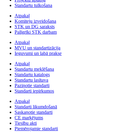
Standartu tulkošana
Atpakaļ
Komiteju izveidošana
STK un DG saraksts
Palīgrīki STK darbam
Atpakaļ
MVU un standartizācija
Ieguvumi un labā prakse
Atpakaļ
Standartu meklēšana
Standartu katalogs
Standartu lasītava
Paziņotie standarti
Standarti iepirkumos
Atpakaļ
Standarti likumdošanā
Saskaņotie standarti
CE marķējums
Tiesību akti
Piemērojamie standarti