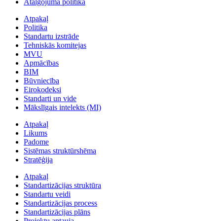
Atalgojuma politika
Atpakaļ
Politika
Standartu izstrāde
Tehniskās komitejas
MVU
Apmācības
BIM
Būvniecība
Eirokodeksi
Standarti un vide
Mākslīgais intelekts (MI)
Atpakaļ
Likums
Padome
Sistēmas struktūrshēma
Stratēģija
Atpakaļ
Standartizācijas struktūra
Standartu veidi
Standartizācijas process
Standartizācijas plāns
Projektu aptauja