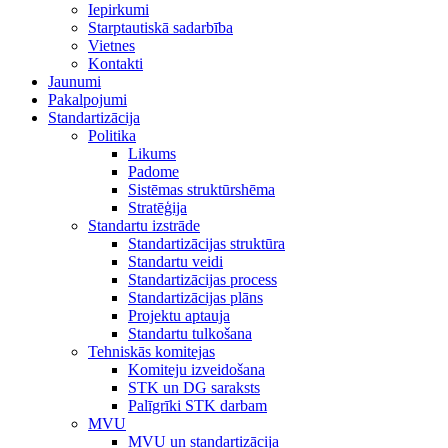
Iepirkumi
Starptautiskā sadarbība
Vietnes
Kontakti
Jaunumi
Pakalpojumi
Standartizācija
Politika
Likums
Padome
Sistēmas struktūrshēma
Stratēģija
Standartu izstrāde
Standartizācijas struktūra
Standartu veidi
Standartizācijas process
Standartizācijas plāns
Projektu aptauja
Standartu tulkošana
Tehniskās komitejas
Komiteju izveidošana
STK un DG saraksts
Palīgrīki STK darbam
MVU
MVU un standartizācija