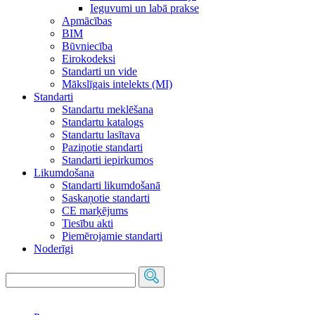
Ieguvumi un labā prakse
Apmācības
BIM
Būvniecība
Eirokodeksi
Standarti un vide
Mākslīgais intelekts (MI)
Standarti
Standartu meklēšana
Standartu katalogs
Standartu lasītava
Paziņotie standarti
Standarti iepirkumos
Likumdošana
Standarti likumdošanā
Saskaņotie standarti
CE marķējums
Tiesību akti
Piemērojamie standarti
Noderīgi