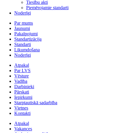
Tiesību akti
Piemērojamie standarti
Noderīgi
Par mums
Jaunumi
Pakalpojumi
Standartizācija
Standarti
Likumdošana
Noderīgi
Atpakaļ
Par LVS
Vēsture
Vadība
Darbinieki
Pārskati
Iepirkumi
Starptautiskā sadarbība
Vietnes
Kontakti
Atpakaļ
Vakances