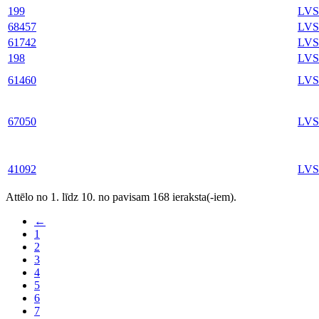
199
LVS
68457
LVS
61742
LVS
198
LVS
61460
LVS
67050
LVS
41092
LVS
Attēlo no 1. līdz 10. no pavisam 168 ieraksta(-iem).
←
1
2
3
4
5
6
7