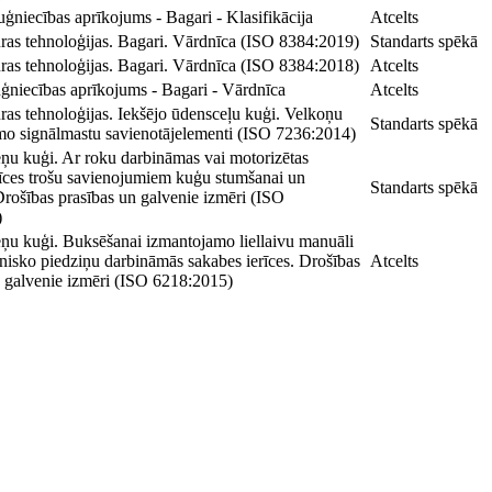
ģniecības aprīkojums - Bagari - Klasifikācija
Atcelts
ras tehnoloģijas. Bagari. Vārdnīca (ISO 8384:2019)
Standarts spēkā
ras tehnoloģijas. Bagari. Vārdnīca (ISO 8384:2018)
Atcelts
ģniecības aprīkojums - Bagari - Vārdnīca
Atcelts
ras tehnoloģijas. Iekšējo ūdensceļu kuģi. Velkoņu
Standarts spēkā
o signālmastu savienotājelementi (ISO 7236:2014)
eņu kuģi. Ar roku darbināmas vai motorizētas
rīces trošu savienojumiem kuģu stumšanai un
Standarts spēkā
Drošības prasības un galvenie izmēri (ISO
)
eņu kuģi. Buksēšanai izmantojamo liellaivu manuāli
nisko piedziņu darbināmās sakabes ierīces. Drošības
Atcelts
n galvenie izmēri (ISO 6218:2015)