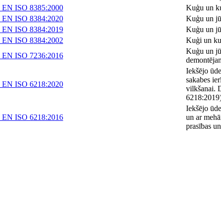
 EN ISO 8385:2000
Kuģu un ku
 EN ISO 8384:2020
Kuģu un jū
 EN ISO 8384:2019
Kuģu un jū
 EN ISO 8384:2002
Kuģi un ku
Kuģu un jū
 EN ISO 7236:2016
demontējam
Iekšējo ūd
sakabes ie
 EN ISO 6218:2020
vilkšanai. 
6218:2019
Iekšējo ūd
 EN ISO 6218:2016
un ar mehā
prasības u