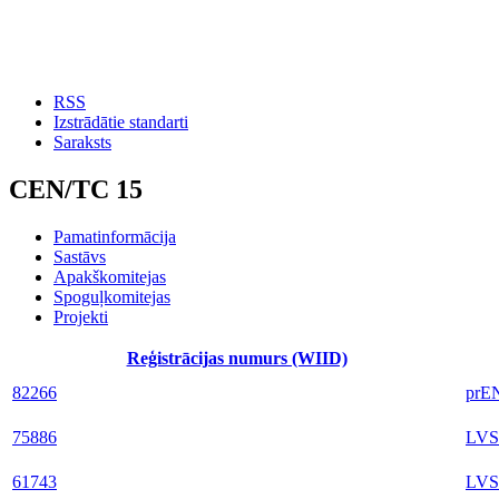
RSS
Izstrādātie standarti
Saraksts
CEN/TC 15
Pamatinformācija
Sastāvs
Apakškomitejas
Spoguļkomitejas
Projekti
Reģistrācijas numurs (WIID)
82266
prE
75886
LVS
61743
LVS