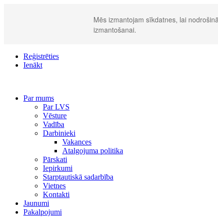
Mēs izmantojam sīkdatnes, lai nodrošināt
izmantošanai.
Reģistrēties
Ienākt
Par mums
Par LVS
Vēsture
Vadība
Darbinieki
Vakances
Atalgojuma politika
Pārskati
Iepirkumi
Starptautiskā sadarbība
Vietnes
Kontakti
Jaunumi
Pakalpojumi