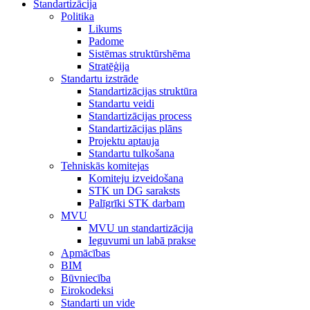
Standartizācija
Politika
Likums
Padome
Sistēmas struktūrshēma
Stratēģija
Standartu izstrāde
Standartizācijas struktūra
Standartu veidi
Standartizācijas process
Standartizācijas plāns
Projektu aptauja
Standartu tulkošana
Tehniskās komitejas
Komiteju izveidošana
STK un DG saraksts
Palīgrīki STK darbam
MVU
MVU un standartizācija
Ieguvumi un labā prakse
Apmācības
BIM
Būvniecība
Eirokodeksi
Standarti un vide