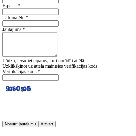
E-pasts
*
Tālruņa Nr.
*
Jautājums
*
Lūdzu, ievadiet ciparus, kuri norādīti attēlā.
Uzklikšķinot uz attēla mainīsies verifikācijas kods.
Verifikācijas kods
*
Nosūtīt jautājumu
Aizvērt