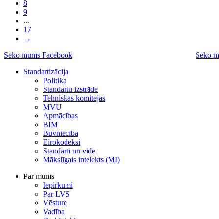
8
9
...
17
→
Seko mums Facebook
Seko m
Standartizācija
Politika
Standartu izstrāde
Tehniskās komitejas
MVU
Apmācības
BIM
Būvniecība
Eirokodeksi
Standarti un vide
Mākslīgais intelekts (MI)
Par mums
Iepirkumi
Par LVS
Vēsture
Vadība