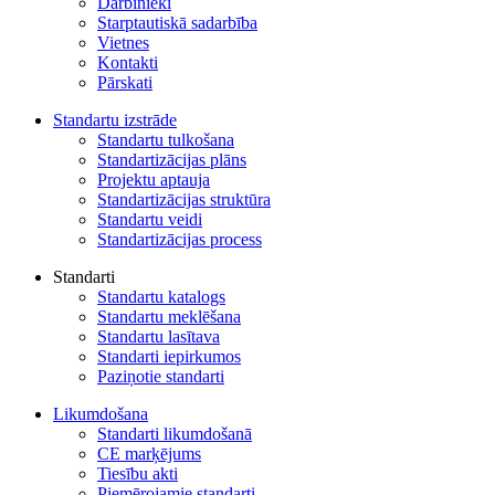
Darbinieki
Starptautiskā sadarbība
Vietnes
Kontakti
Pārskati
Standartu izstrāde
Standartu tulkošana
Standartizācijas plāns
Projektu aptauja
Standartizācijas struktūra
Standartu veidi
Standartizācijas process
Standarti
Standartu katalogs
Standartu meklēšana
Standartu lasītava
Standarti iepirkumos
Paziņotie standarti
Likumdošana
Standarti likumdošanā
CE marķējums
Tiesību akti
Piemērojamie standarti