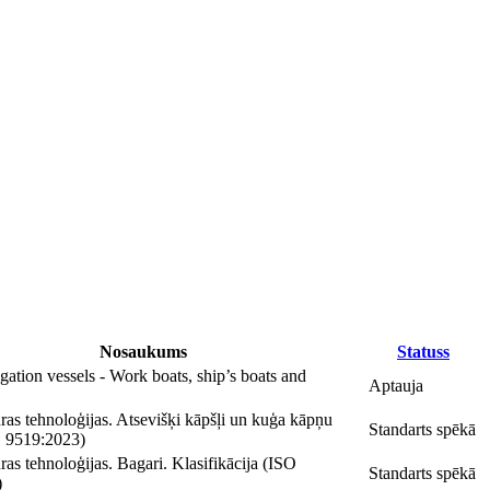
Nosaukums
Statuss
gation vessels - Work boats, ship’s boats and
Aptauja
ras tehnoloģijas. Atsevišķi kāpšļi un kuģa kāpņu
Standarts spēkā
O 9519:2023)
as tehnoloģijas. Bagari. Klasifikācija (ISO
Standarts spēkā
)