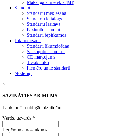
Mākslīgais intelekts (MI)
Standarti
Standartu meklēšana
Standartu katalogs
Standartu lasītava
Paziņotie standarti
Standarti iepirkumos
Likumdošana
Standarti likumdošanā
Saskaņotie standarti
CE marķējums
Tiesību akti
Piemērojamie standarti
Noderīgi
×
SAZINĀTIES AR MUMS
Lauki ar
*
ir obligāti aizpildāmi.
Vārds, uzvārds
*
Uzņēmuma nosaukums