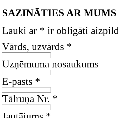
SAZINĀTIES AR MUMS
Lauki ar
*
ir obligāti aizpil
Vārds, uzvārds
*
Uzņēmuma nosaukums
E-pasts
*
Tālruņa Nr.
*
Jautājums
*