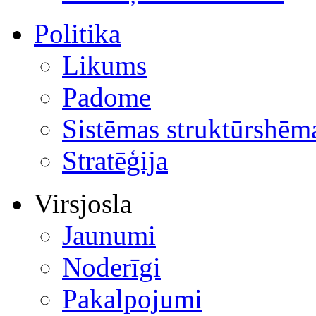
Politika
Likums
Padome
Sistēmas struktūrshēm
Stratēģija
Virsjosla
Jaunumi
Noderīgi
Pakalpojumi