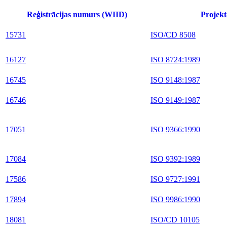
Reģistrācijas numurs (WIID)
Projekt
15731
ISO/CD 8508
16127
ISO 8724:1989
16745
ISO 9148:1987
16746
ISO 9149:1987
17051
ISO 9366:1990
17084
ISO 9392:1989
17586
ISO 9727:1991
17894
ISO 9986:1990
18081
ISO/CD 10105