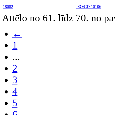
18082
ISO/CD 10106
Attēlo no 61. līdz 70. no p
←
1
...
2
3
4
5
6