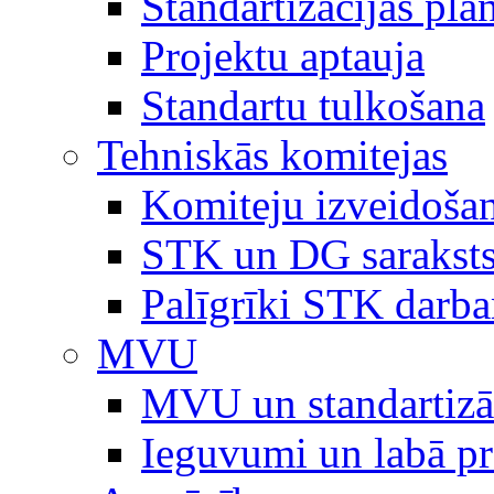
Standartizācijas plā
Projektu aptauja
Standartu tulkošana
Tehniskās komitejas
Komiteju izveidoša
STK un DG sarakst
Palīgrīki STK darb
MVU
MVU un standartizā
Ieguvumi un labā p