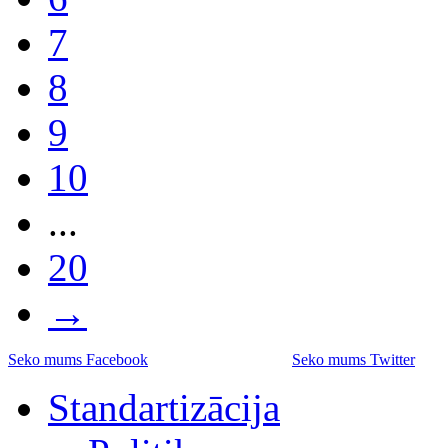
7
8
9
10
...
20
→
Seko mums Facebook
Seko mums Twitter
Standartizācija