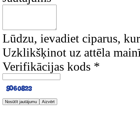
Lūdzu, ievadiet ciparus, kuri
Uzklikšķinot uz attēla mainī
Verifikācijas kods
*
Nosūtīt jautājumu
Aizvērt