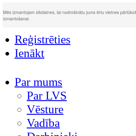
Mēs izmantojam sīkdatnes, lai nodrošinātu jums ērtu vietnes pārlūkoš
izmantošanai.
Reģistrēties
Ienākt
Par mums
Par LVS
Vēsture
Vadība