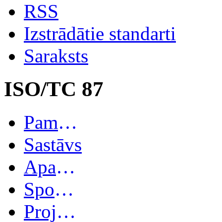
RSS
Izstrādātie standarti
Saraksts
ISO/TC 87
Pamatinformācija
Sastāvs
Apakškomitejas
Spoguļkomitejas
Projekti