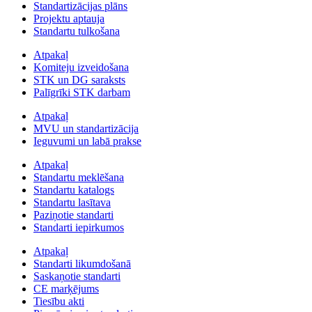
Standartizācijas plāns
Projektu aptauja
Standartu tulkošana
Atpakaļ
Komiteju izveidošana
STK un DG saraksts
Palīgrīki STK darbam
Atpakaļ
MVU un standartizācija
Ieguvumi un labā prakse
Atpakaļ
Standartu meklēšana
Standartu katalogs
Standartu lasītava
Paziņotie standarti
Standarti iepirkumos
Atpakaļ
Standarti likumdošanā
Saskaņotie standarti
CE marķējums
Tiesību akti