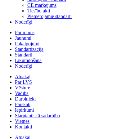
CE marķējums
Tiesību akti
Piemērojamie standarti
Noderīgi
Par mums
Jaunumi
Pakalpojumi
Standartizācija
Standarti
Likumdošana
Noderīgi
Atpakaļ
Par LVS
Vēsture
Vadība
Darbinieki
Pārskati
Iepirkumi
Starptautiskā sadarbība
Vietnes
Kontakti
Atpakaļ