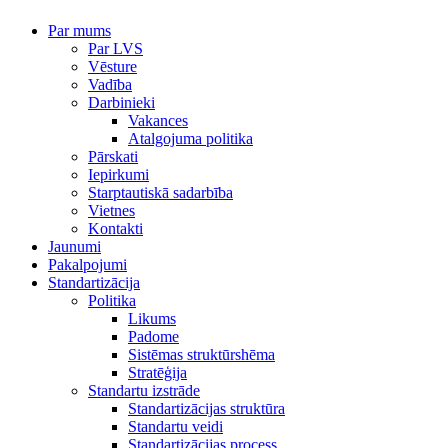
Par mums
Par LVS
Vēsture
Vadība
Darbinieki
Vakances
Atalgojuma politika
Pārskati
Iepirkumi
Starptautiskā sadarbība
Vietnes
Kontakti
Jaunumi
Pakalpojumi
Standartizācija
Politika
Likums
Padome
Sistēmas struktūrshēma
Stratēģija
Standartu izstrāde
Standartizācijas struktūra
Standartu veidi
Standartizācijas process