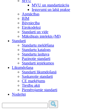
MVU
MVU un standartizācija
Ieguvumi un labā prakse
Apmācības
BIM
Būvniecība
Eirokodeksi
Standarti un vide
Mākslīgais intelekts (MI)
Standarti
Standartu meklēšana
Standartu katalogs
Standartu lasītava
Paziņotie standarti
Standarti iepirkumos
Likumdošana
Standarti likumdošanā
Saskaņotie standarti
CE marķējums
Tiesību akti
Piemērojamie standarti
Noderīgi