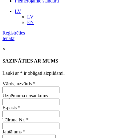
Piemērojamie standarti
LV
LV
EN
Reģistrēties
Ienākt
×
SAZINĀTIES AR MUMS
Lauki ar
*
ir obligāti aizpildāmi.
Vārds, uzvārds
*
Uzņēmuma nosaukums
E-pasts
*
Tālruņa Nr.
*
Jautājums
*