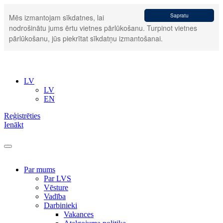
Sapratu
Mēs izmantojam sīkdatnes, lai
nodrošinātu jums ērtu vietnes pārlūkošanu. Turpinot vietnes
pārlūkošanu, jūs piekrītat sīkdatņu izmantošanai.
LV
LV
EN
Reģistrēties
Ienākt
Par mums
Par LVS
Vēsture
Vadība
Darbinieki
Vakances