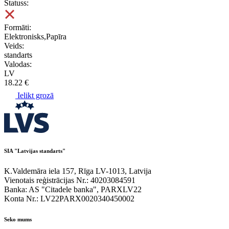
Statuss:
Formāti:
Elektronisks,Papīra
Veids:
standarts
Valodas:
LV
18.22 €
Ielikt grozā
SIA "Latvijas standarts"
K.Valdemāra iela 157, Rīga LV-1013, Latvija
Vienotais reģistrācijas Nr.: 40203084591
Banka: AS "Citadele banka", PARXLV22
Konta Nr.: LV22PARX0020340450002
Seko mums