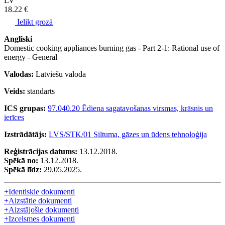
LV
18.22 €
Ielikt grozā
Angliski
Domestic cooking appliances burning gas - Part 2-1: Rational use of
energy - General
Valodas:
Latviešu valoda
Veids:
standarts
ICS grupas:
97.040.20 Ēdiena sagatavošanas virsmas, krāsnis un
ierīces
Izstrādātājs:
LVS/STK/01 Siltuma, gāzes un ūdens tehnoloģija
Reģistrācijas datums:
13.12.2018.
Spēkā no:
13.12.2018.
Spēkā līdz:
29.05.2025.
+
Identiskie dokumenti
+
Aizstātie dokumenti
+
Aizstājošie dokumenti
+
Izcelsmes dokumenti