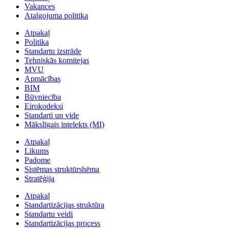
Vakances
Atalgojuma politika
Atpakaļ
Politika
Standartu izstrāde
Tehniskās komitejas
MVU
Apmācības
BIM
Būvniecība
Eirokodeksi
Standarti un vide
Mākslīgais intelekts (MI)
Atpakaļ
Likums
Padome
Sistēmas struktūrshēma
Stratēģija
Atpakaļ
Standartizācijas struktūra
Standartu veidi
Standartizācijas process