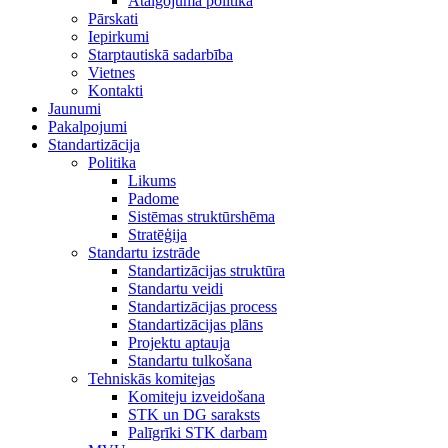
Atalgojuma politika
Pārskati
Iepirkumi
Starptautiskā sadarbība
Vietnes
Kontakti
Jaunumi
Pakalpojumi
Standartizācija
Politika
Likums
Padome
Sistēmas struktūrshēma
Stratēģija
Standartu izstrāde
Standartizācijas struktūra
Standartu veidi
Standartizācijas process
Standartizācijas plāns
Projektu aptauja
Standartu tulkošana
Tehniskās komitejas
Komiteju izveidošana
STK un DG saraksts
Palīgrīki STK darbam