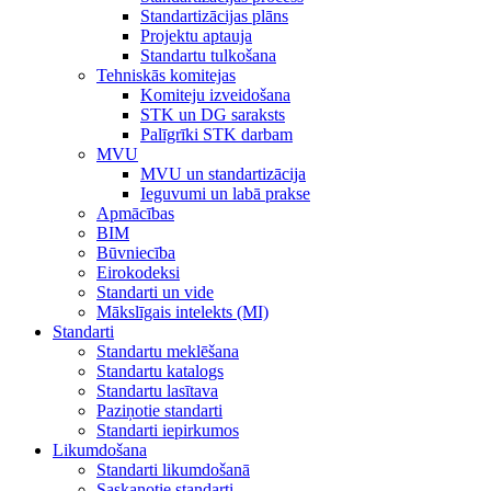
Standartizācijas plāns
Projektu aptauja
Standartu tulkošana
Tehniskās komitejas
Komiteju izveidošana
STK un DG saraksts
Palīgrīki STK darbam
MVU
MVU un standartizācija
Ieguvumi un labā prakse
Apmācības
BIM
Būvniecība
Eirokodeksi
Standarti un vide
Mākslīgais intelekts (MI)
Standarti
Standartu meklēšana
Standartu katalogs
Standartu lasītava
Paziņotie standarti
Standarti iepirkumos
Likumdošana
Standarti likumdošanā
Saskaņotie standarti