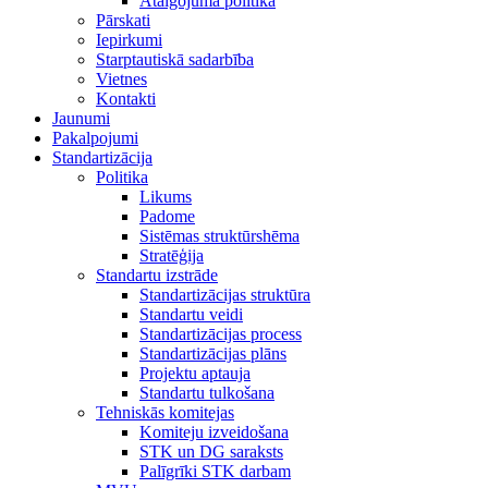
Atalgojuma politika
Pārskati
Iepirkumi
Starptautiskā sadarbība
Vietnes
Kontakti
Jaunumi
Pakalpojumi
Standartizācija
Politika
Likums
Padome
Sistēmas struktūrshēma
Stratēģija
Standartu izstrāde
Standartizācijas struktūra
Standartu veidi
Standartizācijas process
Standartizācijas plāns
Projektu aptauja
Standartu tulkošana
Tehniskās komitejas
Komiteju izveidošana
STK un DG saraksts
Palīgrīki STK darbam