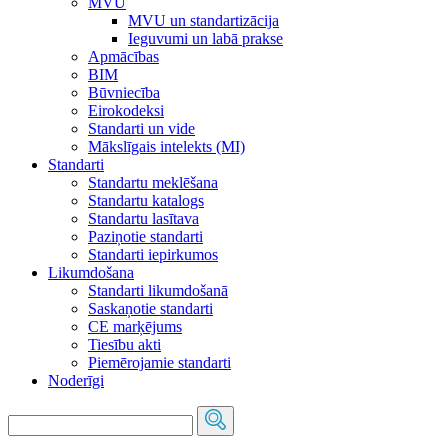
MVU
MVU un standartizācija
Ieguvumi un labā prakse
Apmācības
BIM
Būvniecība
Eirokodeksi
Standarti un vide
Mākslīgais intelekts (MI)
Standarti
Standartu meklēšana
Standartu katalogs
Standartu lasītava
Paziņotie standarti
Standarti iepirkumos
Likumdošana
Standarti likumdošanā
Saskaņotie standarti
CE marķējums
Tiesību akti
Piemērojamie standarti
Noderīgi