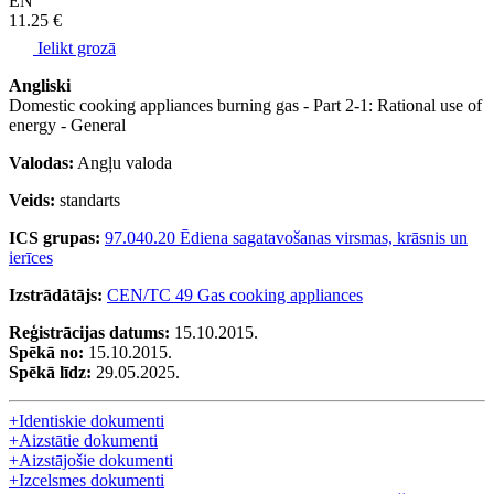
EN
11.25 €
Ielikt grozā
Angliski
Domestic cooking appliances burning gas - Part 2-1: Rational use of
energy - General
Valodas:
Angļu valoda
Veids:
standarts
ICS grupas:
97.040.20 Ēdiena sagatavošanas virsmas, krāsnis un
ierīces
Izstrādātājs:
CEN/TC 49 Gas cooking appliances
Reģistrācijas datums:
15.10.2015.
Spēkā no:
15.10.2015.
Spēkā līdz:
29.05.2025.
+
Identiskie dokumenti
+
Aizstātie dokumenti
+
Aizstājošie dokumenti
+
Izcelsmes dokumenti