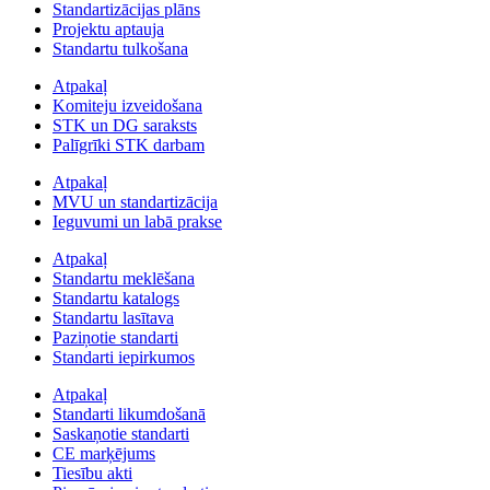
Standartizācijas plāns
Projektu aptauja
Standartu tulkošana
Atpakaļ
Komiteju izveidošana
STK un DG saraksts
Palīgrīki STK darbam
Atpakaļ
MVU un standartizācija
Ieguvumi un labā prakse
Atpakaļ
Standartu meklēšana
Standartu katalogs
Standartu lasītava
Paziņotie standarti
Standarti iepirkumos
Atpakaļ
Standarti likumdošanā
Saskaņotie standarti
CE marķējums
Tiesību akti