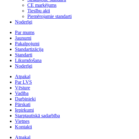
CE marķējums
Tiesību akti
Piemērojamie standarti
Noderīgi
Par mums
Jaunumi
Pakalpojumi
Standartizācija
Standarti
Likumdošana
Noderīgi
Atpakaļ
Par LVS
Vēsture
Vadība
Darbinieki
Pārskati
Iepirkumi
Starptautiskā sadarbība
Vietnes
Kontakti
Atpakaļ