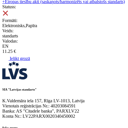
+
Eiropas tiesību akti (saskaņots/harmonizēts vai atbalstošs standarts)
Statuss:
Formāti:
Elektronisks,Papīra
Veids:
standarts
Valodas:
EN
11.25 €
Ielikt grozā
SIA "Latvijas standarts"
K.Valdemāra iela 157, Rīga LV-1013, Latvija
Vienotais reģistrācijas Nr.: 40203084591
Banka: AS "Citadele banka", PARXLV22
Konta Nr.: LV22PARX0020340450002
Seko mums