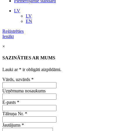
Piemērojamie standarti
LV
LV
EN
Reģistrēties
Ienākt
×
SAZINĀTIES AR MUMS
Lauki ar
*
ir obligāti aizpildāmi.
Vārds, uzvārds
*
Uzņēmuma nosaukums
E-pasts
*
Tālruņa Nr.
*
Jautājums
*