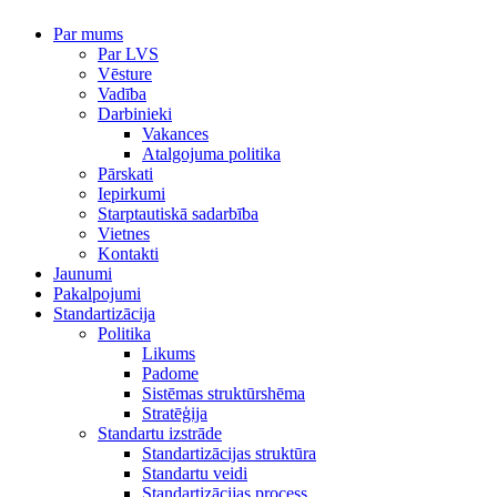
Par mums
Par LVS
Vēsture
Vadība
Darbinieki
Vakances
Atalgojuma politika
Pārskati
Iepirkumi
Starptautiskā sadarbība
Vietnes
Kontakti
Jaunumi
Pakalpojumi
Standartizācija
Politika
Likums
Padome
Sistēmas struktūrshēma
Stratēģija
Standartu izstrāde
Standartizācijas struktūra
Standartu veidi
Standartizācijas process