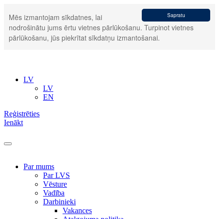
Sapratu
Mēs izmantojam sīkdatnes, lai
nodrošinātu jums ērtu vietnes pārlūkošanu. Turpinot vietnes
pārlūkošanu, jūs piekrītat sīkdatņu izmantošanai.
LV
LV
EN
Reģistrēties
Ienākt
Par mums
Par LVS
Vēsture
Vadība
Darbinieki
Vakances