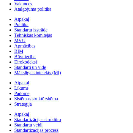
Vakances
Atalgojuma politika
Atpakaļ
Politika
Standartu izstrāde
Tehniskās komitejas
MVU
Apmācības
BIM
Būvniecība
Eirokodeksi
Standarti un vide
Mākslīgais intelekts (MI)
Atpakaļ
Likums
Padome
Sistēmas struktūrshēma
Stratēģija
Atpakaļ
Standartizācijas struktūra
Standartu veidi
Standartizācijas process