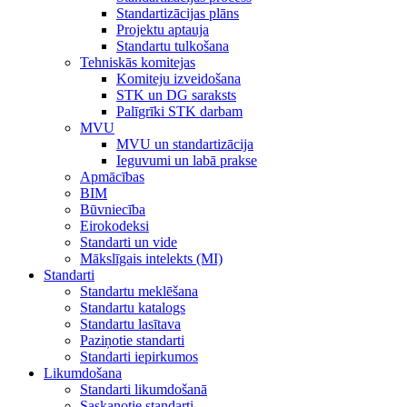
Standartizācijas plāns
Projektu aptauja
Standartu tulkošana
Tehniskās komitejas
Komiteju izveidošana
STK un DG saraksts
Palīgrīki STK darbam
MVU
MVU un standartizācija
Ieguvumi un labā prakse
Apmācības
BIM
Būvniecība
Eirokodeksi
Standarti un vide
Mākslīgais intelekts (MI)
Standarti
Standartu meklēšana
Standartu katalogs
Standartu lasītava
Paziņotie standarti
Standarti iepirkumos
Likumdošana
Standarti likumdošanā
Saskaņotie standarti