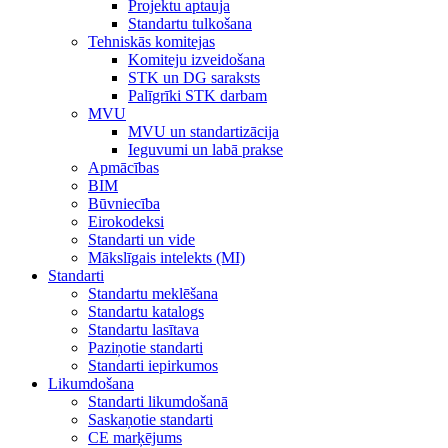
Projektu aptauja
Standartu tulkošana
Tehniskās komitejas
Komiteju izveidošana
STK un DG saraksts
Palīgrīki STK darbam
MVU
MVU un standartizācija
Ieguvumi un labā prakse
Apmācības
BIM
Būvniecība
Eirokodeksi
Standarti un vide
Mākslīgais intelekts (MI)
Standarti
Standartu meklēšana
Standartu katalogs
Standartu lasītava
Paziņotie standarti
Standarti iepirkumos
Likumdošana
Standarti likumdošanā
Saskaņotie standarti
CE marķējums