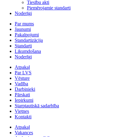
Tiesību akti
Piemērojamie standarti
Noderīgi
Par mums
Jaunumi
Pakalpojumi
Standartizācija
Standarti
Likumdošana
Noderīgi
Atpakaļ
Par LVS
Vēsture
Vadība
Darbinieki
Pārskati
Iepirkumi
Starptautiskā sadarbība
Vietnes
Kontakti
Atpakaļ
Vakances