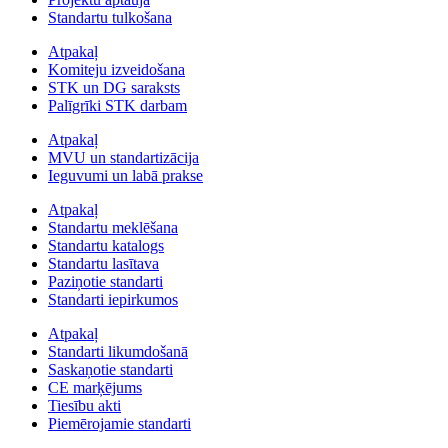
Standartu tulkošana
Atpakaļ
Komiteju izveidošana
STK un DG saraksts
Palīgrīki STK darbam
Atpakaļ
MVU un standartizācija
Ieguvumi un labā prakse
Atpakaļ
Standartu meklēšana
Standartu katalogs
Standartu lasītava
Paziņotie standarti
Standarti iepirkumos
Atpakaļ
Standarti likumdošanā
Saskaņotie standarti
CE marķējums
Tiesību akti
Piemērojamie standarti