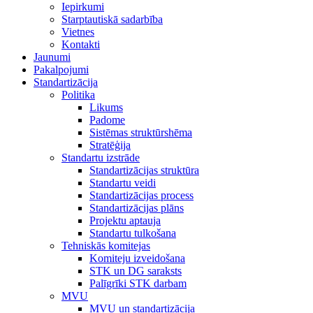
Iepirkumi
Starptautiskā sadarbība
Vietnes
Kontakti
Jaunumi
Pakalpojumi
Standartizācija
Politika
Likums
Padome
Sistēmas struktūrshēma
Stratēģija
Standartu izstrāde
Standartizācijas struktūra
Standartu veidi
Standartizācijas process
Standartizācijas plāns
Projektu aptauja
Standartu tulkošana
Tehniskās komitejas
Komiteju izveidošana
STK un DG saraksts
Palīgrīki STK darbam
MVU
MVU un standartizācija