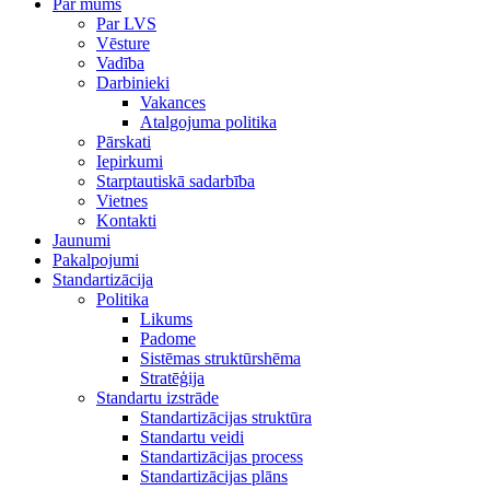
Par mums
Par LVS
Vēsture
Vadība
Darbinieki
Vakances
Atalgojuma politika
Pārskati
Iepirkumi
Starptautiskā sadarbība
Vietnes
Kontakti
Jaunumi
Pakalpojumi
Standartizācija
Politika
Likums
Padome
Sistēmas struktūrshēma
Stratēģija
Standartu izstrāde
Standartizācijas struktūra
Standartu veidi
Standartizācijas process
Standartizācijas plāns