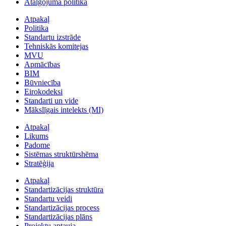
Atalgojuma politika
Atpakaļ
Politika
Standartu izstrāde
Tehniskās komitejas
MVU
Apmācības
BIM
Būvniecība
Eirokodeksi
Standarti un vide
Mākslīgais intelekts (MI)
Atpakaļ
Likums
Padome
Sistēmas struktūrshēma
Stratēģija
Atpakaļ
Standartizācijas struktūra
Standartu veidi
Standartizācijas process
Standartizācijas plāns
Projektu aptauja