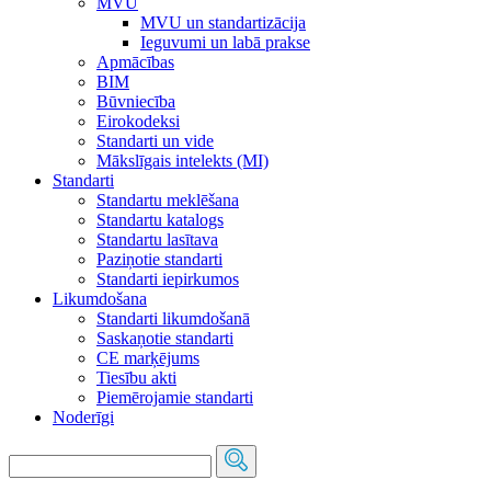
MVU
MVU un standartizācija
Ieguvumi un labā prakse
Apmācības
BIM
Būvniecība
Eirokodeksi
Standarti un vide
Mākslīgais intelekts (MI)
Standarti
Standartu meklēšana
Standartu katalogs
Standartu lasītava
Paziņotie standarti
Standarti iepirkumos
Likumdošana
Standarti likumdošanā
Saskaņotie standarti
CE marķējums
Tiesību akti
Piemērojamie standarti
Noderīgi