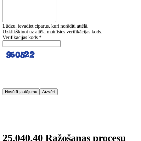
Lūdzu, ievadiet ciparus, kuri norādīti attēlā.
Uzklikšķinot uz attēla mainīsies verifikācijas kods.
Verifikācijas kods
*
Nosūtīt jautājumu
Aizvērt
25.040.40 Ražošanas procesu