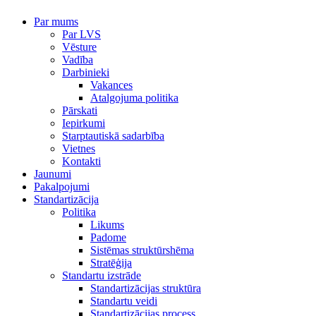
Par mums
Par LVS
Vēsture
Vadība
Darbinieki
Vakances
Atalgojuma politika
Pārskati
Iepirkumi
Starptautiskā sadarbība
Vietnes
Kontakti
Jaunumi
Pakalpojumi
Standartizācija
Politika
Likums
Padome
Sistēmas struktūrshēma
Stratēģija
Standartu izstrāde
Standartizācijas struktūra
Standartu veidi
Standartizācijas process