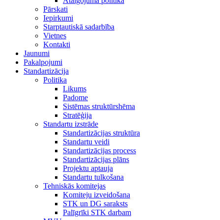
Atalgojuma politika
Pārskati
Iepirkumi
Starptautiskā sadarbība
Vietnes
Kontakti
Jaunumi
Pakalpojumi
Standartizācija
Politika
Likums
Padome
Sistēmas struktūrshēma
Stratēģija
Standartu izstrāde
Standartizācijas struktūra
Standartu veidi
Standartizācijas process
Standartizācijas plāns
Projektu aptauja
Standartu tulkošana
Tehniskās komitejas
Komiteju izveidošana
STK un DG saraksts
Palīgrīki STK darbam