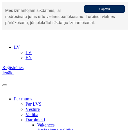
Sapratu
Mēs izmantojam sīkdatnes, lai
nodrošinātu jums ērtu vietnes pārlūkošanu. Turpinot vietnes
pārlūkošanu, jūs piekrītat sīkdatņu izmantošanai.
LV
LV
EN
Reģistrēties
Ienākt
Par mums
Par LVS
Vēsture
Vadība
Darbinieki
Vakances