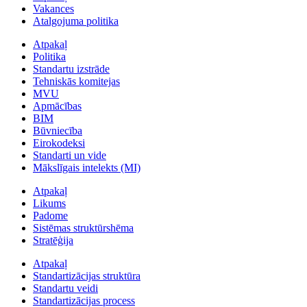
Vakances
Atalgojuma politika
Atpakaļ
Politika
Standartu izstrāde
Tehniskās komitejas
MVU
Apmācības
BIM
Būvniecība
Eirokodeksi
Standarti un vide
Mākslīgais intelekts (MI)
Atpakaļ
Likums
Padome
Sistēmas struktūrshēma
Stratēģija
Atpakaļ
Standartizācijas struktūra
Standartu veidi
Standartizācijas process