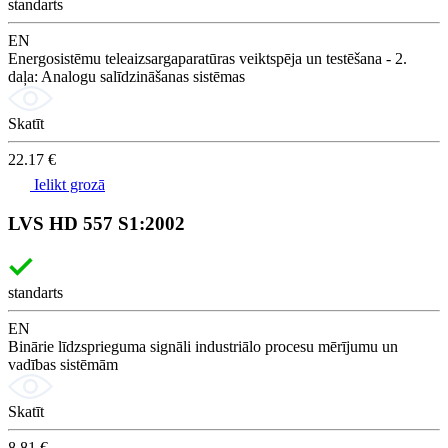
standarts
EN
Energosistēmu teleaizsargaparatūras veiktspēja un testēšana - 2.
daļa: Analogu salīdzināšanas sistēmas
Skatīt
22.17 €
Ielikt grozā
LVS HD 557 S1:2002
standarts
EN
Binārie līdzsprieguma signāli industriālo procesu mērījumu un
vadības sistēmām
Skatīt
8.81 €