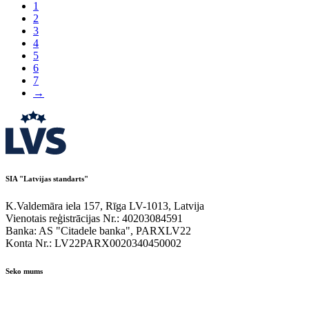
1
2
3
4
5
6
7
→
SIA "Latvijas standarts"
K.Valdemāra iela 157, Rīga LV-1013, Latvija
Vienotais reģistrācijas Nr.: 40203084591
Banka: AS "Citadele banka", PARXLV22
Konta Nr.: LV22PARX0020340450002
Seko mums