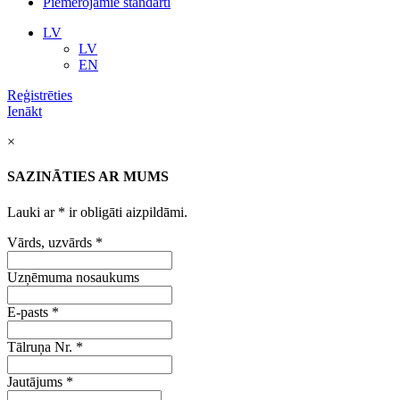
Piemērojamie standarti
LV
LV
EN
Reģistrēties
Ienākt
×
SAZINĀTIES AR MUMS
Lauki ar
*
ir obligāti aizpildāmi.
Vārds, uzvārds
*
Uzņēmuma nosaukums
E-pasts
*
Tālruņa Nr.
*
Jautājums
*