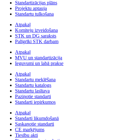
Standartizācijas plāns
Projektu aptauja
Standartu tulkošana
Atpakaļ
Komiteju izveidošana
STK un DG saraksts
Palīgrīki STK darbam
Atpakaļ
MVU un standartizācija
Ieguvumi un labā prakse
Atpakaļ
Standartu meklēšana
Standartu katalogs
Standartu lasītava
Paziņotie standarti
Standarti iepirkumos
Atpakaļ
Standarti likumdošanā
Saskaņotie standarti
CE marķējums
Tiesību akti