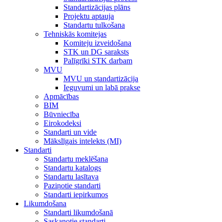
Standartizācijas plāns
Projektu aptauja
Standartu tulkošana
Tehniskās komitejas
Komiteju izveidošana
STK un DG saraksts
Palīgrīki STK darbam
MVU
MVU un standartizācija
Ieguvumi un labā prakse
Apmācības
BIM
Būvniecība
Eirokodeksi
Standarti un vide
Mākslīgais intelekts (MI)
Standarti
Standartu meklēšana
Standartu katalogs
Standartu lasītava
Paziņotie standarti
Standarti iepirkumos
Likumdošana
Standarti likumdošanā
Saskaņotie standarti