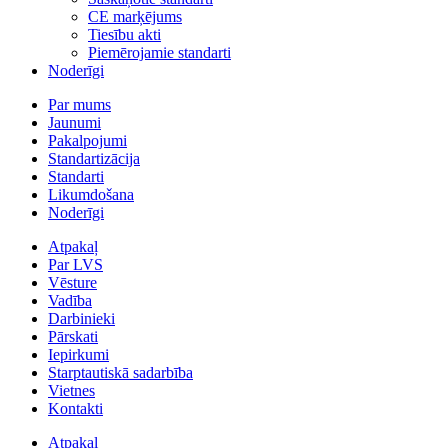
CE marķējums
Tiesību akti
Piemērojamie standarti
Noderīgi
Par mums
Jaunumi
Pakalpojumi
Standartizācija
Standarti
Likumdošana
Noderīgi
Atpakaļ
Par LVS
Vēsture
Vadība
Darbinieki
Pārskati
Iepirkumi
Starptautiskā sadarbība
Vietnes
Kontakti
Atpakaļ