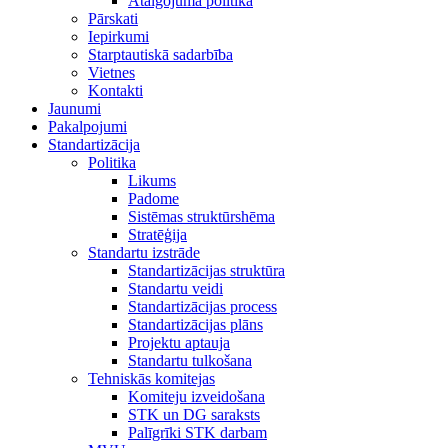
Atalgojuma politika
Pārskati
Iepirkumi
Starptautiskā sadarbība
Vietnes
Kontakti
Jaunumi
Pakalpojumi
Standartizācija
Politika
Likums
Padome
Sistēmas struktūrshēma
Stratēģija
Standartu izstrāde
Standartizācijas struktūra
Standartu veidi
Standartizācijas process
Standartizācijas plāns
Projektu aptauja
Standartu tulkošana
Tehniskās komitejas
Komiteju izveidošana
STK un DG saraksts
Palīgrīki STK darbam