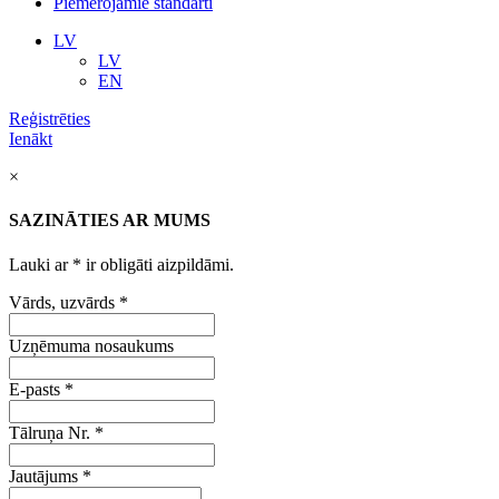
Piemērojamie standarti
LV
LV
EN
Reģistrēties
Ienākt
×
SAZINĀTIES AR MUMS
Lauki ar
*
ir obligāti aizpildāmi.
Vārds, uzvārds
*
Uzņēmuma nosaukums
E-pasts
*
Tālruņa Nr.
*
Jautājums
*