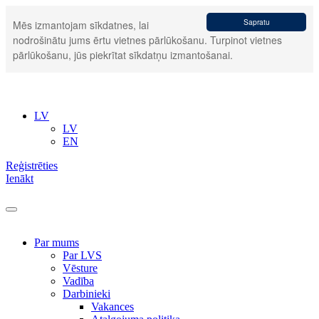
Sapratu
Mēs izmantojam sīkdatnes, lai
nodrošinātu jums ērtu vietnes pārlūkošanu. Turpinot vietnes
pārlūkošanu, jūs piekrītat sīkdatņu izmantošanai.
LV
LV
EN
Reģistrēties
Ienākt
Par mums
Par LVS
Vēsture
Vadība
Darbinieki
Vakances