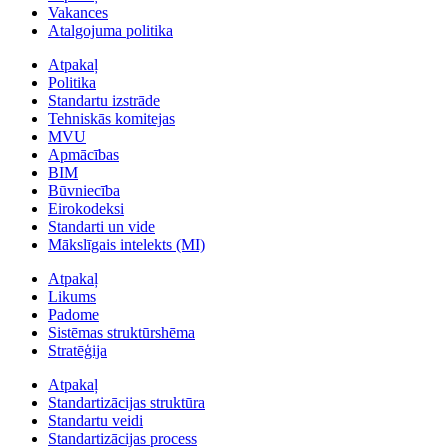
Vakances
Atalgojuma politika
Atpakaļ
Politika
Standartu izstrāde
Tehniskās komitejas
MVU
Apmācības
BIM
Būvniecība
Eirokodeksi
Standarti un vide
Mākslīgais intelekts (MI)
Atpakaļ
Likums
Padome
Sistēmas struktūrshēma
Stratēģija
Atpakaļ
Standartizācijas struktūra
Standartu veidi
Standartizācijas process