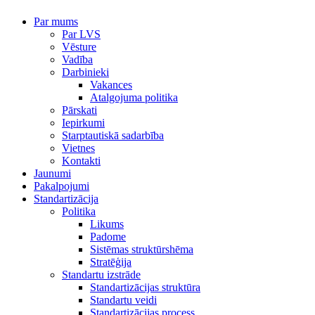
Par mums
Par LVS
Vēsture
Vadība
Darbinieki
Vakances
Atalgojuma politika
Pārskati
Iepirkumi
Starptautiskā sadarbība
Vietnes
Kontakti
Jaunumi
Pakalpojumi
Standartizācija
Politika
Likums
Padome
Sistēmas struktūrshēma
Stratēģija
Standartu izstrāde
Standartizācijas struktūra
Standartu veidi
Standartizācijas process