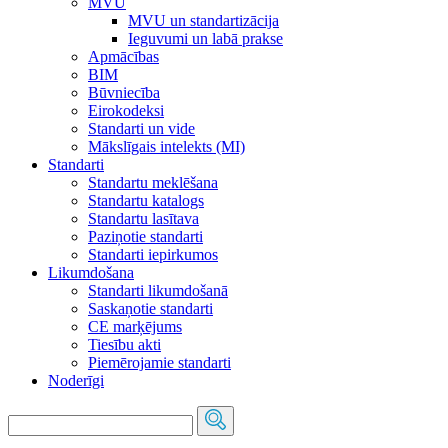
MVU
MVU un standartizācija
Ieguvumi un labā prakse
Apmācības
BIM
Būvniecība
Eirokodeksi
Standarti un vide
Mākslīgais intelekts (MI)
Standarti
Standartu meklēšana
Standartu katalogs
Standartu lasītava
Paziņotie standarti
Standarti iepirkumos
Likumdošana
Standarti likumdošanā
Saskaņotie standarti
CE marķējums
Tiesību akti
Piemērojamie standarti
Noderīgi