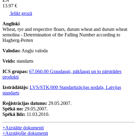
EN
13.97 €
Ielikt grozā
Angliski
Wheat, rye and respective flours, durum wheat and durum wheat
semolina - Determination of the Falling Number according to
Hagberg-Perten
Valodas:
Angļu valoda
Veids:
standarts
ICS grupas:
67.060.00 Graudaugi, pākšaugi un to pārstrādes
produkti
Izstrādātājs:
LVS/STK/000 Standartizācijas nodaļa, Latvijas
standarts
Reģistrācijas datums:
29.05.2007.
Spēkā no:
29.05.2007.
Spēkā līdz:
11.03.2010.
+
Aizstātie dokumenti
+
Aizstājošie dokumenti