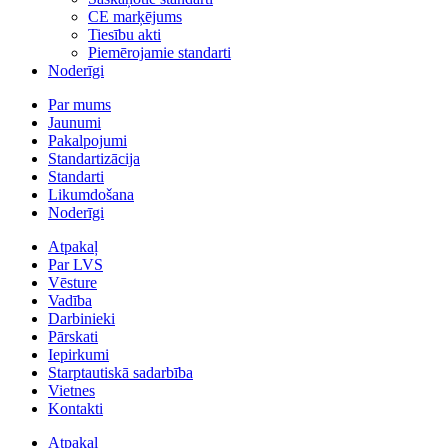
CE marķējums
Tiesību akti
Piemērojamie standarti
Noderīgi
Par mums
Jaunumi
Pakalpojumi
Standartizācija
Standarti
Likumdošana
Noderīgi
Atpakaļ
Par LVS
Vēsture
Vadība
Darbinieki
Pārskati
Iepirkumi
Starptautiskā sadarbība
Vietnes
Kontakti
Atpakaļ