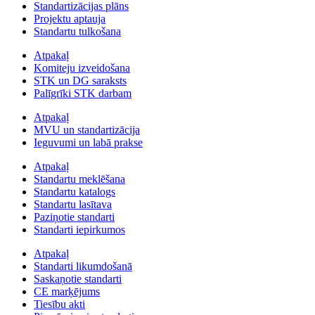
Standartizācijas plāns
Projektu aptauja
Standartu tulkošana
Atpakaļ
Komiteju izveidošana
STK un DG saraksts
Palīgrīki STK darbam
Atpakaļ
MVU un standartizācija
Ieguvumi un labā prakse
Atpakaļ
Standartu meklēšana
Standartu katalogs
Standartu lasītava
Paziņotie standarti
Standarti iepirkumos
Atpakaļ
Standarti likumdošanā
Saskaņotie standarti
CE marķējums
Tiesību akti