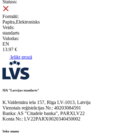
Statuss:
Formāti:
Papīra,Elektronisks
Veids:
standarts
Valodas:
EN
13.97 €
Ielikt grozā
SIA "Latvijas standarts"
K.Valdemāra iela 157, Rīga LV-1013, Latvija
Vienotais reģistrācijas Nr.: 40203084591
Banka: AS "Citadele banka", PARXLV22
Konta Nr.: LV22PARX0020340450002
Seko mums