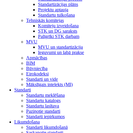
Standartizācijas plāns
Projektu aptauja
Standartu tulkošana
Tehniskās komitejas
Komiteju izveidošana
STK un DG saraksts
Palīgrīki STK darbam
MVU
MVU un standartizācija
Ieguvumi un labā prakse
Apmācības
BIM
Būvniecība
Eirokodeksi
Standarti un vide
Mākslīgais intelekts (MI)
Standarti
Standartu meklēšana
Standartu katalogs
Standartu lasītava
Paziņotie standarti
Standarti iepirkumos
Likumdošana
Standarti likumdošanā
Saskaņotie standarti