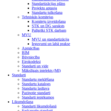
Standartizācijas plāns
Projektu aptauja
Standartu tulkošana
Tehniskās komitejas
Komiteju izveidošana
STK un DG saraksts
Palīgrīki STK darbam
MVU
MVU un standartizācija
Ieguvumi un labā prakse
Apmācības
BIM
Būvniecība
Eirokodeksi
Standarti un vide
Mākslīgais intelekts (MI)
Standarti
Standartu meklēšana
Standartu katalogs
Standartu lasītava
Paziņotie standarti
Standarti iepirkumos
Likumdošana
Standarti likumdošanā
Saskaņotie standarti