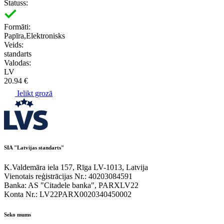
Statuss:
Formāti:
Papīra,Elektronisks
Veids:
standarts
Valodas:
LV
20.94 €
Ielikt grozā
SIA "Latvijas standarts"
K.Valdemāra iela 157, Rīga LV-1013, Latvija
Vienotais reģistrācijas Nr.: 40203084591
Banka: AS "Citadele banka", PARXLV22
Konta Nr.: LV22PARX0020340450002
Seko mums