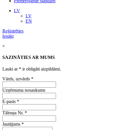
Piemērojamie standarti
LV
LV
EN
Reģistrēties
Ienākt
×
SAZINĀTIES AR MUMS
Lauki ar
*
ir obligāti aizpildāmi.
Vārds, uzvārds
*
Uzņēmuma nosaukums
E-pasts
*
Tālruņa Nr.
*
Jautājums
*