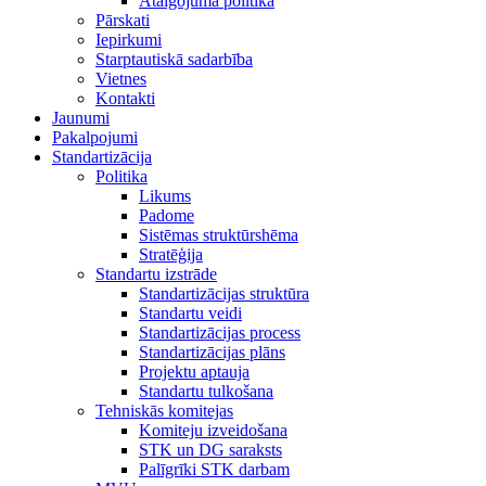
Atalgojuma politika
Pārskati
Iepirkumi
Starptautiskā sadarbība
Vietnes
Kontakti
Jaunumi
Pakalpojumi
Standartizācija
Politika
Likums
Padome
Sistēmas struktūrshēma
Stratēģija
Standartu izstrāde
Standartizācijas struktūra
Standartu veidi
Standartizācijas process
Standartizācijas plāns
Projektu aptauja
Standartu tulkošana
Tehniskās komitejas
Komiteju izveidošana
STK un DG saraksts
Palīgrīki STK darbam