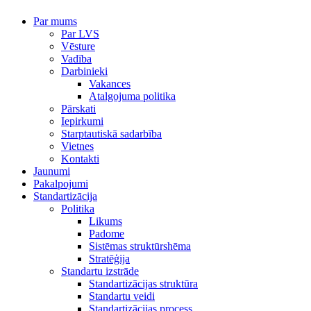
Par mums
Par LVS
Vēsture
Vadība
Darbinieki
Vakances
Atalgojuma politika
Pārskati
Iepirkumi
Starptautiskā sadarbība
Vietnes
Kontakti
Jaunumi
Pakalpojumi
Standartizācija
Politika
Likums
Padome
Sistēmas struktūrshēma
Stratēģija
Standartu izstrāde
Standartizācijas struktūra
Standartu veidi
Standartizācijas process