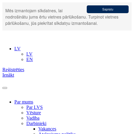
Sapratu
Mēs izmantojam sīkdatnes, lai
nodrošinātu jums ērtu vietnes pārlūkošanu. Turpinot vietnes
pārlūkošanu, jūs piekrītat sīkdatņu izmantošanai.
LV
LV
EN
Reģistrēties
Ienākt
Par mums
Par LVS
Vēsture
Vadība
Darbinieki
Vakances