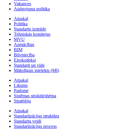
Vakances
Atalgojuma politika
Atpakaļ
Politika
Standartu izstrāde
Tehniskās komitejas
MVU
Apmācības
BIM
Būvniecība
Eirokodeksi
Standarti un vide
Mākslīgais intelekts (MI)
Atpakaļ
Likums
Padome
Sistēmas struktūrshēma
Stratēģija
Atpakaļ
Standartizācijas struktūra
Standartu veidi
Standartizācijas process