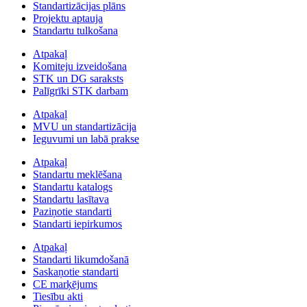
Standartizācijas plāns
Projektu aptauja
Standartu tulkošana
Atpakaļ
Komiteju izveidošana
STK un DG saraksts
Palīgrīki STK darbam
Atpakaļ
MVU un standartizācija
Ieguvumi un labā prakse
Atpakaļ
Standartu meklēšana
Standartu katalogs
Standartu lasītava
Paziņotie standarti
Standarti iepirkumos
Atpakaļ
Standarti likumdošanā
Saskaņotie standarti
CE marķējums
Tiesību akti