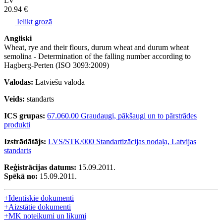
LV
20.94 €
Ielikt grozā
Angliski
Wheat, rye and their flours, durum wheat and durum wheat
semolina - Determination of the falling number according to
Hagberg-Perten (ISO 3093:2009)
Valodas:
Latviešu valoda
Veids:
standarts
ICS grupas:
67.060.00 Graudaugi, pākšaugi un to pārstrādes
produkti
Izstrādātājs:
LVS/STK/000 Standartizācijas nodaļa, Latvijas
standarts
Reģistrācijas datums:
15.09.2011.
Spēkā no:
15.09.2011.
+
Identiskie dokumenti
+
Aizstātie dokumenti
+
MK noteikumi un likumi