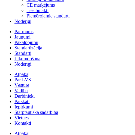
CE marķējums
Tiesību akti
Piemērojamie standarti
Noderīgi
Par mums
Jaunumi
Pakalpojumi
Standartizācija
Standarti
Likumdošana
Noderīgi
Atpakaļ
Par LVS
Vēsture
Vadība
Darbinieki
Pārskati
Iepirkumi
Starptautiskā sadarbība
Vietnes
Kontakti
Atpakaļ