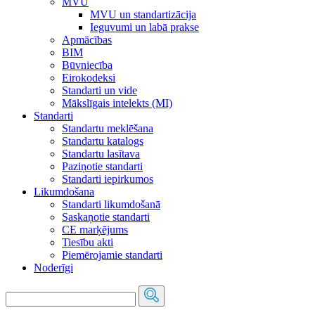
MVU
MVU un standartizācija
Ieguvumi un labā prakse
Apmācības
BIM
Būvniecība
Eirokodeksi
Standarti un vide
Mākslīgais intelekts (MI)
Standarti
Standartu meklēšana
Standartu katalogs
Standartu lasītava
Paziņotie standarti
Standarti iepirkumos
Likumdošana
Standarti likumdošanā
Saskaņotie standarti
CE marķējums
Tiesību akti
Piemērojamie standarti
Noderīgi