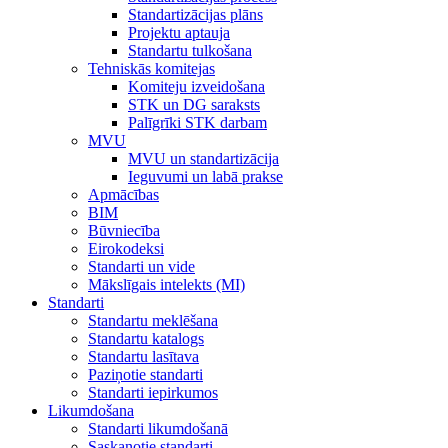
Standartizācijas plāns
Projektu aptauja
Standartu tulkošana
Tehniskās komitejas
Komiteju izveidošana
STK un DG saraksts
Palīgrīki STK darbam
MVU
MVU un standartizācija
Ieguvumi un labā prakse
Apmācības
BIM
Būvniecība
Eirokodeksi
Standarti un vide
Mākslīgais intelekts (MI)
Standarti
Standartu meklēšana
Standartu katalogs
Standartu lasītava
Paziņotie standarti
Standarti iepirkumos
Likumdošana
Standarti likumdošanā
Saskaņotie standarti