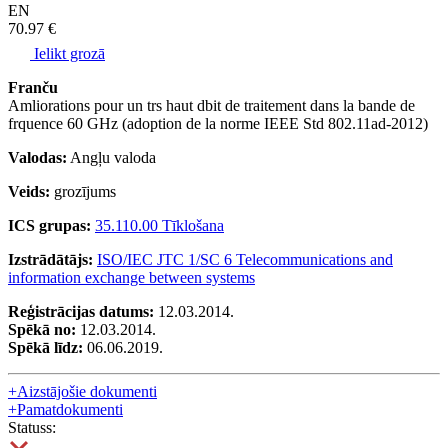
EN
70.97 €
Ielikt grozā
Franču
Amliorations pour un trs haut dbit de traitement dans la bande de
frquence 60 GHz (adoption de la norme IEEE Std 802.11ad-2012)
Valodas:
Angļu valoda
Veids:
grozījums
ICS grupas:
35.110.00 Tīklošana
Izstrādātājs:
ISO/IEC JTC 1/SC 6 Telecommunications and
information exchange between systems
Reģistrācijas datums:
12.03.2014.
Spēkā no:
12.03.2014.
Spēkā līdz:
06.06.2019.
+
Aizstājošie dokumenti
+
Pamatdokumenti
Statuss: