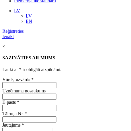
Piemērojamie standarti
LV
LV
EN
Reģistrēties
Ienākt
×
SAZINĀTIES AR MUMS
Lauki ar
*
ir obligāti aizpildāmi.
Vārds, uzvārds
*
Uzņēmuma nosaukums
E-pasts
*
Tālruņa Nr.
*
Jautājums
*