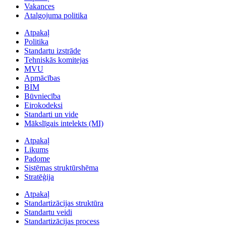
Vakances
Atalgojuma politika
Atpakaļ
Politika
Standartu izstrāde
Tehniskās komitejas
MVU
Apmācības
BIM
Būvniecība
Eirokodeksi
Standarti un vide
Mākslīgais intelekts (MI)
Atpakaļ
Likums
Padome
Sistēmas struktūrshēma
Stratēģija
Atpakaļ
Standartizācijas struktūra
Standartu veidi
Standartizācijas process