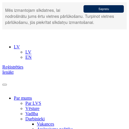
Sapratu
Mēs izmantojam sīkdatnes, lai
nodrošinātu jums ērtu vietnes pārlūkošanu. Turpinot vietnes
pārlūkošanu, jūs piekrītat sīkdatņu izmantošanai.
LV
LV
EN
Reģistrēties
Ienākt
Par mums
Par LVS
Vēsture
Vadība
Darbinieki
Vakances