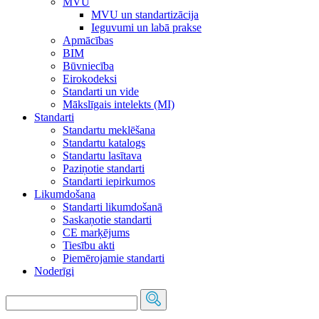
MVU
MVU un standartizācija
Ieguvumi un labā prakse
Apmācības
BIM
Būvniecība
Eirokodeksi
Standarti un vide
Mākslīgais intelekts (MI)
Standarti
Standartu meklēšana
Standartu katalogs
Standartu lasītava
Paziņotie standarti
Standarti iepirkumos
Likumdošana
Standarti likumdošanā
Saskaņotie standarti
CE marķējums
Tiesību akti
Piemērojamie standarti
Noderīgi