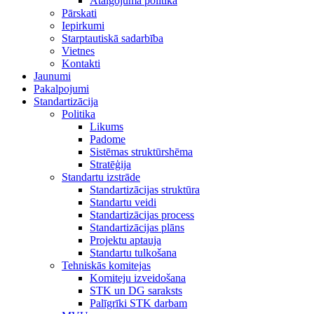
Atalgojuma politika
Pārskati
Iepirkumi
Starptautiskā sadarbība
Vietnes
Kontakti
Jaunumi
Pakalpojumi
Standartizācija
Politika
Likums
Padome
Sistēmas struktūrshēma
Stratēģija
Standartu izstrāde
Standartizācijas struktūra
Standartu veidi
Standartizācijas process
Standartizācijas plāns
Projektu aptauja
Standartu tulkošana
Tehniskās komitejas
Komiteju izveidošana
STK un DG saraksts
Palīgrīki STK darbam