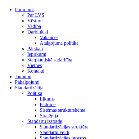
Par mums
Par LVS
Vēsture
Vadība
Darbinieki
Vakances
Atalgojuma politika
Pārskati
Iepirkumi
Starptautiskā sadarbība
Vietnes
Kontakti
Jaunumi
Pakalpojumi
Standartizācija
Politika
Likums
Padome
Sistēmas struktūrshēma
Stratēģija
Standartu izstrāde
Standartizācijas struktūra
Standartu veidi
Standartizācijas process