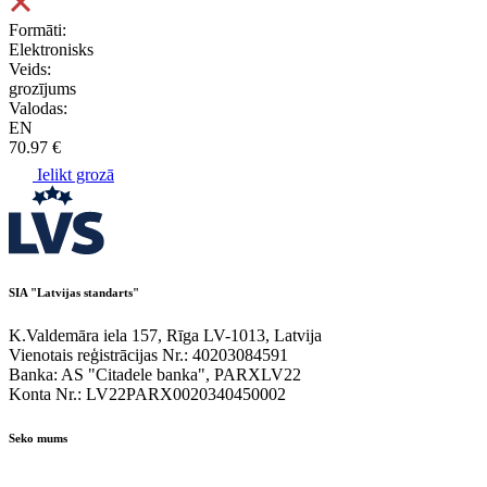
Formāti:
Elektronisks
Veids:
grozījums
Valodas:
EN
70.97 €
Ielikt grozā
SIA "Latvijas standarts"
K.Valdemāra iela 157, Rīga LV-1013, Latvija
Vienotais reģistrācijas Nr.: 40203084591
Banka: AS "Citadele banka", PARXLV22
Konta Nr.: LV22PARX0020340450002
Seko mums