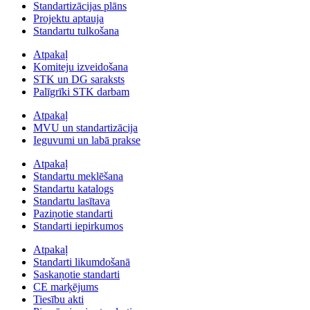
Standartizācijas plāns
Projektu aptauja
Standartu tulkošana
Atpakaļ
Komiteju izveidošana
STK un DG saraksts
Palīgrīki STK darbam
Atpakaļ
MVU un standartizācija
Ieguvumi un labā prakse
Atpakaļ
Standartu meklēšana
Standartu katalogs
Standartu lasītava
Paziņotie standarti
Standarti iepirkumos
Atpakaļ
Standarti likumdošanā
Saskaņotie standarti
CE marķējums
Tiesību akti