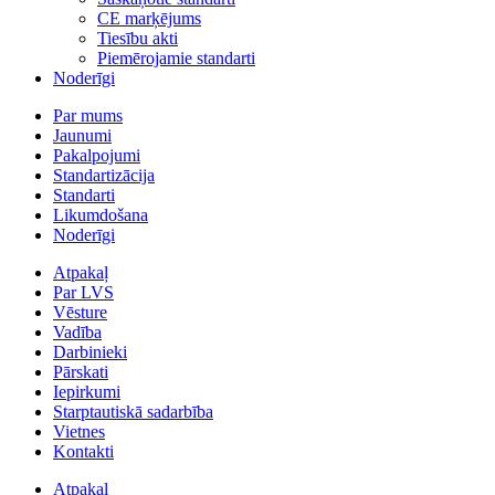
CE marķējums
Tiesību akti
Piemērojamie standarti
Noderīgi
Par mums
Jaunumi
Pakalpojumi
Standartizācija
Standarti
Likumdošana
Noderīgi
Atpakaļ
Par LVS
Vēsture
Vadība
Darbinieki
Pārskati
Iepirkumi
Starptautiskā sadarbība
Vietnes
Kontakti
Atpakaļ