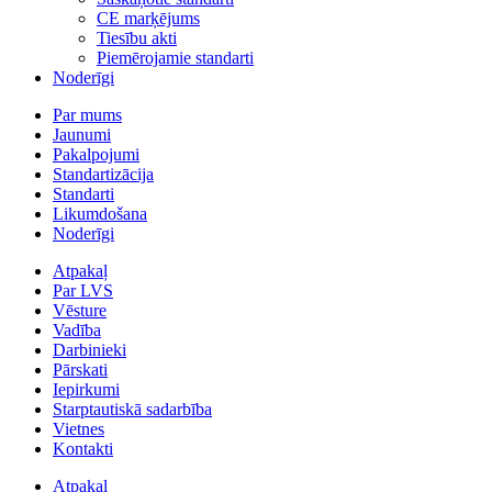
CE marķējums
Tiesību akti
Piemērojamie standarti
Noderīgi
Par mums
Jaunumi
Pakalpojumi
Standartizācija
Standarti
Likumdošana
Noderīgi
Atpakaļ
Par LVS
Vēsture
Vadība
Darbinieki
Pārskati
Iepirkumi
Starptautiskā sadarbība
Vietnes
Kontakti
Atpakaļ