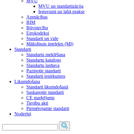
MVU
MVU un standartizācija
Ieguvumi un labā prakse
Apmācības
BIM
Būvniecība
Eirokodeksi
Standarti un vide
Mākslīgais intelekts (MI)
Standarti
Standartu meklēšana
Standartu katalogs
Standartu lasītava
Paziņotie standarti
Standarti iepirkumos
Likumdošana
Standarti likumdošanā
Saskaņotie standarti
CE marķējums
Tiesību akti
Piemērojamie standarti
Noderīgi