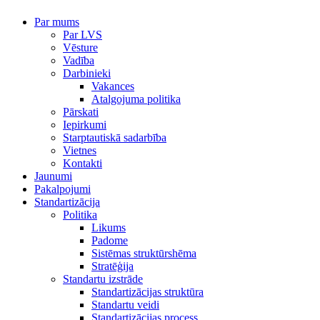
Par mums
Par LVS
Vēsture
Vadība
Darbinieki
Vakances
Atalgojuma politika
Pārskati
Iepirkumi
Starptautiskā sadarbība
Vietnes
Kontakti
Jaunumi
Pakalpojumi
Standartizācija
Politika
Likums
Padome
Sistēmas struktūrshēma
Stratēģija
Standartu izstrāde
Standartizācijas struktūra
Standartu veidi
Standartizācijas process