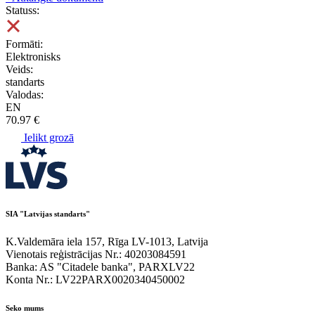
Statuss:
Formāti:
Elektronisks
Veids:
standarts
Valodas:
EN
70.97 €
Ielikt grozā
SIA "Latvijas standarts"
K.Valdemāra iela 157, Rīga LV-1013, Latvija
Vienotais reģistrācijas Nr.: 40203084591
Banka: AS "Citadele banka", PARXLV22
Konta Nr.: LV22PARX0020340450002
Seko mums