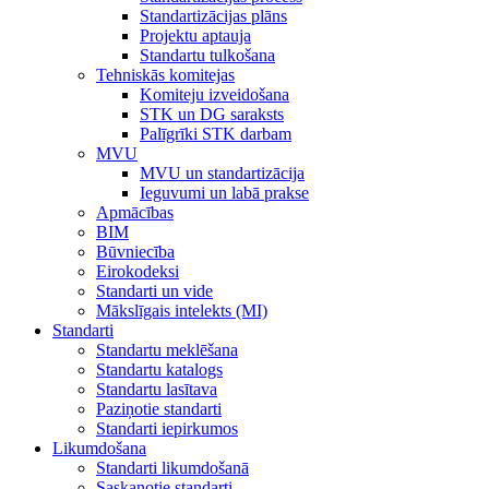
Standartizācijas plāns
Projektu aptauja
Standartu tulkošana
Tehniskās komitejas
Komiteju izveidošana
STK un DG saraksts
Palīgrīki STK darbam
MVU
MVU un standartizācija
Ieguvumi un labā prakse
Apmācības
BIM
Būvniecība
Eirokodeksi
Standarti un vide
Mākslīgais intelekts (MI)
Standarti
Standartu meklēšana
Standartu katalogs
Standartu lasītava
Paziņotie standarti
Standarti iepirkumos
Likumdošana
Standarti likumdošanā
Saskaņotie standarti