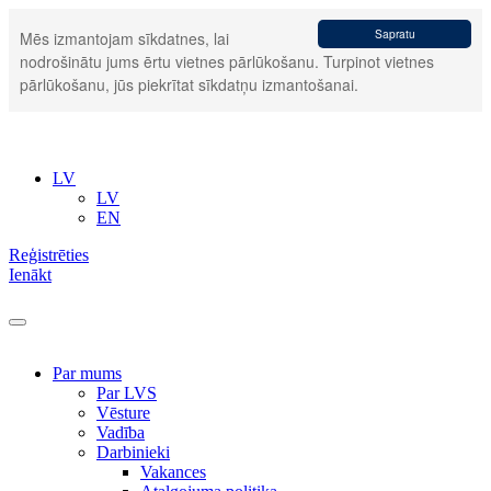
Sapratu
Mēs izmantojam sīkdatnes, lai
nodrošinātu jums ērtu vietnes pārlūkošanu. Turpinot vietnes
pārlūkošanu, jūs piekrītat sīkdatņu izmantošanai.
LV
LV
EN
Reģistrēties
Ienākt
Par mums
Par LVS
Vēsture
Vadība
Darbinieki
Vakances