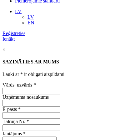
Piemērojamie standarti
LV
LV
EN
Reģistrēties
Ienākt
×
SAZINĀTIES AR MUMS
Lauki ar
*
ir obligāti aizpildāmi.
Vārds, uzvārds
*
Uzņēmuma nosaukums
E-pasts
*
Tālruņa Nr.
*
Jautājums
*