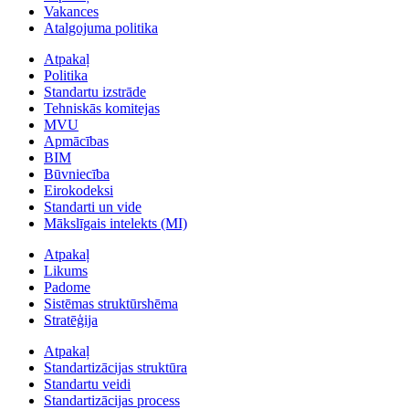
Vakances
Atalgojuma politika
Atpakaļ
Politika
Standartu izstrāde
Tehniskās komitejas
MVU
Apmācības
BIM
Būvniecība
Eirokodeksi
Standarti un vide
Mākslīgais intelekts (MI)
Atpakaļ
Likums
Padome
Sistēmas struktūrshēma
Stratēģija
Atpakaļ
Standartizācijas struktūra
Standartu veidi
Standartizācijas process