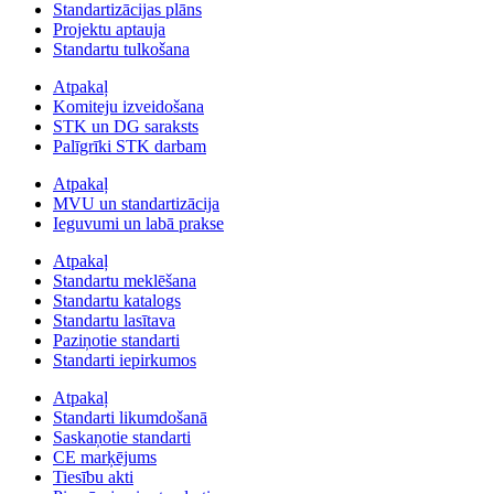
Standartizācijas plāns
Projektu aptauja
Standartu tulkošana
Atpakaļ
Komiteju izveidošana
STK un DG saraksts
Palīgrīki STK darbam
Atpakaļ
MVU un standartizācija
Ieguvumi un labā prakse
Atpakaļ
Standartu meklēšana
Standartu katalogs
Standartu lasītava
Paziņotie standarti
Standarti iepirkumos
Atpakaļ
Standarti likumdošanā
Saskaņotie standarti
CE marķējums
Tiesību akti