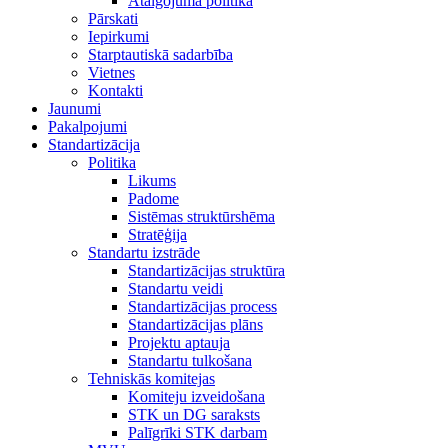
Atalgojuma politika
Pārskati
Iepirkumi
Starptautiskā sadarbība
Vietnes
Kontakti
Jaunumi
Pakalpojumi
Standartizācija
Politika
Likums
Padome
Sistēmas struktūrshēma
Stratēģija
Standartu izstrāde
Standartizācijas struktūra
Standartu veidi
Standartizācijas process
Standartizācijas plāns
Projektu aptauja
Standartu tulkošana
Tehniskās komitejas
Komiteju izveidošana
STK un DG saraksts
Palīgrīki STK darbam