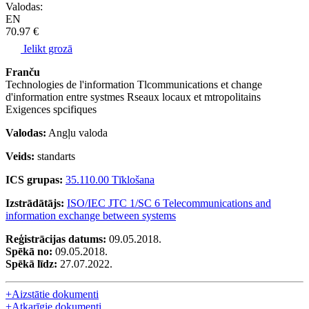
Valodas:
EN
70.97 €
Ielikt grozā
Franču
Technologies de l'information Tlcommunications et change
d'information entre systmes Rseaux locaux et mtropolitains
Exigences spcifiques
Valodas:
Angļu valoda
Veids:
standarts
ICS grupas:
35.110.00 Tīklošana
Izstrādātājs:
ISO/IEC JTC 1/SC 6 Telecommunications and
information exchange between systems
Reģistrācijas datums:
09.05.2018.
Spēkā no:
09.05.2018.
Spēkā līdz:
27.07.2022.
+
Aizstātie dokumenti
+
Atkarīgie dokumenti