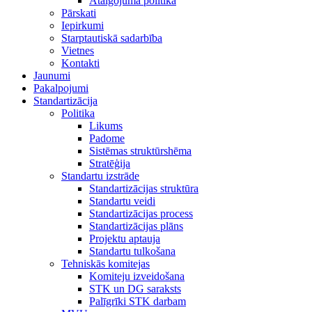
Atalgojuma politika
Pārskati
Iepirkumi
Starptautiskā sadarbība
Vietnes
Kontakti
Jaunumi
Pakalpojumi
Standartizācija
Politika
Likums
Padome
Sistēmas struktūrshēma
Stratēģija
Standartu izstrāde
Standartizācijas struktūra
Standartu veidi
Standartizācijas process
Standartizācijas plāns
Projektu aptauja
Standartu tulkošana
Tehniskās komitejas
Komiteju izveidošana
STK un DG saraksts
Palīgrīki STK darbam