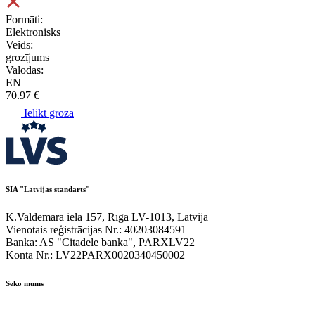
Formāti:
Elektronisks
Veids:
grozījums
Valodas:
EN
70.97 €
Ielikt grozā
SIA "Latvijas standarts"
K.Valdemāra iela 157, Rīga LV-1013, Latvija
Vienotais reģistrācijas Nr.: 40203084591
Banka: AS "Citadele banka", PARXLV22
Konta Nr.: LV22PARX0020340450002
Seko mums