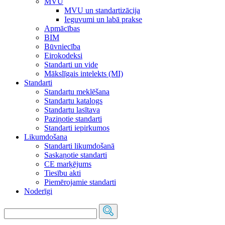
MVU
MVU un standartizācija
Ieguvumi un labā prakse
Apmācības
BIM
Būvniecība
Eirokodeksi
Standarti un vide
Mākslīgais intelekts (MI)
Standarti
Standartu meklēšana
Standartu katalogs
Standartu lasītava
Paziņotie standarti
Standarti iepirkumos
Likumdošana
Standarti likumdošanā
Saskaņotie standarti
CE marķējums
Tiesību akti
Piemērojamie standarti
Noderīgi