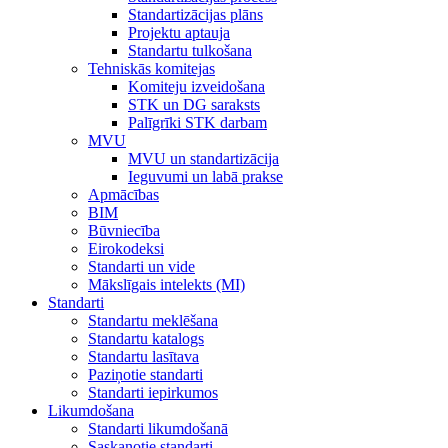
Standartizācijas plāns
Projektu aptauja
Standartu tulkošana
Tehniskās komitejas
Komiteju izveidošana
STK un DG saraksts
Palīgrīki STK darbam
MVU
MVU un standartizācija
Ieguvumi un labā prakse
Apmācības
BIM
Būvniecība
Eirokodeksi
Standarti un vide
Mākslīgais intelekts (MI)
Standarti
Standartu meklēšana
Standartu katalogs
Standartu lasītava
Paziņotie standarti
Standarti iepirkumos
Likumdošana
Standarti likumdošanā
Saskaņotie standarti