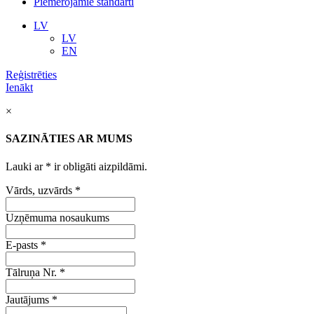
Piemērojamie standarti
LV
LV
EN
Reģistrēties
Ienākt
×
SAZINĀTIES AR MUMS
Lauki ar
*
ir obligāti aizpildāmi.
Vārds, uzvārds
*
Uzņēmuma nosaukums
E-pasts
*
Tālruņa Nr.
*
Jautājums
*