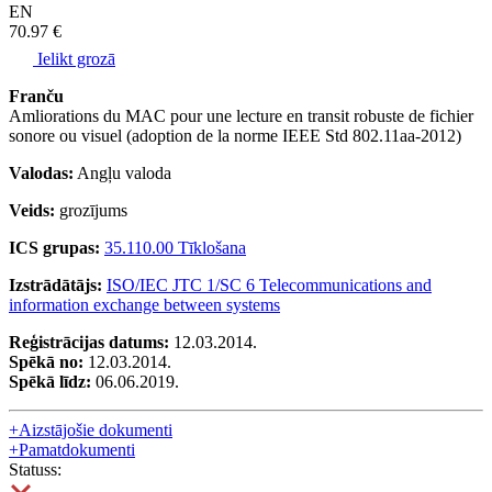
EN
70.97 €
Ielikt grozā
Franču
Amliorations du MAC pour une lecture en transit robuste de fichier
sonore ou visuel (adoption de la norme IEEE Std 802.11aa-2012)
Valodas:
Angļu valoda
Veids:
grozījums
ICS grupas:
35.110.00 Tīklošana
Izstrādātājs:
ISO/IEC JTC 1/SC 6 Telecommunications and
information exchange between systems
Reģistrācijas datums:
12.03.2014.
Spēkā no:
12.03.2014.
Spēkā līdz:
06.06.2019.
+
Aizstājošie dokumenti
+
Pamatdokumenti
Statuss: