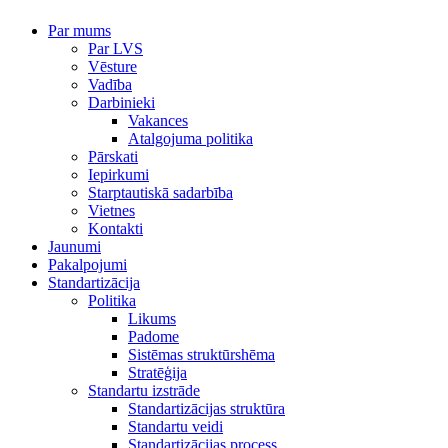
Par mums
Par LVS
Vēsture
Vadība
Darbinieki
Vakances
Atalgojuma politika
Pārskati
Iepirkumi
Starptautiskā sadarbība
Vietnes
Kontakti
Jaunumi
Pakalpojumi
Standartizācija
Politika
Likums
Padome
Sistēmas struktūrshēma
Stratēģija
Standartu izstrāde
Standartizācijas struktūra
Standartu veidi
Standartizācijas process