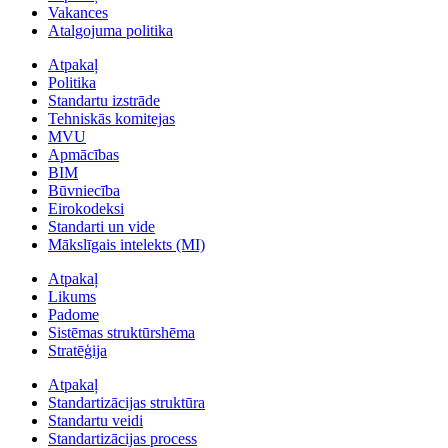
Vakances
Atalgojuma politika
Atpakaļ
Politika
Standartu izstrāde
Tehniskās komitejas
MVU
Apmācības
BIM
Būvniecība
Eirokodeksi
Standarti un vide
Mākslīgais intelekts (MI)
Atpakaļ
Likums
Padome
Sistēmas struktūrshēma
Stratēģija
Atpakaļ
Standartizācijas struktūra
Standartu veidi
Standartizācijas process