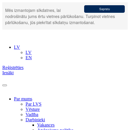
Sapratu
Mēs izmantojam sīkdatnes, lai
nodrošinātu jums ērtu vietnes pārlūkošanu. Turpinot vietnes
pārlūkošanu, jūs piekrītat sīkdatņu izmantošanai.
LV
LV
EN
Reģistrēties
Ienākt
Par mums
Par LVS
Vēsture
Vadība
Darbinieki
Vakances