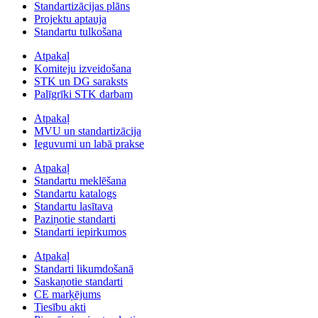
Standartizācijas plāns
Projektu aptauja
Standartu tulkošana
Atpakaļ
Komiteju izveidošana
STK un DG saraksts
Palīgrīki STK darbam
Atpakaļ
MVU un standartizācija
Ieguvumi un labā prakse
Atpakaļ
Standartu meklēšana
Standartu katalogs
Standartu lasītava
Paziņotie standarti
Standarti iepirkumos
Atpakaļ
Standarti likumdošanā
Saskaņotie standarti
CE marķējums
Tiesību akti