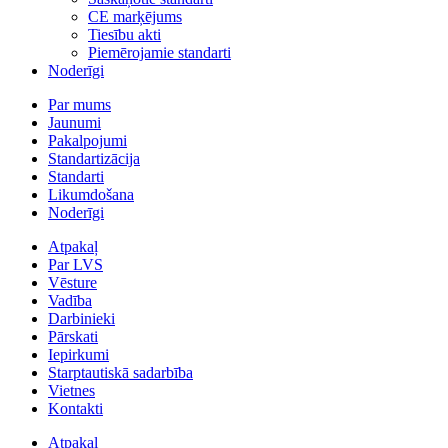
CE marķējums
Tiesību akti
Piemērojamie standarti
Noderīgi
Par mums
Jaunumi
Pakalpojumi
Standartizācija
Standarti
Likumdošana
Noderīgi
Atpakaļ
Par LVS
Vēsture
Vadība
Darbinieki
Pārskati
Iepirkumi
Starptautiskā sadarbība
Vietnes
Kontakti
Atpakaļ