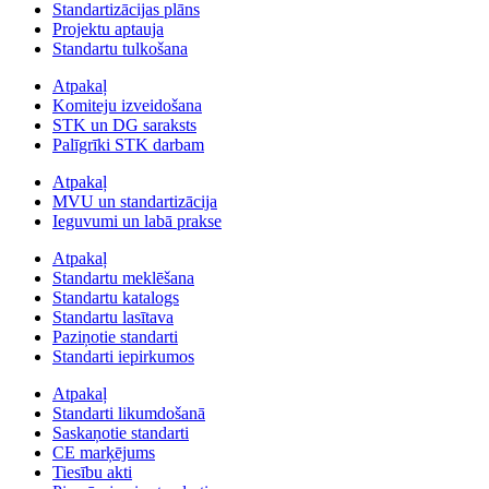
Standartizācijas plāns
Projektu aptauja
Standartu tulkošana
Atpakaļ
Komiteju izveidošana
STK un DG saraksts
Palīgrīki STK darbam
Atpakaļ
MVU un standartizācija
Ieguvumi un labā prakse
Atpakaļ
Standartu meklēšana
Standartu katalogs
Standartu lasītava
Paziņotie standarti
Standarti iepirkumos
Atpakaļ
Standarti likumdošanā
Saskaņotie standarti
CE marķējums
Tiesību akti