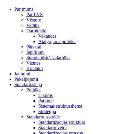
Par mums
Par LVS
Vēsture
Vadība
Darbinieki
Vakances
Atalgojuma politika
Pārskati
Iepirkumi
Starptautiskā sadarbība
Vietnes
Kontakti
Jaunumi
Pakalpojumi
Standartizācija
Politika
Likums
Padome
Sistēmas struktūrshēma
Stratēģija
Standartu izstrāde
Standartizācijas struktūra
Standartu veidi
Standartizācijas process