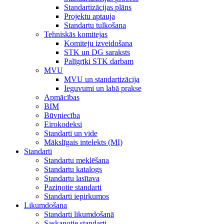
Standartizācijas plāns
Projektu aptauja
Standartu tulkošana
Tehniskās komitejas
Komiteju izveidošana
STK un DG saraksts
Palīgrīki STK darbam
MVU
MVU un standartizācija
Ieguvumi un labā prakse
Apmācības
BIM
Būvniecība
Eirokodeksi
Standarti un vide
Mākslīgais intelekts (MI)
Standarti
Standartu meklēšana
Standartu katalogs
Standartu lasītava
Paziņotie standarti
Standarti iepirkumos
Likumdošana
Standarti likumdošanā
Saskaņotie standarti