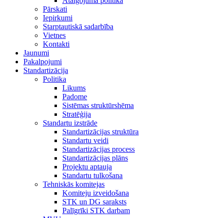
Atalgojuma politika
Pārskati
Iepirkumi
Starptautiskā sadarbība
Vietnes
Kontakti
Jaunumi
Pakalpojumi
Standartizācija
Politika
Likums
Padome
Sistēmas struktūrshēma
Stratēģija
Standartu izstrāde
Standartizācijas struktūra
Standartu veidi
Standartizācijas process
Standartizācijas plāns
Projektu aptauja
Standartu tulkošana
Tehniskās komitejas
Komiteju izveidošana
STK un DG saraksts
Palīgrīki STK darbam