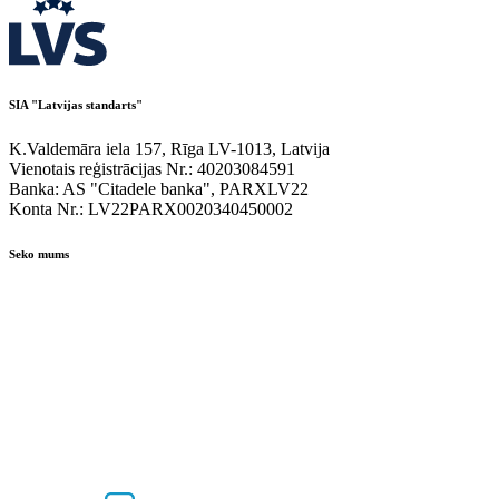
SIA "Latvijas standarts"
K.Valdemāra iela 157, Rīga LV-1013, Latvija
Vienotais reģistrācijas Nr.: 40203084591
Banka: AS "Citadele banka", PARXLV22
Konta Nr.: LV22PARX0020340450002
Seko mums