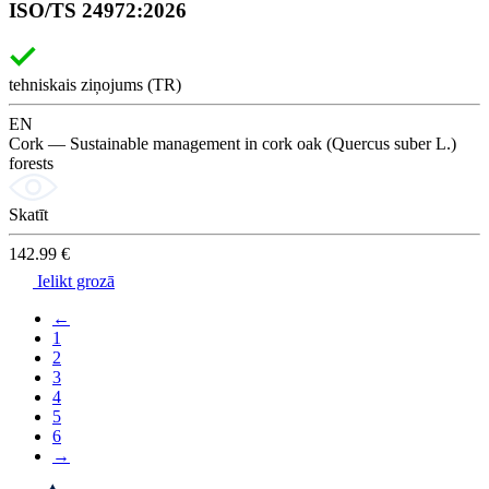
ISO/TS 24972:2026
tehniskais ziņojums (TR)
EN
Cork — Sustainable management in cork oak (Quercus suber L.)
forests
Skatīt
142.99 €
Ielikt grozā
←
1
2
3
4
5
6
→