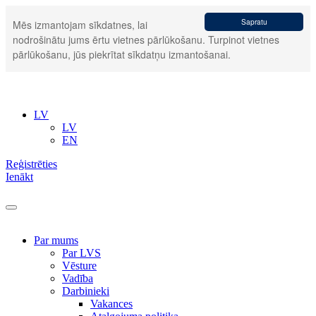
Sapratu
Mēs izmantojam sīkdatnes, lai
nodrošinātu jums ērtu vietnes pārlūkošanu. Turpinot vietnes
pārlūkošanu, jūs piekrītat sīkdatņu izmantošanai.
LV
LV
EN
Reģistrēties
Ienākt
Par mums
Par LVS
Vēsture
Vadība
Darbinieki
Vakances