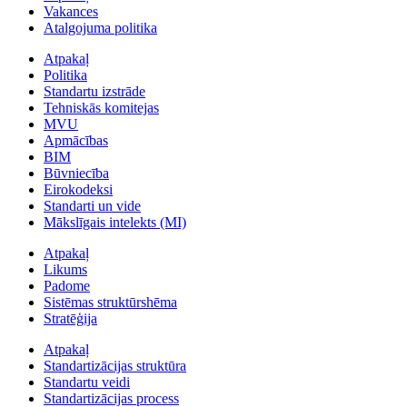
Vakances
Atalgojuma politika
Atpakaļ
Politika
Standartu izstrāde
Tehniskās komitejas
MVU
Apmācības
BIM
Būvniecība
Eirokodeksi
Standarti un vide
Mākslīgais intelekts (MI)
Atpakaļ
Likums
Padome
Sistēmas struktūrshēma
Stratēģija
Atpakaļ
Standartizācijas struktūra
Standartu veidi
Standartizācijas process