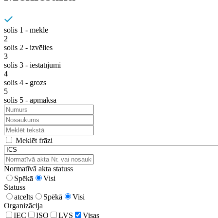
solis 1 - meklē
2
solis 2 - izvēlies
3
solis 3 - iestatījumi
4
solis 4 - grozs
5
solis 5 - apmaksa
Meklēt frāzi
Normatīvā akta statuss
Spēkā
Visi
Statuss
atcelts
Spēkā
Visi
Organizācija
IEC
ISO
LVS
Visas