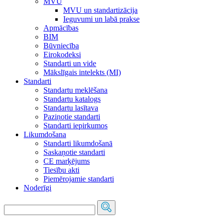
MVU
MVU un standartizācija
Ieguvumi un labā prakse
Apmācības
BIM
Būvniecība
Eirokodeksi
Standarti un vide
Mākslīgais intelekts (MI)
Standarti
Standartu meklēšana
Standartu katalogs
Standartu lasītava
Paziņotie standarti
Standarti iepirkumos
Likumdošana
Standarti likumdošanā
Saskaņotie standarti
CE marķējums
Tiesību akti
Piemērojamie standarti
Noderīgi