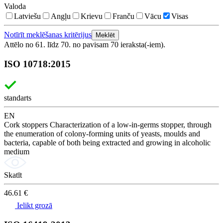
Valoda
Latviešu
Angļu
Krievu
Franču
Vācu
Visas
Notīrīt meklēšanas kritērijus
Meklēt
Attēlo no 61. līdz 70. no pavisam 70 ieraksta(-iem).
ISO 10718:2015
standarts
EN
Cork stoppers Characterization of a low-in-germs stopper, through
the enumeration of colony-forming units of yeasts, moulds and
bacteria, capable of both being extracted and growing in alcoholic
medium
Skatīt
46.61 €
Ielikt grozā