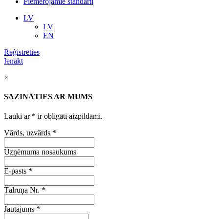
Piemērojamie standarti
LV
LV
EN
Reģistrēties
Ienākt
×
SAZINĀTIES AR MUMS
Lauki ar
*
ir obligāti aizpildāmi.
Vārds, uzvārds
*
Uzņēmuma nosaukums
E-pasts
*
Tālruņa Nr.
*
Jautājums
*