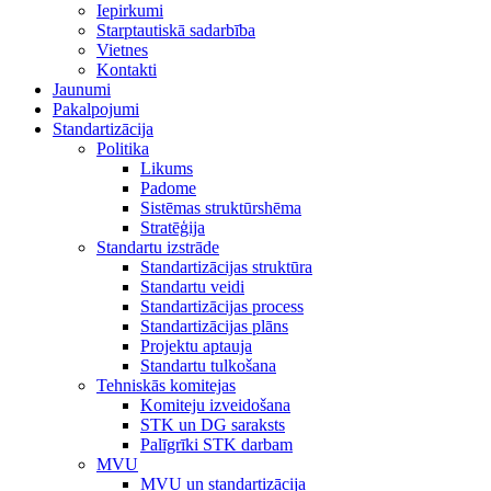
Iepirkumi
Starptautiskā sadarbība
Vietnes
Kontakti
Jaunumi
Pakalpojumi
Standartizācija
Politika
Likums
Padome
Sistēmas struktūrshēma
Stratēģija
Standartu izstrāde
Standartizācijas struktūra
Standartu veidi
Standartizācijas process
Standartizācijas plāns
Projektu aptauja
Standartu tulkošana
Tehniskās komitejas
Komiteju izveidošana
STK un DG saraksts
Palīgrīki STK darbam
MVU
MVU un standartizācija