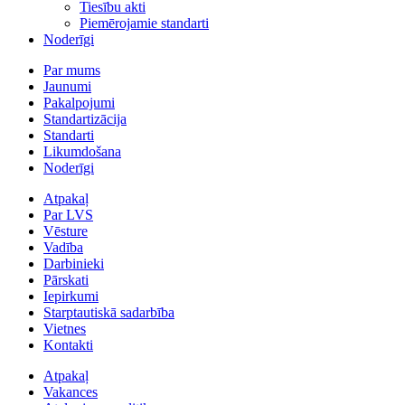
Tiesību akti
Piemērojamie standarti
Noderīgi
Par mums
Jaunumi
Pakalpojumi
Standartizācija
Standarti
Likumdošana
Noderīgi
Atpakaļ
Par LVS
Vēsture
Vadība
Darbinieki
Pārskati
Iepirkumi
Starptautiskā sadarbība
Vietnes
Kontakti
Atpakaļ
Vakances