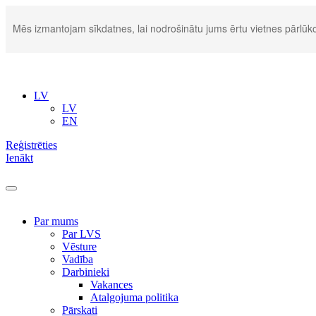
Mēs izmantojam sīkdatnes, lai nodrošinātu jums ērtu vietnes pārlūko
LV
LV
EN
Reģistrēties
Ienākt
Par mums
Par LVS
Vēsture
Vadība
Darbinieki
Vakances
Atalgojuma politika
Pārskati