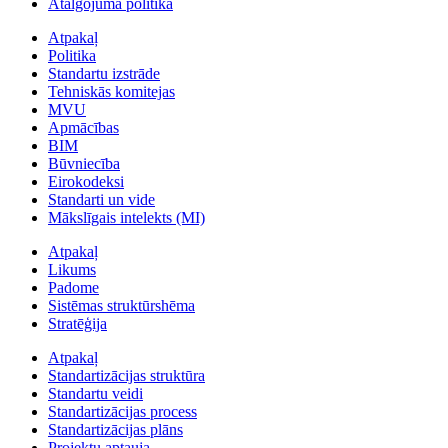
Atalgojuma politika
Atpakaļ
Politika
Standartu izstrāde
Tehniskās komitejas
MVU
Apmācības
BIM
Būvniecība
Eirokodeksi
Standarti un vide
Mākslīgais intelekts (MI)
Atpakaļ
Likums
Padome
Sistēmas struktūrshēma
Stratēģija
Atpakaļ
Standartizācijas struktūra
Standartu veidi
Standartizācijas process
Standartizācijas plāns
Projektu aptauja