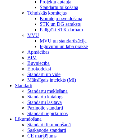
Projektu aptauja
Standartu tulkošana
Tehniskās komitejas
Komiteju izveidošana
STK un DG saraksts
Palīgrīki STK darbam
MVU
MVU un standartizācija
Ieguvumi un labā prakse
Apmācības
BIM
Būvniecība
Eirokodeksi
Standarti un vide
Mākslīgais intelekts (MI)
Standarti
Standartu meklēšana
Standartu katalogs
Standartu lasītava
Paziņotie standarti
Standarti iepirkumos
Likumdošana
Standarti likumdošanā
Saskaņotie standarti
CE marķējums