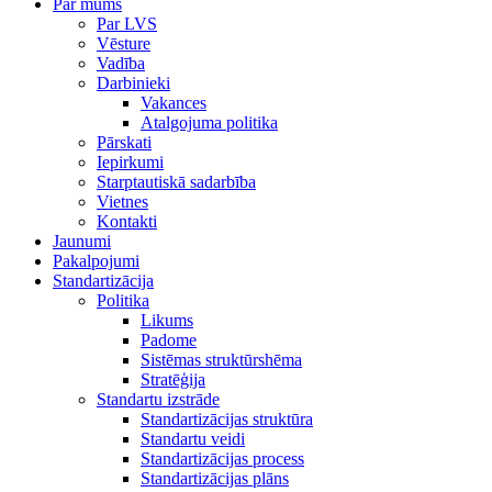
Par mums
Par LVS
Vēsture
Vadība
Darbinieki
Vakances
Atalgojuma politika
Pārskati
Iepirkumi
Starptautiskā sadarbība
Vietnes
Kontakti
Jaunumi
Pakalpojumi
Standartizācija
Politika
Likums
Padome
Sistēmas struktūrshēma
Stratēģija
Standartu izstrāde
Standartizācijas struktūra
Standartu veidi
Standartizācijas process
Standartizācijas plāns