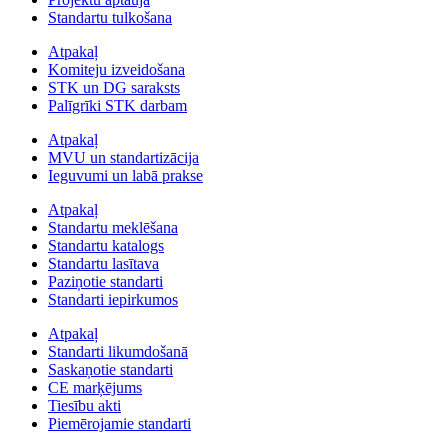
Standartu tulkošana
Atpakaļ
Komiteju izveidošana
STK un DG saraksts
Palīgrīki STK darbam
Atpakaļ
MVU un standartizācija
Ieguvumi un labā prakse
Atpakaļ
Standartu meklēšana
Standartu katalogs
Standartu lasītava
Paziņotie standarti
Standarti iepirkumos
Atpakaļ
Standarti likumdošanā
Saskaņotie standarti
CE marķējums
Tiesību akti
Piemērojamie standarti