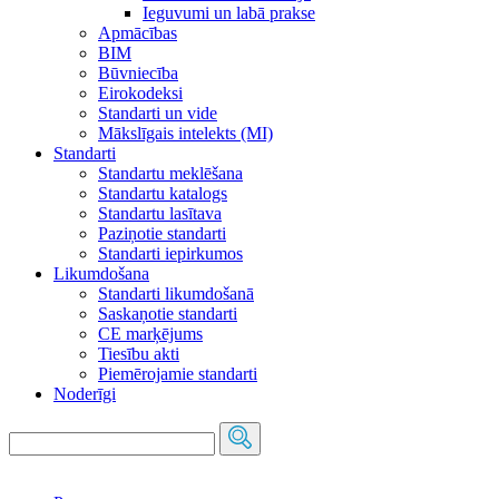
Ieguvumi un labā prakse
Apmācības
BIM
Būvniecība
Eirokodeksi
Standarti un vide
Mākslīgais intelekts (MI)
Standarti
Standartu meklēšana
Standartu katalogs
Standartu lasītava
Paziņotie standarti
Standarti iepirkumos
Likumdošana
Standarti likumdošanā
Saskaņotie standarti
CE marķējums
Tiesību akti
Piemērojamie standarti
Noderīgi