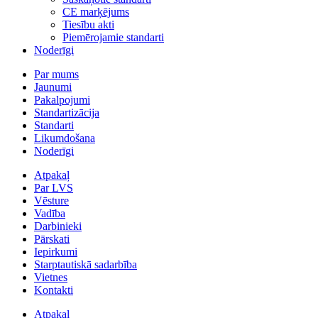
CE marķējums
Tiesību akti
Piemērojamie standarti
Noderīgi
Par mums
Jaunumi
Pakalpojumi
Standartizācija
Standarti
Likumdošana
Noderīgi
Atpakaļ
Par LVS
Vēsture
Vadība
Darbinieki
Pārskati
Iepirkumi
Starptautiskā sadarbība
Vietnes
Kontakti
Atpakaļ