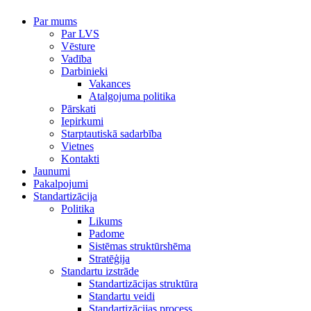
Par mums
Par LVS
Vēsture
Vadība
Darbinieki
Vakances
Atalgojuma politika
Pārskati
Iepirkumi
Starptautiskā sadarbība
Vietnes
Kontakti
Jaunumi
Pakalpojumi
Standartizācija
Politika
Likums
Padome
Sistēmas struktūrshēma
Stratēģija
Standartu izstrāde
Standartizācijas struktūra
Standartu veidi
Standartizācijas process