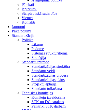
Atalgojuma politika
Pārskati
Iepirkumi
Starptautiskā sadarbība
Vietnes
Kontakti
Jaunumi
Pakalpojumi
Standartizācija
Politika
Likums
Padome
Sistēmas struktūrshēma
Stratēģija
Standartu izstrāde
Standartizācijas struktūra
Standartu veidi
Standartizācijas process
Standartizācijas plāns
Projektu aptauja
Standartu tulkošana
Tehniskās komitejas
Komiteju izveidošana
STK un DG saraksts
Palīgrīki STK darbam