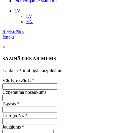
Piemērojamie standarti
LV
LV
EN
Reģistrēties
Ienākt
×
SAZINĀTIES AR MUMS
Lauki ar
*
ir obligāti aizpildāmi.
Vārds, uzvārds
*
Uzņēmuma nosaukums
E-pasts
*
Tālruņa Nr.
*
Jautājums
*