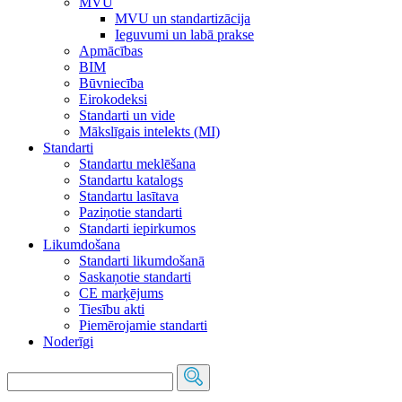
MVU
MVU un standartizācija
Ieguvumi un labā prakse
Apmācības
BIM
Būvniecība
Eirokodeksi
Standarti un vide
Mākslīgais intelekts (MI)
Standarti
Standartu meklēšana
Standartu katalogs
Standartu lasītava
Paziņotie standarti
Standarti iepirkumos
Likumdošana
Standarti likumdošanā
Saskaņotie standarti
CE marķējums
Tiesību akti
Piemērojamie standarti
Noderīgi