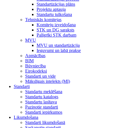
Standartizācijas plāns
Projektu aptauja
Standartu tulkošana
Tehniskās komitejas
Komiteju izveidošana
STK un DG saraksts
Palīgrīki STK darbam
MVU
MVU un standartizācija
Ieguvumi un labā prakse
Apmācības
BIM
Būvniecība
Eirokodeksi
Standarti un vide
Mākslīgais intelekts (MI)
Standarti
Standartu meklēšana
Standartu katalogs
Standartu lasītava
Paziņotie standarti
Standarti iepirkumos
Likumdošana
Standarti likumdošanā
Saskaņotie standarti