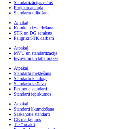
Standartizācijas plāns
Projektu aptauja
Standartu tulkošana
Atpakaļ
Komiteju izveidošana
STK un DG saraksts
Palīgrīki STK darbam
Atpakaļ
MVU un standartizācija
Ieguvumi un labā prakse
Atpakaļ
Standartu meklēšana
Standartu katalogs
Standartu lasītava
Paziņotie standarti
Standarti iepirkumos
Atpakaļ
Standarti likumdošanā
Saskaņotie standarti
CE marķējums
Tiesību akti