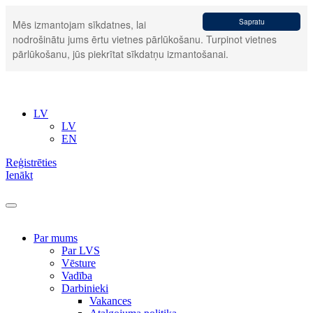
Sapratu
Mēs izmantojam sīkdatnes, lai
nodrošinātu jums ērtu vietnes pārlūkošanu. Turpinot vietnes
pārlūkošanu, jūs piekrītat sīkdatņu izmantošanai.
LV
LV
EN
Reģistrēties
Ienākt
Par mums
Par LVS
Vēsture
Vadība
Darbinieki
Vakances