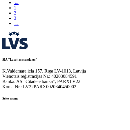
←
1
2
3
→
SIA "Latvijas standarts"
K.Valdemāra iela 157, Rīga LV-1013, Latvija
Vienotais reģistrācijas Nr.: 40203084591
Banka: AS "Citadele banka", PARXLV22
Konta Nr.: LV22PARX0020340450002
Seko mums