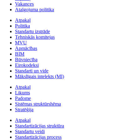
Vakances
Atalgojuma politika
Atpakaļ
Politika
Standartu izstrāde
Tehniskās komitejas
MVU
Apmācības
BIM
Būvniecība
Eirokodeksi
Standarti un vide
Mākslīgais intelekts (MI)
Atpakaļ
Likums
Padome
Sistēmas struktūrshēma
Stratēģija
Atpakaļ
Standartizācijas struktūra
Standartu veidi
Standartizācijas process