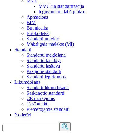
MVU
MVU un standartizācija
Ieguvumi un labā prakse
Apmācības
BIM
Būvniecība
Eirokodeksi
Standarti un vide
Mākslīgais intelekts (MI)
Standarti
Standartu meklēšana
Standartu katalogs
Standartu lasītava
Paziņotie standarti
Standarti iepirkumos
Likumdošana
Standarti likumdošanā
Saskaņotie standarti
CE marķējums
Tiesību akti
Piemērojamie standarti
Noderīgi