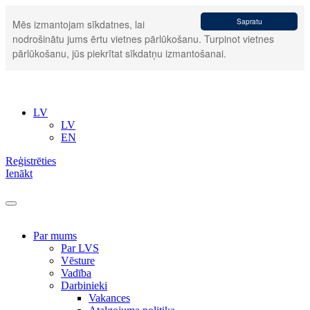
Sapratu
Mēs izmantojam sīkdatnes, lai
nodrošinātu jums ērtu vietnes pārlūkošanu. Turpinot vietnes
pārlūkošanu, jūs piekrītat sīkdatņu izmantošanai.
LV
LV
EN
Reģistrēties
Ienākt
Par mums
Par LVS
Vēsture
Vadība
Darbinieki
Vakances