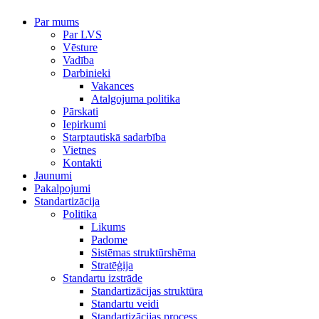
Par mums
Par LVS
Vēsture
Vadība
Darbinieki
Vakances
Atalgojuma politika
Pārskati
Iepirkumi
Starptautiskā sadarbība
Vietnes
Kontakti
Jaunumi
Pakalpojumi
Standartizācija
Politika
Likums
Padome
Sistēmas struktūrshēma
Stratēģija
Standartu izstrāde
Standartizācijas struktūra
Standartu veidi
Standartizācijas process