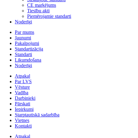
CE marķējums
Tiesību akti
Piemērojamie standarti
Noderīgi
Par mums
Jaunumi
Pakalpojumi
Standartizācija
Standarti
Likumdošana
Noderīgi
Atpakaļ
Par LVS
Vēsture
Vadība
Darbinieki
Pārskati
Iepirkumi
Starptautiskā sadarbība
Vietnes
Kontakti
Atpakaļ