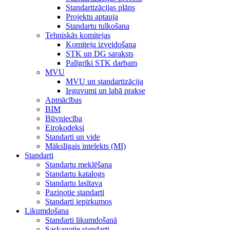
Standartizācijas plāns
Projektu aptauja
Standartu tulkošana
Tehniskās komitejas
Komiteju izveidošana
STK un DG saraksts
Palīgrīki STK darbam
MVU
MVU un standartizācija
Ieguvumi un labā prakse
Apmācības
BIM
Būvniecība
Eirokodeksi
Standarti un vide
Mākslīgais intelekts (MI)
Standarti
Standartu meklēšana
Standartu katalogs
Standartu lasītava
Paziņotie standarti
Standarti iepirkumos
Likumdošana
Standarti likumdošanā
Saskaņotie standarti