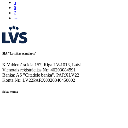
5
6
7
→
SIA "Latvijas standarts"
K.Valdemāra iela 157, Rīga LV-1013, Latvija
Vienotais reģistrācijas Nr.: 40203084591
Banka: AS "Citadele banka", PARXLV22
Konta Nr.: LV22PARX0020340450002
Seko mums