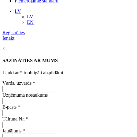
Piemērojamie standarti
LV
LV
EN
Reģistrēties
Ienākt
×
SAZINĀTIES AR MUMS
Lauki ar
*
ir obligāti aizpildāmi.
Vārds, uzvārds
*
Uzņēmuma nosaukums
E-pasts
*
Tālruņa Nr.
*
Jautājums
*