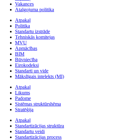
Vakances
Atalgojuma politika
Atpakaļ
Politika
Standartu izstrāde
Tehniskās komitejas
MVU
Apmācības
BIM
Būvniecība
Eirokodeksi
Standarti un vide
Mākslīgais intelekts (MI)
Atpakaļ
Likums
Padome
Sistēmas struktūrshēma
Stratēģija
Atpakaļ
Standartizācijas struktūra
Standartu veidi
Standartizācijas process