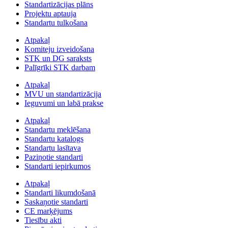
Standartizācijas plāns
Projektu aptauja
Standartu tulkošana
Atpakaļ
Komiteju izveidošana
STK un DG saraksts
Palīgrīki STK darbam
Atpakaļ
MVU un standartizācija
Ieguvumi un labā prakse
Atpakaļ
Standartu meklēšana
Standartu katalogs
Standartu lasītava
Paziņotie standarti
Standarti iepirkumos
Atpakaļ
Standarti likumdošanā
Saskaņotie standarti
CE marķējums
Tiesību akti