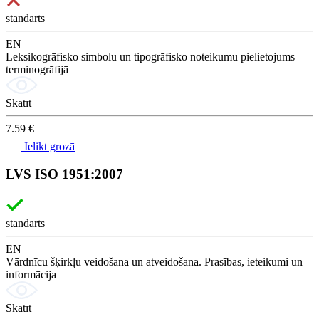
standarts
EN
Leksikogrāfisko simbolu un tipogrāfisko noteikumu pielietojums
terminogrāfijā
Skatīt
7.59 €
Ielikt grozā
LVS ISO 1951:2007
standarts
EN
Vārdnīcu šķirkļu veidošana un atveidošana. Prasības, ieteikumi un
informācija
Skatīt