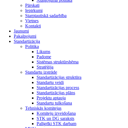
Atalgojuma politika
Pārskati
Iepirkumi
Starptautiskā sadarbība
Vietnes
Kontakti
Jaunumi
Pakalpojumi
Standartizācija
Politika
Likums
Padome
Sistēmas struktūrshēma
Stratēģija
Standartu izstrāde
Standartizācijas struktūra
Standartu veidi
Standartizācijas process
Standartizācijas plāns
Projektu aptauja
Standartu tulkošana
Tehniskās komitejas
Komiteju izveidošana
STK un DG saraksts
Palīgrīki STK darbam