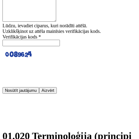
Lūdzu, ievadiet ciparus, kuri norādīti attēlā.
Uzklikšķinot uz attēla mainīsies verifikācijas kods.
Verifikācijas kods
*
Nosūtīt jautājumu
Aizvērt
01.020 Terminoloģija (principi