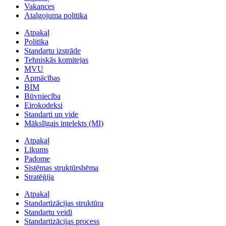
Vakances
Atalgojuma politika
Atpakaļ
Politika
Standartu izstrāde
Tehniskās komitejas
MVU
Apmācības
BIM
Būvniecība
Eirokodeksi
Standarti un vide
Mākslīgais intelekts (MI)
Atpakaļ
Likums
Padome
Sistēmas struktūrshēma
Stratēģija
Atpakaļ
Standartizācijas struktūra
Standartu veidi
Standartizācijas process