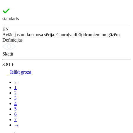
standarts
EN
Aviācijas un kosmosa sērija. Cauruļvadi šķidrumiem un gāzēm.
Definīcijas
Skatīt
8.81 €
Ielikt grozā
←
1
2
3
4
5
6
7
→