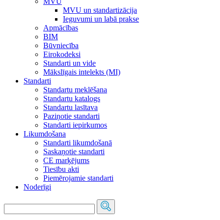
MVU
MVU un standartizācija
Ieguvumi un labā prakse
Apmācības
BIM
Būvniecība
Eirokodeksi
Standarti un vide
Mākslīgais intelekts (MI)
Standarti
Standartu meklēšana
Standartu katalogs
Standartu lasītava
Paziņotie standarti
Standarti iepirkumos
Likumdošana
Standarti likumdošanā
Saskaņotie standarti
CE marķējums
Tiesību akti
Piemērojamie standarti
Noderīgi