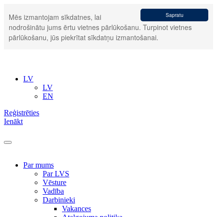
Sapratu
Mēs izmantojam sīkdatnes, lai
nodrošinātu jums ērtu vietnes pārlūkošanu. Turpinot vietnes
pārlūkošanu, jūs piekrītat sīkdatņu izmantošanai.
LV
LV
EN
Reģistrēties
Ienākt
Par mums
Par LVS
Vēsture
Vadība
Darbinieki
Vakances