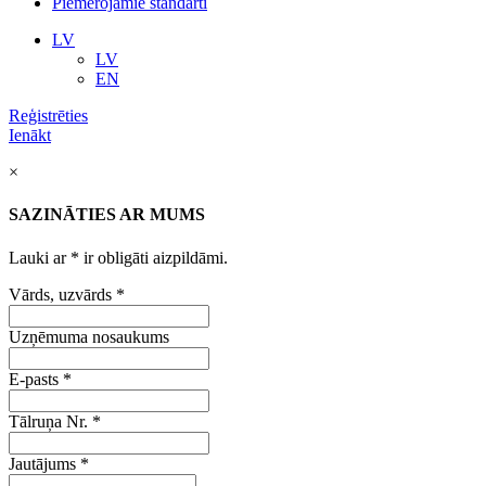
Piemērojamie standarti
LV
LV
EN
Reģistrēties
Ienākt
×
SAZINĀTIES AR MUMS
Lauki ar
*
ir obligāti aizpildāmi.
Vārds, uzvārds
*
Uzņēmuma nosaukums
E-pasts
*
Tālruņa Nr.
*
Jautājums
*