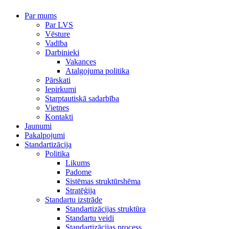
Par mums
Par LVS
Vēsture
Vadība
Darbinieki
Vakances
Atalgojuma politika
Pārskati
Iepirkumi
Starptautiskā sadarbība
Vietnes
Kontakti
Jaunumi
Pakalpojumi
Standartizācija
Politika
Likums
Padome
Sistēmas struktūrshēma
Stratēģija
Standartu izstrāde
Standartizācijas struktūra
Standartu veidi
Standartizācijas process