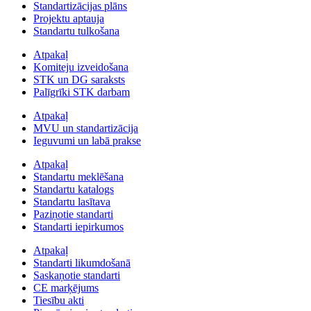
Standartizācijas plāns
Projektu aptauja
Standartu tulkošana
Atpakaļ
Komiteju izveidošana
STK un DG saraksts
Palīgrīki STK darbam
Atpakaļ
MVU un standartizācija
Ieguvumi un labā prakse
Atpakaļ
Standartu meklēšana
Standartu katalogs
Standartu lasītava
Paziņotie standarti
Standarti iepirkumos
Atpakaļ
Standarti likumdošanā
Saskaņotie standarti
CE marķējums
Tiesību akti