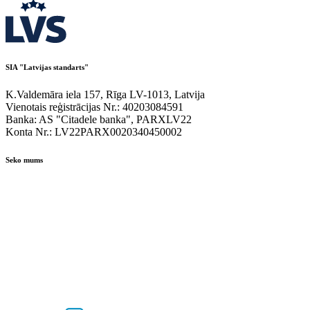
SIA "Latvijas standarts"
K.Valdemāra iela 157, Rīga LV-1013, Latvija
Vienotais reģistrācijas Nr.: 40203084591
Banka: AS "Citadele banka", PARXLV22
Konta Nr.: LV22PARX0020340450002
Seko mums