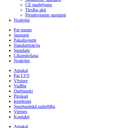
CE marķējums
Tiesību akti
Piemērojamie standarti
Noderīgi
Par mums
Jaunumi
Pakalpojumi
Standartizācija
Standarti
Likumdošana
Noderīgi
Atpakaļ
Par LVS
Vēsture
Vadība
Darbinieki
Pārskati
Iepirkumi
Starptautiskā sadarbība
Vietnes
Kontakti
Atpakaļ