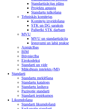
Standartizācijas plāns
Projektu aptauja
Standartu tulkošana
Tehniskās komitejas
Komiteju izveidošana
STK un DG saraksts
Palīgrīki STK darbam
MVU
MVU un standartizācija
Ieguvumi un labā prakse
Apmācības
BIM
Būvniecība
Eirokodeksi
Standarti un vide
Mākslīgais intelekts (MI)
Standarti
Standartu meklēšana
Standartu katalogs
Standartu lasītava
Paziņotie standarti
Standarti iepirkumos
Likumdošana
Standarti likumdošanā
Saskaņotie standarti