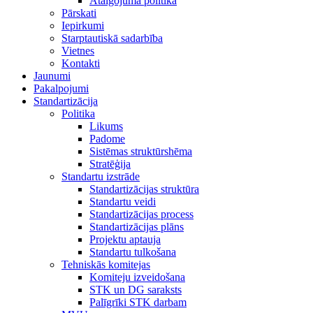
Atalgojuma politika
Pārskati
Iepirkumi
Starptautiskā sadarbība
Vietnes
Kontakti
Jaunumi
Pakalpojumi
Standartizācija
Politika
Likums
Padome
Sistēmas struktūrshēma
Stratēģija
Standartu izstrāde
Standartizācijas struktūra
Standartu veidi
Standartizācijas process
Standartizācijas plāns
Projektu aptauja
Standartu tulkošana
Tehniskās komitejas
Komiteju izveidošana
STK un DG saraksts
Palīgrīki STK darbam