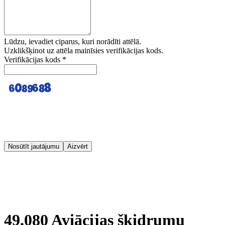
Lūdzu, ievadiet ciparus, kuri norādīti attēlā.
Uzklikšķinot uz attēla mainīsies verifikācijas kods.
Verifikācijas kods
*
Nosūtīt jautājumu
Aizvērt
49.080 Aviācijas šķidrumu