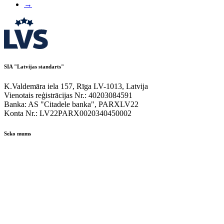
→
SIA "Latvijas standarts"
K.Valdemāra iela 157, Rīga LV-1013, Latvija
Vienotais reģistrācijas Nr.: 40203084591
Banka: AS "Citadele banka", PARXLV22
Konta Nr.: LV22PARX0020340450002
Seko mums