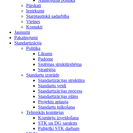
Atalgojuma politika
Pārskati
Iepirkumi
Starptautiskā sadarbība
Vietnes
Kontakti
Jaunumi
Pakalpojumi
Standartizācija
Politika
Likums
Padome
Sistēmas struktūrshēma
Stratēģija
Standartu izstrāde
Standartizācijas struktūra
Standartu veidi
Standartizācijas process
Standartizācijas plāns
Projektu aptauja
Standartu tulkošana
Tehniskās komitejas
Komiteju izveidošana
STK un DG saraksts
Palīgrīki STK darbam