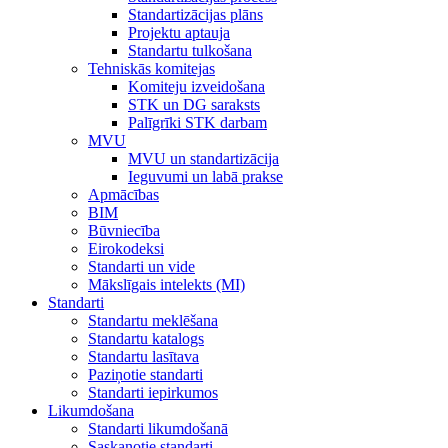
Standartizācijas plāns
Projektu aptauja
Standartu tulkošana
Tehniskās komitejas
Komiteju izveidošana
STK un DG saraksts
Palīgrīki STK darbam
MVU
MVU un standartizācija
Ieguvumi un labā prakse
Apmācības
BIM
Būvniecība
Eirokodeksi
Standarti un vide
Mākslīgais intelekts (MI)
Standarti
Standartu meklēšana
Standartu katalogs
Standartu lasītava
Paziņotie standarti
Standarti iepirkumos
Likumdošana
Standarti likumdošanā
Saskaņotie standarti