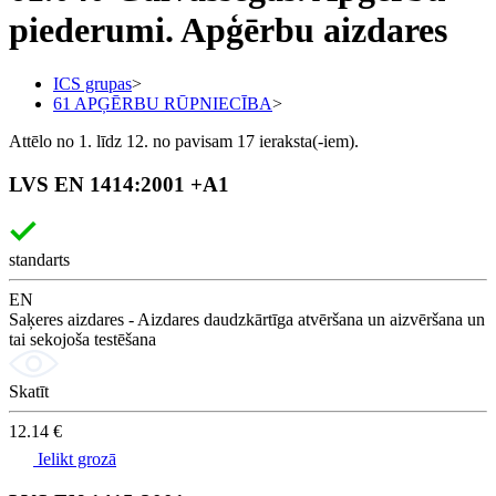
piederumi. Apģērbu aizdares
ICS grupas
>
61 APĢĒRBU RŪPNIECĪBA
>
Attēlo no 1. līdz 12. no pavisam 17 ieraksta(-iem).
LVS EN 1414:2001 +A1
standarts
EN
Saķeres aizdares - Aizdares daudzkārtīga atvēršana un aizvēršana un
tai sekojoša testēšana
Skatīt
12.14 €
Ielikt grozā