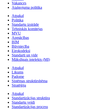
Vakances
Atalgojuma politika
Atpakaļ
Politika
Standartu izstrāde
Tehniskās komitejas
MVU
Apmācības
BIM
Būvniecība
Eirokodeksi
Standarti un vide
Mākslīgais intelekts (MI)
Atpakaļ
Likums
Padome
Sistēmas struktūrshēma
Stratēģija
Atpakaļ
Standartizācijas struktūra
Standartu veidi
Standartizācijas process