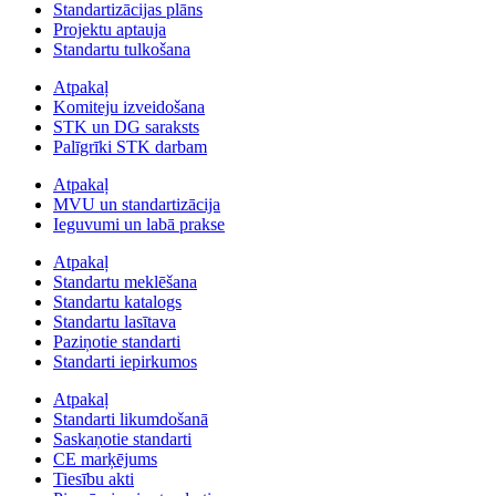
Standartizācijas plāns
Projektu aptauja
Standartu tulkošana
Atpakaļ
Komiteju izveidošana
STK un DG saraksts
Palīgrīki STK darbam
Atpakaļ
MVU un standartizācija
Ieguvumi un labā prakse
Atpakaļ
Standartu meklēšana
Standartu katalogs
Standartu lasītava
Paziņotie standarti
Standarti iepirkumos
Atpakaļ
Standarti likumdošanā
Saskaņotie standarti
CE marķējums
Tiesību akti