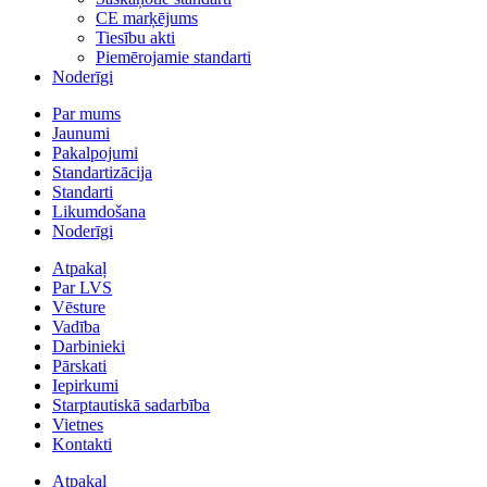
CE marķējums
Tiesību akti
Piemērojamie standarti
Noderīgi
Par mums
Jaunumi
Pakalpojumi
Standartizācija
Standarti
Likumdošana
Noderīgi
Atpakaļ
Par LVS
Vēsture
Vadība
Darbinieki
Pārskati
Iepirkumi
Starptautiskā sadarbība
Vietnes
Kontakti
Atpakaļ