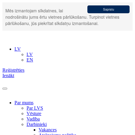
Sapratu
Mēs izmantojam sīkdatnes, lai
nodrošinātu jums ērtu vietnes pārlūkošanu. Turpinot vietnes
pārlūkošanu, jūs piekrītat sīkdatņu izmantošanai.
LV
LV
EN
Reģistrēties
Ienākt
Par mums
Par LVS
Vēsture
Vadība
Darbinieki
Vakances