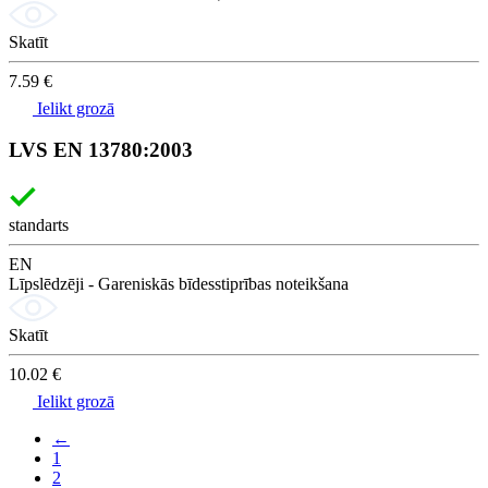
Skatīt
7.59 €
Ielikt grozā
LVS EN 13780:2003
standarts
EN
Līpslēdzēji - Gareniskās bīdesstiprības noteikšana
Skatīt
10.02 €
Ielikt grozā
←
1
2