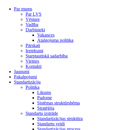
Par mums
Par LVS
Vēsture
Vadība
Darbinieki
Vakances
Atalgojuma politika
Pārskati
Iepirkumi
Starptautiskā sadarbība
Vietnes
Kontakti
Jaunumi
Pakalpojumi
Standartizācija
Politika
Likums
Padome
Sistēmas struktūrshēma
Stratēģija
Standartu izstrāde
Standartizācijas struktūra
Standartu veidi
Standartizācijas process