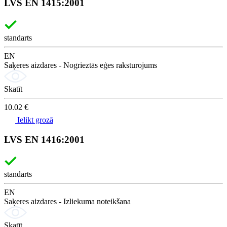
LVS EN 1415:2001
standarts
EN
Saķeres aizdares - Nogrieztās eģes raksturojums
Skatīt
10.02 €
Ielikt grozā
LVS EN 1416:2001
standarts
EN
Saķeres aizdares - Izliekuma noteikšana
Skatīt