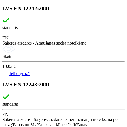
LVS EN 12242:2001
standarts
EN
Saķeres aizdares - Atraušanas spēka noteikšana
Skatīt
10.02 €
Ielikt grozā
LVS EN 12243:2001
standarts
EN
Saķeres aizdare - Saķeres aizdares izmēru izmaiņu noteikšana pēc
mazgāšanas un žāvēšanas vai ķīmiskās tīrīšanas