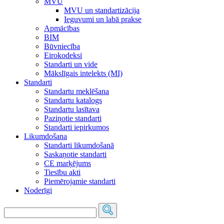
MVU
MVU un standartizācija
Ieguvumi un labā prakse
Apmācības
BIM
Būvniecība
Eirokodeksi
Standarti un vide
Mākslīgais intelekts (MI)
Standarti
Standartu meklēšana
Standartu katalogs
Standartu lasītava
Paziņotie standarti
Standarti iepirkumos
Likumdošana
Standarti likumdošanā
Saskaņotie standarti
CE marķējums
Tiesību akti
Piemērojamie standarti
Noderīgi