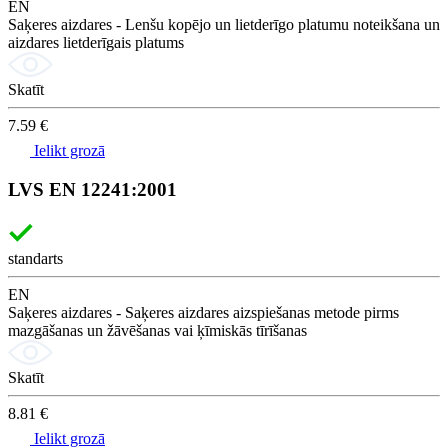
EN
Saķeres aizdares - Lenšu kopējo un lietderīgo platumu noteikšana un
aizdares lietderīgais platums
Skatīt
7.59 €
Ielikt grozā
LVS EN 12241:2001
standarts
EN
Saķeres aizdares - Saķeres aizdares aizspiešanas metode pirms
mazgāšanas un žāvēšanas vai ķīmiskās tīrīšanas
Skatīt
8.81 €
Ielikt grozā