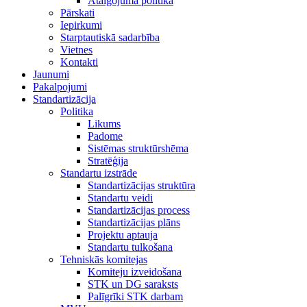
Atalgojuma politika
Pārskati
Iepirkumi
Starptautiskā sadarbība
Vietnes
Kontakti
Jaunumi
Pakalpojumi
Standartizācija
Politika
Likums
Padome
Sistēmas struktūrshēma
Stratēģija
Standartu izstrāde
Standartizācijas struktūra
Standartu veidi
Standartizācijas process
Standartizācijas plāns
Projektu aptauja
Standartu tulkošana
Tehniskās komitejas
Komiteju izveidošana
STK un DG saraksts
Palīgrīki STK darbam