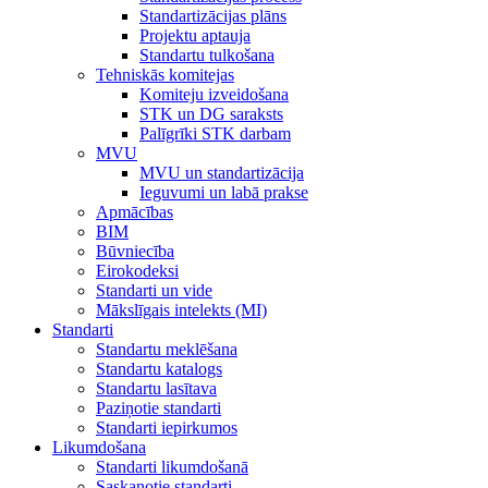
Standartizācijas plāns
Projektu aptauja
Standartu tulkošana
Tehniskās komitejas
Komiteju izveidošana
STK un DG saraksts
Palīgrīki STK darbam
MVU
MVU un standartizācija
Ieguvumi un labā prakse
Apmācības
BIM
Būvniecība
Eirokodeksi
Standarti un vide
Mākslīgais intelekts (MI)
Standarti
Standartu meklēšana
Standartu katalogs
Standartu lasītava
Paziņotie standarti
Standarti iepirkumos
Likumdošana
Standarti likumdošanā
Saskaņotie standarti