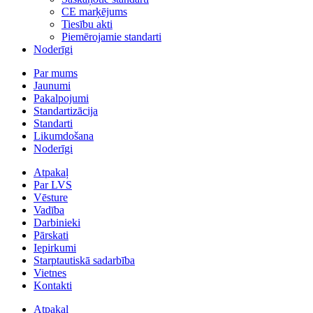
CE marķējums
Tiesību akti
Piemērojamie standarti
Noderīgi
Par mums
Jaunumi
Pakalpojumi
Standartizācija
Standarti
Likumdošana
Noderīgi
Atpakaļ
Par LVS
Vēsture
Vadība
Darbinieki
Pārskati
Iepirkumi
Starptautiskā sadarbība
Vietnes
Kontakti
Atpakaļ