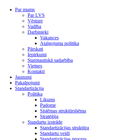
Par mums
Par LVS
Vēsture
Vadība
Darbinieki
Vakances
Atalgojuma politika
Pārskati
Iepirkumi
Starptautiskā sadarbība
Vietnes
Kontakti
Jaunumi
Pakalpojumi
Standartizācija
Politika
Likums
Padome
Sistēmas struktūrshēma
Stratēģija
Standartu izstrāde
Standartizācijas struktūra
Standartu veidi
Standartizācijas process