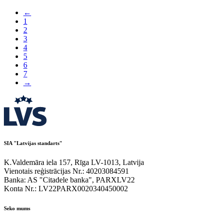
←
1
2
3
4
5
6
7
→
SIA "Latvijas standarts"
K.Valdemāra iela 157, Rīga LV-1013, Latvija
Vienotais reģistrācijas Nr.: 40203084591
Banka: AS "Citadele banka", PARXLV22
Konta Nr.: LV22PARX0020340450002
Seko mums