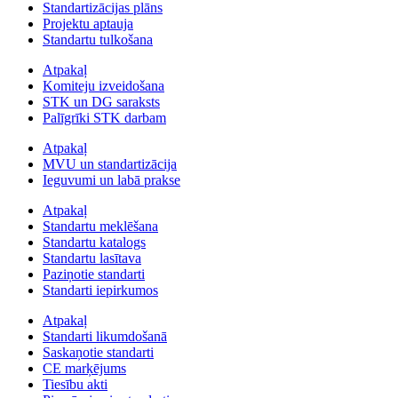
Standartizācijas plāns
Projektu aptauja
Standartu tulkošana
Atpakaļ
Komiteju izveidošana
STK un DG saraksts
Palīgrīki STK darbam
Atpakaļ
MVU un standartizācija
Ieguvumi un labā prakse
Atpakaļ
Standartu meklēšana
Standartu katalogs
Standartu lasītava
Paziņotie standarti
Standarti iepirkumos
Atpakaļ
Standarti likumdošanā
Saskaņotie standarti
CE marķējums
Tiesību akti