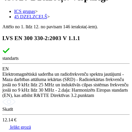
ICS grupas
>
45 DZELZCEĻŠ
>
Attēlo no 1. līdz 12. no pavisam 146 ieraksta(-iem).
LVS EN 300 330-2:2003 V 1.1.1
standarts
EN
Elektromagnētiskā saderība un radiofrekvenču spektra jautājumi -
Maza darbības attāluma iekārtas (SRD) - Radioiekārtas frekvenču
joslā no 9 kHz līdz 25 MHz un induktīvās cilpas sistēmas frekvenču
joslā no 9 kHz līdz 30 MHz - 2.daļa: Harmonizēts Eiropas standarts
(EN), kas atbilst R&TTE Direktīvas 3.2.punktam
Skatīt
12.14 €
Ielikt grozā