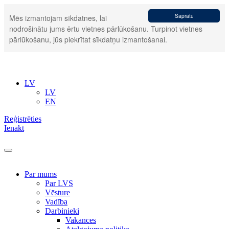
Sapratu
Mēs izmantojam sīkdatnes, lai
nodrošinātu jums ērtu vietnes pārlūkošanu. Turpinot vietnes
pārlūkošanu, jūs piekrītat sīkdatņu izmantošanai.
LV
LV
EN
Reģistrēties
Ienākt
Par mums
Par LVS
Vēsture
Vadība
Darbinieki
Vakances