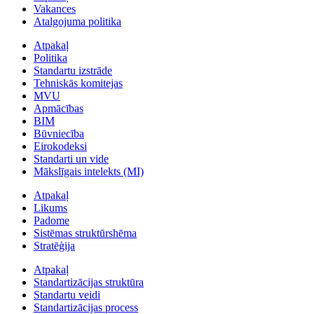
Vakances
Atalgojuma politika
Atpakaļ
Politika
Standartu izstrāde
Tehniskās komitejas
MVU
Apmācības
BIM
Būvniecība
Eirokodeksi
Standarti un vide
Mākslīgais intelekts (MI)
Atpakaļ
Likums
Padome
Sistēmas struktūrshēma
Stratēģija
Atpakaļ
Standartizācijas struktūra
Standartu veidi
Standartizācijas process