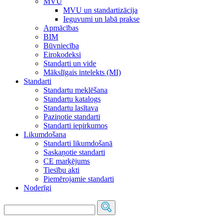
MVU
MVU un standartizācija
Ieguvumi un labā prakse
Apmācības
BIM
Būvniecība
Eirokodeksi
Standarti un vide
Mākslīgais intelekts (MI)
Standarti
Standartu meklēšana
Standartu katalogs
Standartu lasītava
Paziņotie standarti
Standarti iepirkumos
Likumdošana
Standarti likumdošanā
Saskaņotie standarti
CE marķējums
Tiesību akti
Piemērojamie standarti
Noderīgi