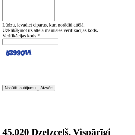
Lūdzu, ievadiet ciparus, kuri norādīti attēlā.
Uzklikšķinot uz attēla mainīsies verifikācijas kods.
Verifikācijas kods
*
Nosūtīt jautājumu
Aizvērt
45.020 Dzelzceļš. Vispārīgi