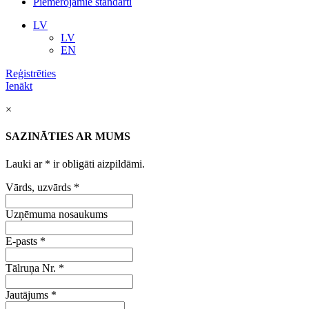
Piemērojamie standarti
LV
LV
EN
Reģistrēties
Ienākt
×
SAZINĀTIES AR MUMS
Lauki ar
*
ir obligāti aizpildāmi.
Vārds, uzvārds
*
Uzņēmuma nosaukums
E-pasts
*
Tālruņa Nr.
*
Jautājums
*