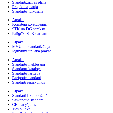
Standartizācijas plāns
Projektu aptauja
Standartu tulkošana
Atpakaļ
Komiteju izveidošana
STK un DG saraksts
Palīgrīki STK darbam
Atpakaļ
MVU un standartizācija
Ieguvumi un labā prakse
Atpakaļ
Standartu meklēšana
Standartu katalogs
Standartu lasītava
Paziņotie standarti
Standarti iepirkumos
Atpakaļ
Standarti likumdošanā
Saskaņotie standarti
CE marķējums
Tiesību akti