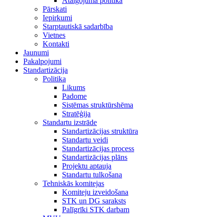
Atalgojuma politika
Pārskati
Iepirkumi
Starptautiskā sadarbība
Vietnes
Kontakti
Jaunumi
Pakalpojumi
Standartizācija
Politika
Likums
Padome
Sistēmas struktūrshēma
Stratēģija
Standartu izstrāde
Standartizācijas struktūra
Standartu veidi
Standartizācijas process
Standartizācijas plāns
Projektu aptauja
Standartu tulkošana
Tehniskās komitejas
Komiteju izveidošana
STK un DG saraksts
Palīgrīki STK darbam