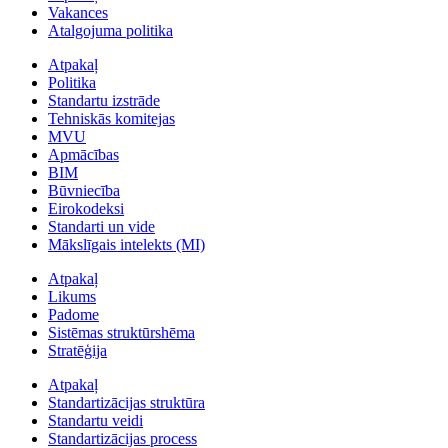
Vakances
Atalgojuma politika
Atpakaļ
Politika
Standartu izstrāde
Tehniskās komitejas
MVU
Apmācības
BIM
Būvniecība
Eirokodeksi
Standarti un vide
Mākslīgais intelekts (MI)
Atpakaļ
Likums
Padome
Sistēmas struktūrshēma
Stratēģija
Atpakaļ
Standartizācijas struktūra
Standartu veidi
Standartizācijas process