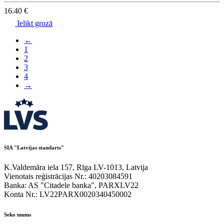
16.40 €
Ielikt grozā
←
1
2
3
4
→
SIA "Latvijas standarts"
K.Valdemāra iela 157, Rīga LV-1013, Latvija
Vienotais reģistrācijas Nr.: 40203084591
Banka: AS "Citadele banka", PARXLV22
Konta Nr.: LV22PARX0020340450002
Seko mums