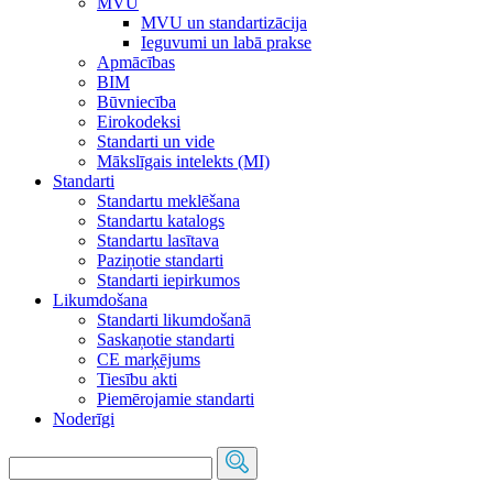
MVU
MVU un standartizācija
Ieguvumi un labā prakse
Apmācības
BIM
Būvniecība
Eirokodeksi
Standarti un vide
Mākslīgais intelekts (MI)
Standarti
Standartu meklēšana
Standartu katalogs
Standartu lasītava
Paziņotie standarti
Standarti iepirkumos
Likumdošana
Standarti likumdošanā
Saskaņotie standarti
CE marķējums
Tiesību akti
Piemērojamie standarti
Noderīgi