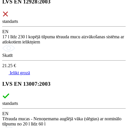
LVS EN 12928:2003
standarts
EN
17 l līdz 230 l kopējā tilpuma tērauda mucu aizvākošanas sistēma ar
atlokotiem ieliktņiem
Skatīt
21.25 €
Ielikt grozā
LVS EN 13007:2003
standarts
EN
Tērauda mucas - Nenoņemama augšējā vāka (slēgtas) ar nominālo
tilpumu no 20 l līdz 60 l