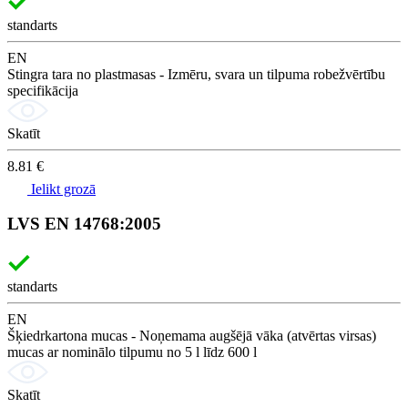
standarts
EN
Stingra tara no plastmasas - Izmēru, svara un tilpuma robežvērtību
specifikācija
Skatīt
8.81 €
Ielikt grozā
LVS EN 14768:2005
standarts
EN
Šķiedrkartona mucas - Noņemama augšējā vāka (atvērtas virsas)
mucas ar nominālo tilpumu no 5 l līdz 600 l
Skatīt