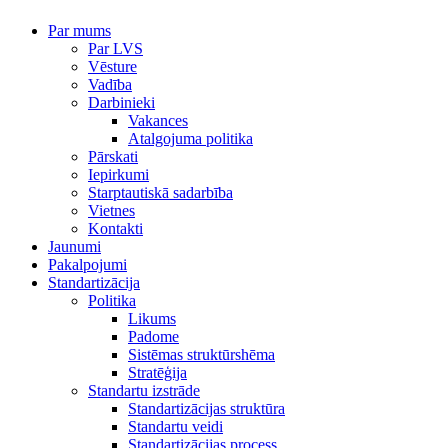
Par mums
Par LVS
Vēsture
Vadība
Darbinieki
Vakances
Atalgojuma politika
Pārskati
Iepirkumi
Starptautiskā sadarbība
Vietnes
Kontakti
Jaunumi
Pakalpojumi
Standartizācija
Politika
Likums
Padome
Sistēmas struktūrshēma
Stratēģija
Standartu izstrāde
Standartizācijas struktūra
Standartu veidi
Standartizācijas process