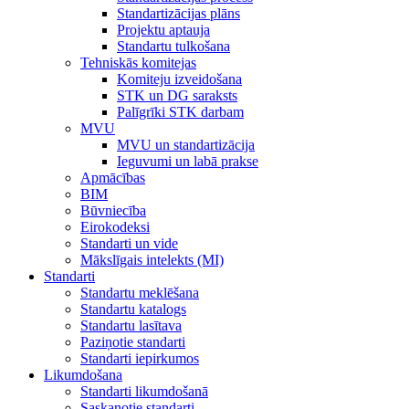
Standartizācijas plāns
Projektu aptauja
Standartu tulkošana
Tehniskās komitejas
Komiteju izveidošana
STK un DG saraksts
Palīgrīki STK darbam
MVU
MVU un standartizācija
Ieguvumi un labā prakse
Apmācības
BIM
Būvniecība
Eirokodeksi
Standarti un vide
Mākslīgais intelekts (MI)
Standarti
Standartu meklēšana
Standartu katalogs
Standartu lasītava
Paziņotie standarti
Standarti iepirkumos
Likumdošana
Standarti likumdošanā
Saskaņotie standarti