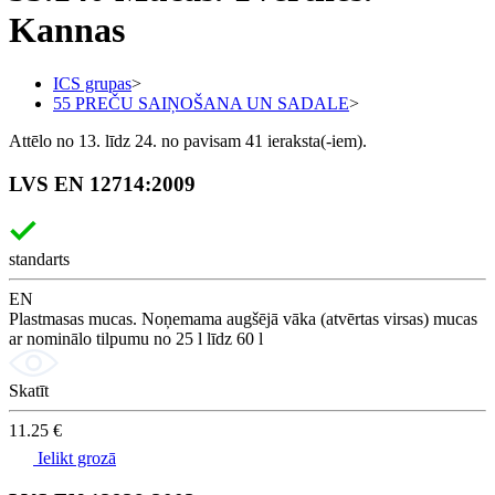
Kannas
ICS grupas
>
55 PREČU SAIŅOŠANA UN SADALE
>
Attēlo no 13. līdz 24. no pavisam 41 ieraksta(-iem).
LVS EN 12714:2009
standarts
EN
Plastmasas mucas. Noņemama augšējā vāka (atvērtas virsas) mucas
ar nominālo tilpumu no 25 l līdz 60 l
Skatīt
11.25 €
Ielikt grozā