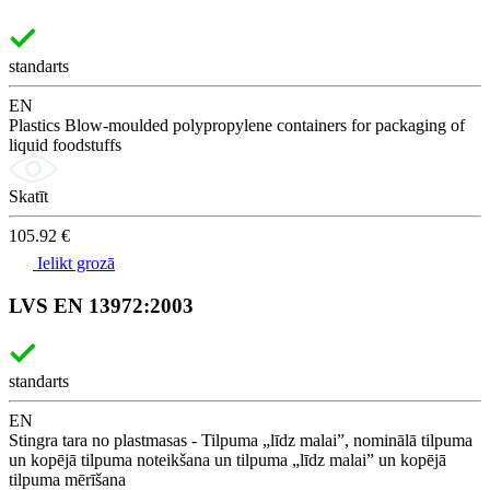
standarts
EN
Plastics Blow-moulded polypropylene containers for packaging of
liquid foodstuffs
Skatīt
105.92 €
Ielikt grozā
LVS EN 13972:2003
standarts
EN
Stingra tara no plastmasas - Tilpuma „līdz malai”, nominālā tilpuma
un kopējā tilpuma noteikšana un tilpuma „līdz malai” un kopējā
tilpuma mērīšana