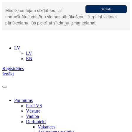
Sapratu
Mēs izmantojam sīkdatnes, lai
nodrošinātu jums ērtu vietnes pārlūkošanu. Turpinot vietnes
pārlūkošanu, jūs piekrītat sīkdatņu izmantošanai.
LV
LV
EN
Reģistrēties
Ienākt
Par mums
Par LVS
Vēsture
Vadība
Darbinieki
Vakances