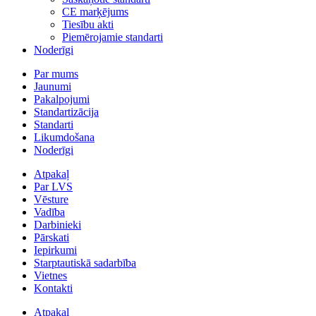
CE marķējums
Tiesību akti
Piemērojamie standarti
Noderīgi
Par mums
Jaunumi
Pakalpojumi
Standartizācija
Standarti
Likumdošana
Noderīgi
Atpakaļ
Par LVS
Vēsture
Vadība
Darbinieki
Pārskati
Iepirkumi
Starptautiskā sadarbība
Vietnes
Kontakti
Atpakaļ