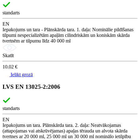
standarts
EN
Iepakojums un tara - Plānskārda tara. 1. daļa: Nominālie pildīšanas
tilpumi nespecializētām apaļām cilindriskām un koniskām skārda
tvertnēm ar tilpumu līdz 40 000 ml
Skatīt
10.02 €
Ielikt grozā
LVS EN 13025-2:2006
standarts
EN
Iepakojums un tara. Plānskārda tara. 2. daļa: Neatvākojamas
(attapojamas vai atskrūvējamas) apaļas tērauda un alvota skārda
tvertnes ar 20 000 ml, 25 000 ml un 30 000 ml nominālo ietilpību