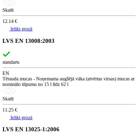
Skatīt
12.14 €
Ielikt grozā
LVS EN 13008:2003
standarts
EN
Tērauda mucas - Noņemama augšējā vāka (atvērtas virsas) mucas ar
nominālo tilpumu no 15 l līdz 62 l
Skatīt
11.25 €
Ielikt grozā
LVS EN 13025-1:2006