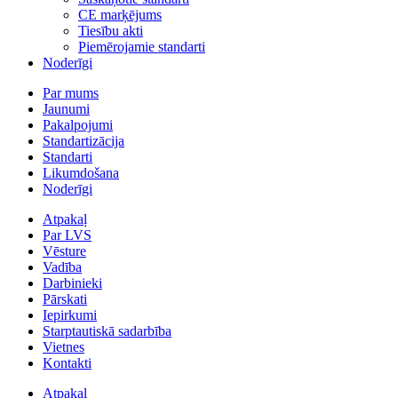
CE marķējums
Tiesību akti
Piemērojamie standarti
Noderīgi
Par mums
Jaunumi
Pakalpojumi
Standartizācija
Standarti
Likumdošana
Noderīgi
Atpakaļ
Par LVS
Vēsture
Vadība
Darbinieki
Pārskati
Iepirkumi
Starptautiskā sadarbība
Vietnes
Kontakti
Atpakaļ