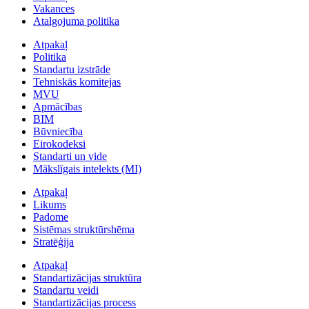
Vakances
Atalgojuma politika
Atpakaļ
Politika
Standartu izstrāde
Tehniskās komitejas
MVU
Apmācības
BIM
Būvniecība
Eirokodeksi
Standarti un vide
Mākslīgais intelekts (MI)
Atpakaļ
Likums
Padome
Sistēmas struktūrshēma
Stratēģija
Atpakaļ
Standartizācijas struktūra
Standartu veidi
Standartizācijas process