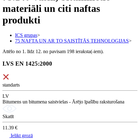
materiāli un citi naftas
produkti
ICS grupas
>
75 NAFTA UN AR TO SAISTĪTĀS TEHNOLOĢIJAS
>
Attēlo no 1. līdz 12. no pavisam 198 ieraksta(-iem).
LVS EN 1425:2000
standarts
LV
Bitumens un bitumena saistvielas - Ārējo īpašību raksturošana
Skatīt
11.39 €
Ielikt grozā