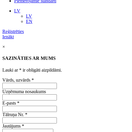
Piemērojamie standarti
LV
LV
EN
Reģistrēties
Ienākt
×
SAZINĀTIES AR MUMS
Lauki ar
*
ir obligāti aizpildāmi.
Vārds, uzvārds
*
Uzņēmuma nosaukums
E-pasts
*
Tālruņa Nr.
*
Jautājums
*