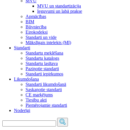
MVU
MVU un standartizācija
Ieguvumi un labā prakse
Apmācības
BIM
Būvniecība
Eirokodeksi
Standarti un vide
Mākslīgais intelekts (MI)
Standarti
Standartu meklēšana
Standartu katalogs
Standartu lasītava
Paziņotie standarti
Standarti iepirkumos
Likumdošana
Standarti likumdošanā
Saskaņotie standarti
CE marķējums
Tiesību akti
Piemērojamie standarti
Noderīgi