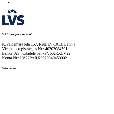
→
SIA "Latvijas standarts"
K.Valdemāra iela 157, Rīga LV-1013, Latvija
Vienotais reģistrācijas Nr.: 40203084591
Banka: AS "Citadele banka", PARXLV22
Konta Nr.: LV22PARX0020340450002
Seko mums