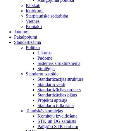
Atalgojuma politika
Pārskati
Iepirkumi
Starptautiskā sadarbība
Vietnes
Kontakti
Jaunumi
Pakalpojumi
Standartizācija
Politika
Likums
Padome
Sistēmas struktūrshēma
Stratēģija
Standartu izstrāde
Standartizācijas struktūra
Standartu veidi
Standartizācijas process
Standartizācijas plāns
Projektu aptauja
Standartu tulkošana
Tehniskās komitejas
Komiteju izveidošana
STK un DG saraksts
Palīgrīki STK darbam