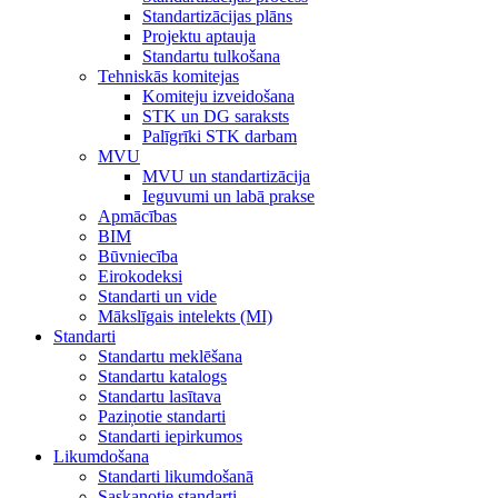
Standartizācijas plāns
Projektu aptauja
Standartu tulkošana
Tehniskās komitejas
Komiteju izveidošana
STK un DG saraksts
Palīgrīki STK darbam
MVU
MVU un standartizācija
Ieguvumi un labā prakse
Apmācības
BIM
Būvniecība
Eirokodeksi
Standarti un vide
Mākslīgais intelekts (MI)
Standarti
Standartu meklēšana
Standartu katalogs
Standartu lasītava
Paziņotie standarti
Standarti iepirkumos
Likumdošana
Standarti likumdošanā
Saskaņotie standarti