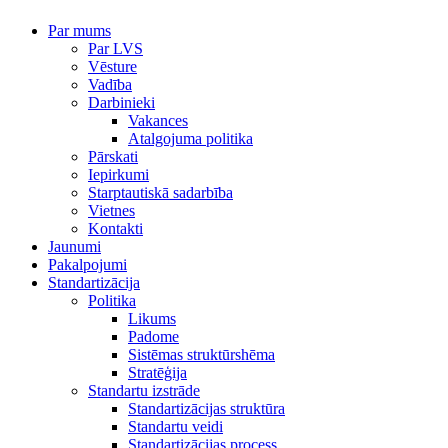
Par mums
Par LVS
Vēsture
Vadība
Darbinieki
Vakances
Atalgojuma politika
Pārskati
Iepirkumi
Starptautiskā sadarbība
Vietnes
Kontakti
Jaunumi
Pakalpojumi
Standartizācija
Politika
Likums
Padome
Sistēmas struktūrshēma
Stratēģija
Standartu izstrāde
Standartizācijas struktūra
Standartu veidi
Standartizācijas process