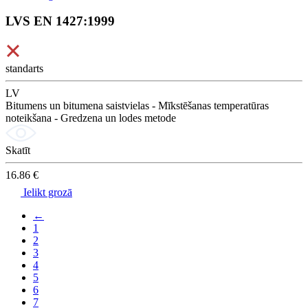
LVS EN 1427:1999
standarts
LV
Bitumens un bitumena saistvielas - Mīkstēšanas temperatūras
noteikšana - Gredzena un lodes metode
Skatīt
16.86 €
Ielikt grozā
←
1
2
3
4
5
6
7