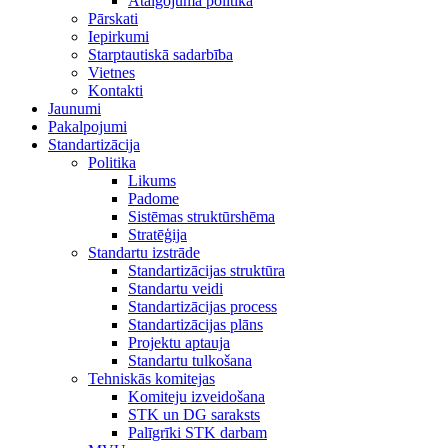
Atalgojuma politika
Pārskati
Iepirkumi
Starptautiskā sadarbība
Vietnes
Kontakti
Jaunumi
Pakalpojumi
Standartizācija
Politika
Likums
Padome
Sistēmas struktūrshēma
Stratēģija
Standartu izstrāde
Standartizācijas struktūra
Standartu veidi
Standartizācijas process
Standartizācijas plāns
Projektu aptauja
Standartu tulkošana
Tehniskās komitejas
Komiteju izveidošana
STK un DG saraksts
Palīgrīki STK darbam