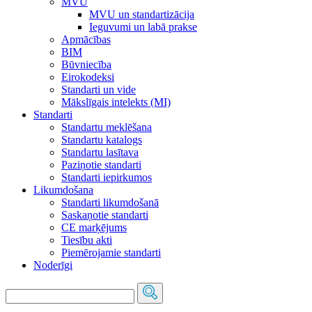
MVU
MVU un standartizācija
Ieguvumi un labā prakse
Apmācības
BIM
Būvniecība
Eirokodeksi
Standarti un vide
Mākslīgais intelekts (MI)
Standarti
Standartu meklēšana
Standartu katalogs
Standartu lasītava
Paziņotie standarti
Standarti iepirkumos
Likumdošana
Standarti likumdošanā
Saskaņotie standarti
CE marķējums
Tiesību akti
Piemērojamie standarti
Noderīgi