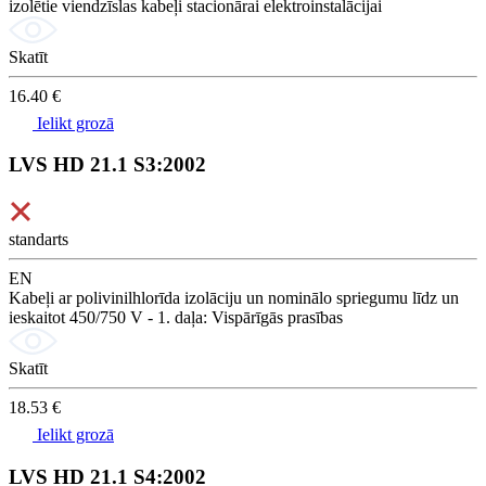
izolētie viendzīslas kabeļi stacionārai elektroinstalācijai
Skatīt
16.40 €
Ielikt grozā
LVS HD 21.1 S3:2002
standarts
EN
Kabeļi ar polivinilhlorīda izolāciju un nominālo spriegumu līdz un
ieskaitot 450/750 V - 1. daļa: Vispārīgās prasības
Skatīt
18.53 €
Ielikt grozā
LVS HD 21.1 S4:2002