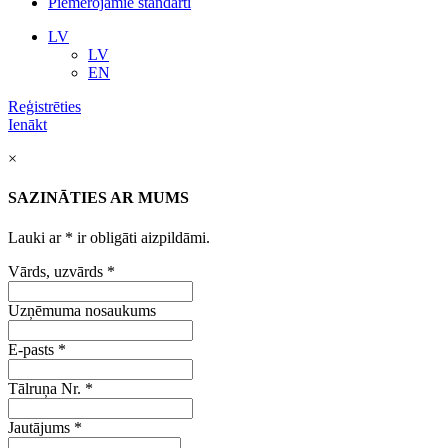
Piemērojamie standarti
LV
LV
EN
Reģistrēties
Ienākt
×
SAZINĀTIES AR MUMS
Lauki ar
*
ir obligāti aizpildāmi.
Vārds, uzvārds
*
Uzņēmuma nosaukums
E-pasts
*
Tālruņa Nr.
*
Jautājums
*