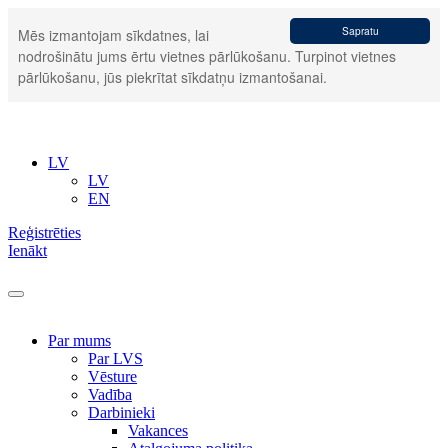
Sapratu
Mēs izmantojam sīkdatnes, lai
nodrošinātu jums ērtu vietnes pārlūkošanu. Turpinot vietnes
pārlūkošanu, jūs piekrītat sīkdatņu izmantošanai.
LV
LV
EN
Reģistrēties
Ienākt
Par mums
Par LVS
Vēsture
Vadība
Darbinieki
Vakances