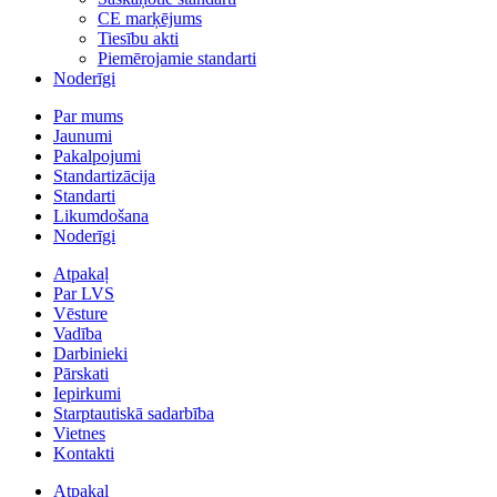
CE marķējums
Tiesību akti
Piemērojamie standarti
Noderīgi
Par mums
Jaunumi
Pakalpojumi
Standartizācija
Standarti
Likumdošana
Noderīgi
Atpakaļ
Par LVS
Vēsture
Vadība
Darbinieki
Pārskati
Iepirkumi
Starptautiskā sadarbība
Vietnes
Kontakti
Atpakaļ