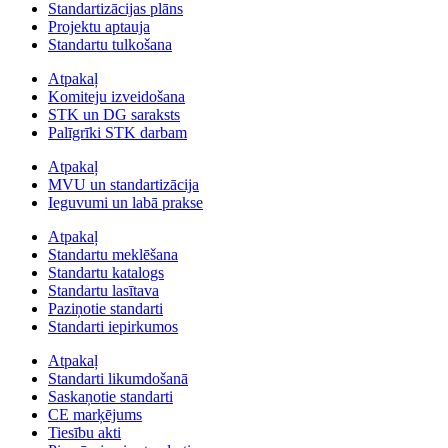
Standartizācijas plāns
Projektu aptauja
Standartu tulkošana
Atpakaļ
Komiteju izveidošana
STK un DG saraksts
Palīgrīki STK darbam
Atpakaļ
MVU un standartizācija
Ieguvumi un labā prakse
Atpakaļ
Standartu meklēšana
Standartu katalogs
Standartu lasītava
Paziņotie standarti
Standarti iepirkumos
Atpakaļ
Standarti likumdošanā
Saskaņotie standarti
CE marķējums
Tiesību akti