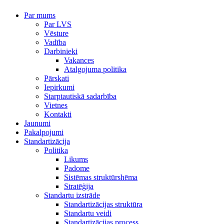
Par mums
Par LVS
Vēsture
Vadība
Darbinieki
Vakances
Atalgojuma politika
Pārskati
Iepirkumi
Starptautiskā sadarbība
Vietnes
Kontakti
Jaunumi
Pakalpojumi
Standartizācija
Politika
Likums
Padome
Sistēmas struktūrshēma
Stratēģija
Standartu izstrāde
Standartizācijas struktūra
Standartu veidi
Standartizācijas process