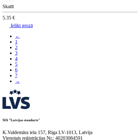
Skatīt
5.35 €
Ielikt grozā
←
1
2
3
4
5
6
7
→
SIA "Latvijas standarts"
K.Valdemāra iela 157, Rīga LV-1013, Latvija
Vienotais reģistrācijas Nr.: 40203084591