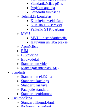
Standartizācijas plāns
Projektu aptauja
Standartu tulkošana
Tehniskās komitejas
Komiteju izveidošana
STK un DG saraksts
Palīgrīki STK darbam
MVU
MVU un standartizācija
Ieguvumi un labā prakse
Apmācības
BIM
Būvniecība
Eirokodeksi
Standarti un vide
Mākslīgais intelekts (MI)
Standarti
Standartu meklēšana
Standartu katalogs
Standartu lasītava
Paziņotie standarti
Standarti iepirkumos
Likumdošana
Standarti likumdošanā
Saskaņotie standarti