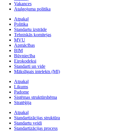
Vakances
Atalgojuma politika
Atpakaļ
Politika
Standartu izstrāde
Tehniskās komitejas
MVU
Apmācības
BIM
Būvniecība
Eirokodeksi
Standarti un vide
Mākslīgais intelekts (MI)
Atpakaļ
Likums
Padome
Sistēmas struktūrshēma
Stratēģija
Atpakaļ
Standartizācijas struktūra
Standartu veidi
Standartizācijas process