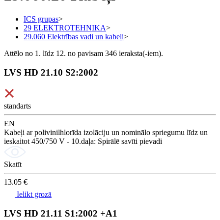
ICS grupas
>
29 ELEKTROTEHNIKA
>
29.060 Elektrības vadi un kabeļi
>
Attēlo no 1. līdz 12. no pavisam 346 ieraksta(-iem).
LVS HD 21.10 S2:2002
standarts
EN
Kabeļi ar polivinilhlorīda izolāciju un nominālo spriegumu līdz un
ieskaitot 450/750 V - 10.daļa: Spirālē savīti pievadi
Skatīt
13.05 €
Ielikt grozā
LVS HD 21.11 S1:2002 +A1