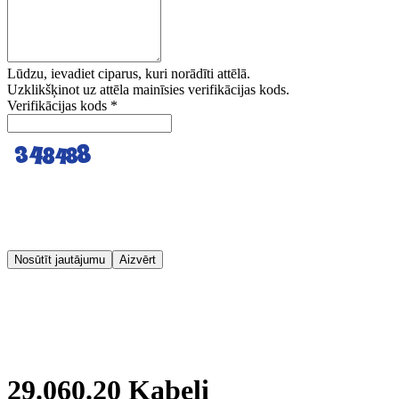
Lūdzu, ievadiet ciparus, kuri norādīti attēlā.
Uzklikšķinot uz attēla mainīsies verifikācijas kods.
Verifikācijas kods
*
Nosūtīt jautājumu
Aizvērt
29.060.20 Kabeļi