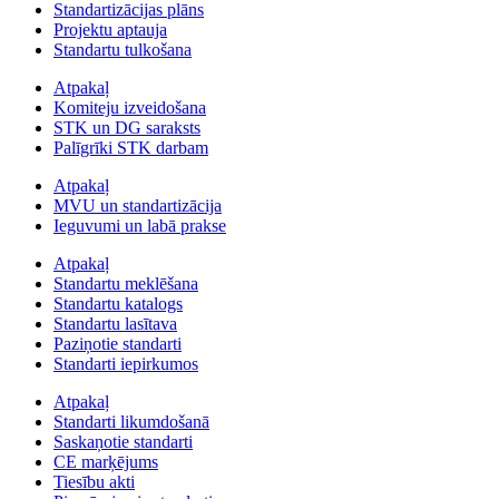
Standartizācijas plāns
Projektu aptauja
Standartu tulkošana
Atpakaļ
Komiteju izveidošana
STK un DG saraksts
Palīgrīki STK darbam
Atpakaļ
MVU un standartizācija
Ieguvumi un labā prakse
Atpakaļ
Standartu meklēšana
Standartu katalogs
Standartu lasītava
Paziņotie standarti
Standarti iepirkumos
Atpakaļ
Standarti likumdošanā
Saskaņotie standarti
CE marķējums
Tiesību akti