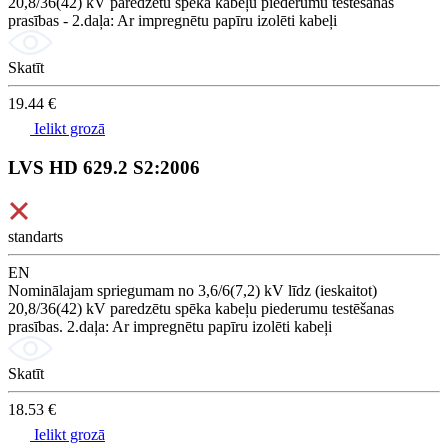
20,8/36(42) kV paredzētu spēka kabeļu piederumu testēšanas
prasības - 2.daļa: Ar impregnētu papīru izolēti kabeļi
Skatīt
19.44 €
Ielikt grozā
LVS HD 629.2 S2:2006
standarts
EN
Nominālajam spriegumam no 3,6/6(7,2) kV līdz (ieskaitot)
20,8/36(42) kV paredzētu spēka kabeļu piederumu testēšanas
prasības. 2.daļa: Ar impregnētu papīru izolēti kabeļi
Skatīt
18.53 €
Ielikt grozā