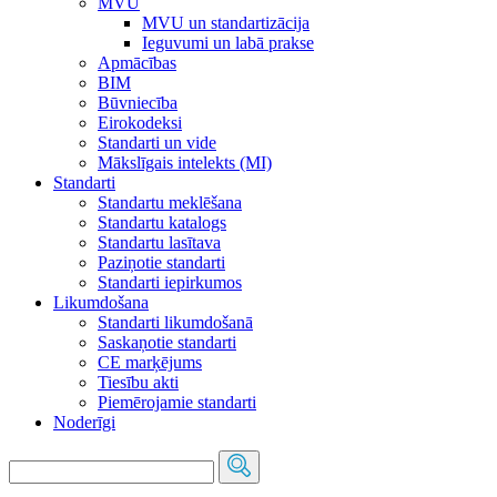
MVU
MVU un standartizācija
Ieguvumi un labā prakse
Apmācības
BIM
Būvniecība
Eirokodeksi
Standarti un vide
Mākslīgais intelekts (MI)
Standarti
Standartu meklēšana
Standartu katalogs
Standartu lasītava
Paziņotie standarti
Standarti iepirkumos
Likumdošana
Standarti likumdošanā
Saskaņotie standarti
CE marķējums
Tiesību akti
Piemērojamie standarti
Noderīgi