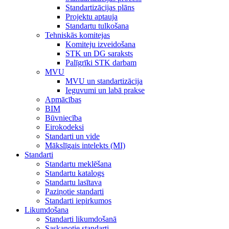
Standartizācijas plāns
Projektu aptauja
Standartu tulkošana
Tehniskās komitejas
Komiteju izveidošana
STK un DG saraksts
Palīgrīki STK darbam
MVU
MVU un standartizācija
Ieguvumi un labā prakse
Apmācības
BIM
Būvniecība
Eirokodeksi
Standarti un vide
Mākslīgais intelekts (MI)
Standarti
Standartu meklēšana
Standartu katalogs
Standartu lasītava
Paziņotie standarti
Standarti iepirkumos
Likumdošana
Standarti likumdošanā
Saskaņotie standarti