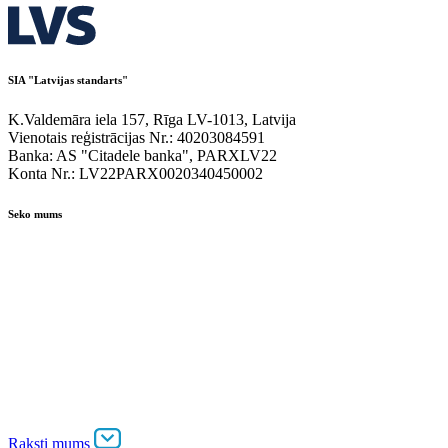
SIA "Latvijas standarts"
K.Valdemāra iela 157, Rīga LV-1013, Latvija
Vienotais reģistrācijas Nr.: 40203084591
Banka: AS "Citadele banka", PARXLV22
Konta Nr.: LV22PARX0020340450002
Seko mums
Raksti mums