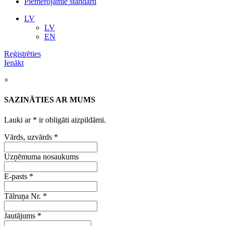
Piemērojamie standarti
LV
LV
EN
Reģistrēties
Ienākt
×
SAZINĀTIES AR MUMS
Lauki ar
*
ir obligāti aizpildāmi.
Vārds, uzvārds
*
Uzņēmuma nosaukums
E-pasts
*
Tālruņa Nr.
*
Jautājums
*