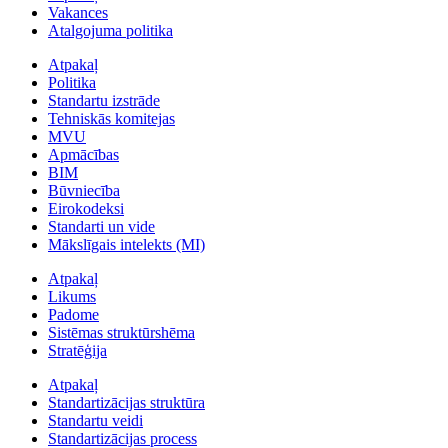
Vakances
Atalgojuma politika
Atpakaļ
Politika
Standartu izstrāde
Tehniskās komitejas
MVU
Apmācības
BIM
Būvniecība
Eirokodeksi
Standarti un vide
Mākslīgais intelekts (MI)
Atpakaļ
Likums
Padome
Sistēmas struktūrshēma
Stratēģija
Atpakaļ
Standartizācijas struktūra
Standartu veidi
Standartizācijas process