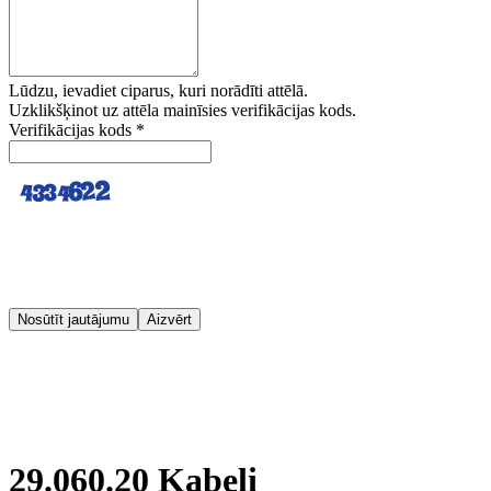
Lūdzu, ievadiet ciparus, kuri norādīti attēlā.
Uzklikšķinot uz attēla mainīsies verifikācijas kods.
Verifikācijas kods
*
Nosūtīt jautājumu
Aizvērt
29.060.20 Kabeļi