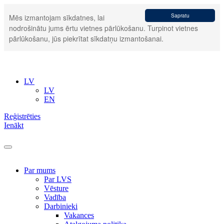
Sapratu
Mēs izmantojam sīkdatnes, lai
nodrošinātu jums ērtu vietnes pārlūkošanu. Turpinot vietnes
pārlūkošanu, jūs piekrītat sīkdatņu izmantošanai.
LV
LV
EN
Reģistrēties
Ienākt
Par mums
Par LVS
Vēsture
Vadība
Darbinieki
Vakances