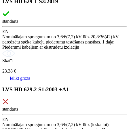
LVS HD 629-1-S3:2019
standarts
EN
Nominālajam spriegumam no 3,6/6(7,2) kV līdz 20,8/36(42) kV
paredzētu spēka kabeļu piederumu testēšanas prasības. 1.daļa:
Piederumi kabeļiem ar ekstrudētu izolāciju
Skatīt
23.38 €
Ielikt grozā
LVS HD 629.2 S1:2003 +A1
standarts
EN
Nominālajam spriegumam no 3,6/6(7,2) kV līdz (ieskaitot)