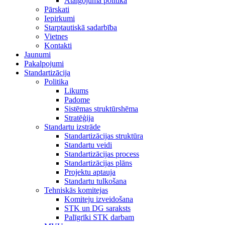
Atalgojuma politika
Pārskati
Iepirkumi
Starptautiskā sadarbība
Vietnes
Kontakti
Jaunumi
Pakalpojumi
Standartizācija
Politika
Likums
Padome
Sistēmas struktūrshēma
Stratēģija
Standartu izstrāde
Standartizācijas struktūra
Standartu veidi
Standartizācijas process
Standartizācijas plāns
Projektu aptauja
Standartu tulkošana
Tehniskās komitejas
Komiteju izveidošana
STK un DG saraksts
Palīgrīki STK darbam