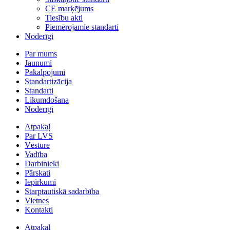
CE marķējums
Tiesību akti
Piemērojamie standarti
Noderīgi
Par mums
Jaunumi
Pakalpojumi
Standartizācija
Standarti
Likumdošana
Noderīgi
Atpakaļ
Par LVS
Vēsture
Vadība
Darbinieki
Pārskati
Iepirkumi
Starptautiskā sadarbība
Vietnes
Kontakti
Atpakaļ