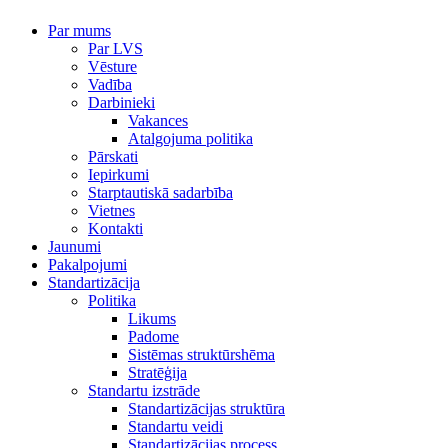
Par mums
Par LVS
Vēsture
Vadība
Darbinieki
Vakances
Atalgojuma politika
Pārskati
Iepirkumi
Starptautiskā sadarbība
Vietnes
Kontakti
Jaunumi
Pakalpojumi
Standartizācija
Politika
Likums
Padome
Sistēmas struktūrshēma
Stratēģija
Standartu izstrāde
Standartizācijas struktūra
Standartu veidi
Standartizācijas process