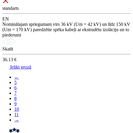
standarts
EN
Nominālajam spriegumam virs 36 kV (Um = 42 kV) un līdz 150 kV
(Um = 170 kV) paredzētie spēka kabeļi ar ekstrudētu izolāciju un to
piederumi
Skatīt
36.13 €
Ielikt grozā
←
5
6
7
8
9
10
11
→