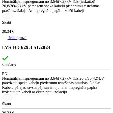
Nominālajam spriegumam no 3,6/6(7,2) kV līdz (ieskaitot)
20,8/36(42) kV paredzētu spēka kabeļu piederumu testēšanas
prasības. 2.daļa: Ar impregnētu papīru izolēti kabeļi
Skatīt
20.34 €
Ielikt grozā
LVS HD 629.3 S1:2024
standarts
EN
Nominālajam spriegumam no 3,6/6(7,2) kV līdz 20,8/36(42) kV
paredzētu spēka kabeļu piederumu testēšanas prasības. 3.daļa:
Kabeļu pārejas savstarpēji savienojumi ar impregnēta papīra
izolāciju un kabeļi ar ekstrudētu izolāciju
Skatīt
20.34 €