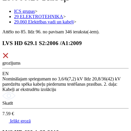
ICS grupas
>
29 ELEKTROTEHNIKA
>
29.060 Elektrības vadi un kabeļi
>
Attēlo no 85. līdz 96. no pavisam 346 ieraksta(-iem).
LVS HD 629.1 S2:2006 /A1:2009
grozījums
EN
Nominālajam spriegumam no 3,6/6(7,2) kV līdz 20,8/36(42) kV
paredzētu spēka kabeļu piederumu testēšanas prasības. 2. daļa:
Kabeļi ar ekstrudētu izolāciju
Skatīt
7.59 €
Ielikt grozā