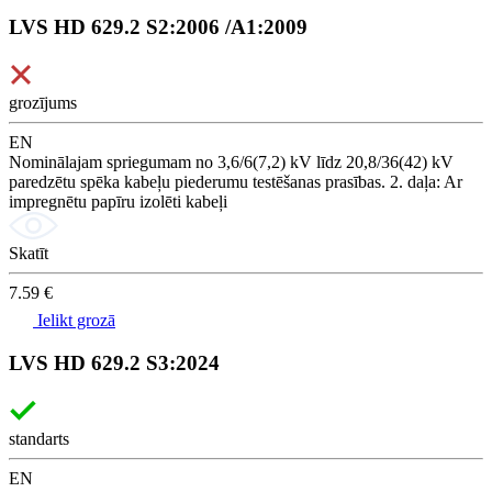
LVS HD 629.2 S2:2006 /A1:2009
grozījums
EN
Nominālajam spriegumam no 3,6/6(7,2) kV līdz 20,8/36(42) kV
paredzētu spēka kabeļu piederumu testēšanas prasības. 2. daļa: Ar
impregnētu papīru izolēti kabeļi
Skatīt
7.59 €
Ielikt grozā
LVS HD 629.2 S3:2024
standarts
EN