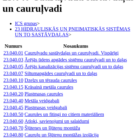
un cauruļvadi
ICS grupas
>
23 HIDRAULISKĀS UN PNEIMATISKĀS SISTĒMAS
UN TO SASTĀVDAĻAS
>
Numurs
Nosaukums
23.040.01
Cauruļvadu sastāvdaļas un cauruļvadi. Vispārīgi
23.040.03
Ārējās ūdens apgādes sistēmu cauruļvadi un to daļas
23.040.05
Ārējās kanalizācijas sistēmu cauruļvadi un to daļas
23.040.07
Siltumapgādes cauruļvadi un to daļas
23.040.10
Dzelzs un tērauda caurules
23.040.15
Krāsainā metāla caurules
23.040.20
Plastmasas caurules
23.040.40
Metāla veidgabali
23.040.45
Plastmasas veidgabali
23.040.50
Caurules un fitingi no citiem materiāliem
23.040.60
Atloki, savienojumi un salaidumi
23.040.70
Šļūtenes un šļūteņu montāža
23.040.80
Cauruļu un šļūteņu montāžas izolācija