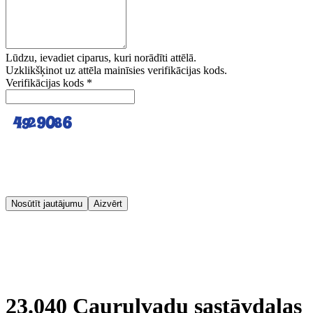
Lūdzu, ievadiet ciparus, kuri norādīti attēlā.
Uzklikšķinot uz attēla mainīsies verifikācijas kods.
Verifikācijas kods
*
Nosūtīt jautājumu
Aizvērt
23.040 Cauruļvadu sastāvdaļas