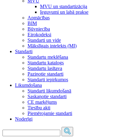
MVU
MVU un standartizācija
Ieguvumi un labā prakse
Apmācības
BIM
Būvniecība
Eirokodeksi
Standarti un vide
Mākslīgais intelekts (MI)
Standarti
Standartu meklēšana
Standartu katalogs
Standartu lasītava
Paziņotie standarti
Standarti iepirkumos
Likumdošana
Standarti likumdošanā
Saskaņotie standarti
CE marķējums
Tiesību akti
Piemērojamie standarti
Noderīgi