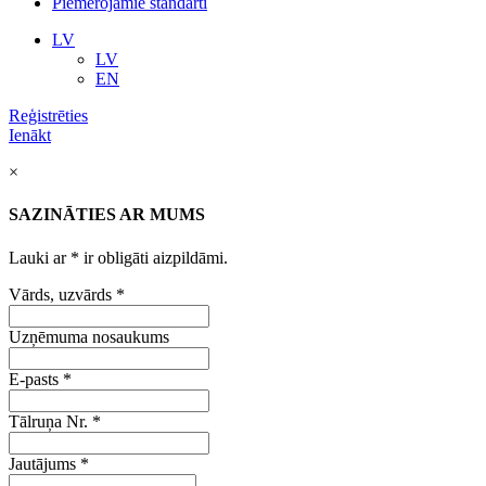
Piemērojamie standarti
LV
LV
EN
Reģistrēties
Ienākt
×
SAZINĀTIES AR MUMS
Lauki ar
*
ir obligāti aizpildāmi.
Vārds, uzvārds
*
Uzņēmuma nosaukums
E-pasts
*
Tālruņa Nr.
*
Jautājums
*