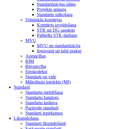
Standartizācijas plāns
Projektu aptauja
Standartu tulkošana
Tehniskās komitejas
Komiteju izveidošana
STK un DG saraksts
Palīgrīki STK darbam
MVU
MVU un standartizācija
Ieguvumi un labā prakse
Apmācības
BIM
Būvniecība
Eirokodeksi
Standarti un vide
Mākslīgais intelekts (MI)
Standarti
Standartu meklēšana
Standartu katalogs
Standartu lasītava
Paziņotie standarti
Standarti iepirkumos
Likumdošana
Standarti likumdošanā
Saskaņotie standarti