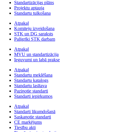
Standartizācijas plāns
Projektu aptauja
Standartu tulkošana
Atpakaļ
Komiteju izveidošana
STK un DG saraksts
Palīgrīki STK darbam
Atpakaļ
MVU un standartizācija
Ieguvumi un labā prakse
Atpakaļ
Standartu meklēšana
Standartu katalogs
Standartu lasītava
Paziņotie standarti
Standarti iepirkumos
Atpakaļ
Standarti likumdošanā
Saskaņotie standarti
CE marķējums
Tiesību akti