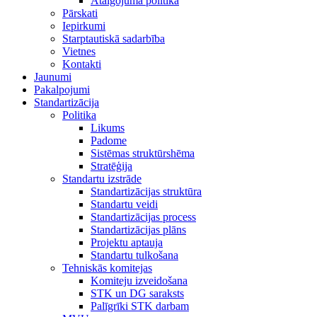
Atalgojuma politika
Pārskati
Iepirkumi
Starptautiskā sadarbība
Vietnes
Kontakti
Jaunumi
Pakalpojumi
Standartizācija
Politika
Likums
Padome
Sistēmas struktūrshēma
Stratēģija
Standartu izstrāde
Standartizācijas struktūra
Standartu veidi
Standartizācijas process
Standartizācijas plāns
Projektu aptauja
Standartu tulkošana
Tehniskās komitejas
Komiteju izveidošana
STK un DG saraksts
Palīgrīki STK darbam