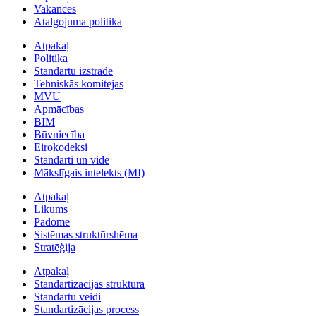
Vakances
Atalgojuma politika
Atpakaļ
Politika
Standartu izstrāde
Tehniskās komitejas
MVU
Apmācības
BIM
Būvniecība
Eirokodeksi
Standarti un vide
Mākslīgais intelekts (MI)
Atpakaļ
Likums
Padome
Sistēmas struktūrshēma
Stratēģija
Atpakaļ
Standartizācijas struktūra
Standartu veidi
Standartizācijas process