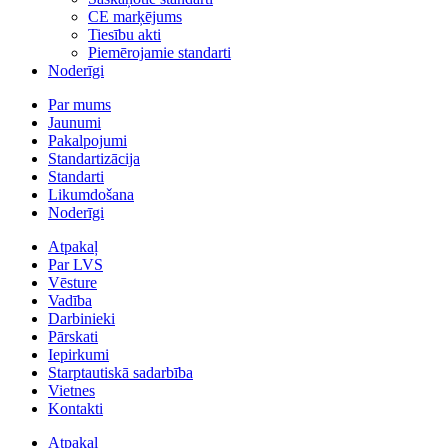
CE marķējums
Tiesību akti
Piemērojamie standarti
Noderīgi
Par mums
Jaunumi
Pakalpojumi
Standartizācija
Standarti
Likumdošana
Noderīgi
Atpakaļ
Par LVS
Vēsture
Vadība
Darbinieki
Pārskati
Iepirkumi
Starptautiskā sadarbība
Vietnes
Kontakti
Atpakaļ