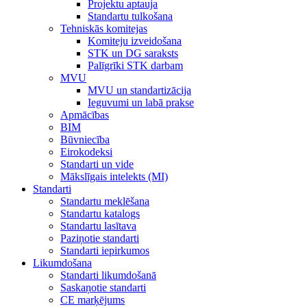
Projektu aptauja
Standartu tulkošana
Tehniskās komitejas
Komiteju izveidošana
STK un DG saraksts
Palīgrīki STK darbam
MVU
MVU un standartizācija
Ieguvumi un labā prakse
Apmācības
BIM
Būvniecība
Eirokodeksi
Standarti un vide
Mākslīgais intelekts (MI)
Standarti
Standartu meklēšana
Standartu katalogs
Standartu lasītava
Paziņotie standarti
Standarti iepirkumos
Likumdošana
Standarti likumdošanā
Saskaņotie standarti
CE marķējums