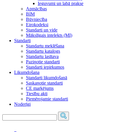
Ieguvumi un labā prakse
Apmācības
BIM
Būvniecība
Eirokodeksi
Standarti un vide
Mākslīgais intelekts (MI)
Standarti
Standartu meklēšana
Standartu katalogs
Standartu lasītava
Paziņotie standarti
Standarti iepirkumos
Likumdošana
Standarti likumdošanā
Saskaņotie standarti
CE marķējums
Tiesību akti
Piemērojamie standarti
Noderīgi