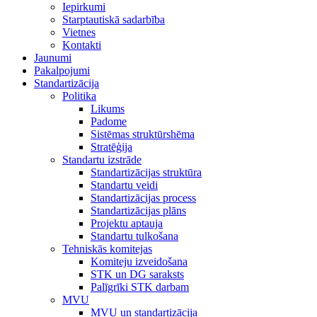
Iepirkumi
Starptautiskā sadarbība
Vietnes
Kontakti
Jaunumi
Pakalpojumi
Standartizācija
Politika
Likums
Padome
Sistēmas struktūrshēma
Stratēģija
Standartu izstrāde
Standartizācijas struktūra
Standartu veidi
Standartizācijas process
Standartizācijas plāns
Projektu aptauja
Standartu tulkošana
Tehniskās komitejas
Komiteju izveidošana
STK un DG saraksts
Palīgrīki STK darbam
MVU
MVU un standartizācija