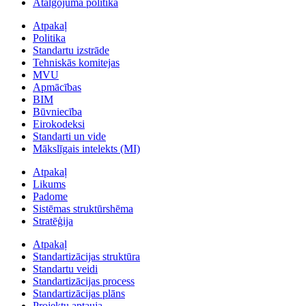
Atalgojuma politika
Atpakaļ
Politika
Standartu izstrāde
Tehniskās komitejas
MVU
Apmācības
BIM
Būvniecība
Eirokodeksi
Standarti un vide
Mākslīgais intelekts (MI)
Atpakaļ
Likums
Padome
Sistēmas struktūrshēma
Stratēģija
Atpakaļ
Standartizācijas struktūra
Standartu veidi
Standartizācijas process
Standartizācijas plāns
Projektu aptauja