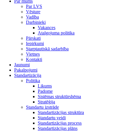
Par mums
Par LVS
Vēsture
Vadība
Darbinieki
Vakances
Atalgojuma politika
Pārskati
Iepirkumi
Starptautiskā sadarbība
Vietnes
Kontakti
Jaunumi
Pakalpojumi
Standartizācija
Politika
Likums
Padome
Sistēmas struktūrshēma
Stratēģija
Standartu izstrāde
Standartizācijas struktūra
Standartu veidi
Standartizācijas process
Standartizācijas plāns