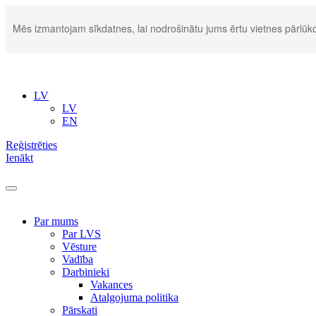
Mēs izmantojam sīkdatnes, lai nodrošinātu jums ērtu vietnes pārlūko
LV
LV
EN
Reģistrēties
Ienākt
Par mums
Par LVS
Vēsture
Vadība
Darbinieki
Vakances
Atalgojuma politika
Pārskati