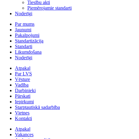
Tiesību akti
Piemērojamie standarti
Noderīgi
Par mums
Jaunumi
Pakalpojumi
Standartizācija
Standarti
Likumdošana
Noderīgi
Atpakaļ
Par LVS
Vēsture
Vadība
Darbinieki
Pārskati
Iepirkumi
Starptautiskā sadarbība
Vietnes
Kontakti
Atpakaļ
Vakances