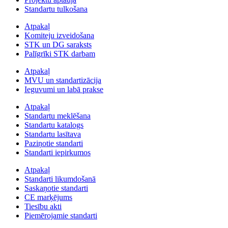
Standartu tulkošana
Atpakaļ
Komiteju izveidošana
STK un DG saraksts
Palīgrīki STK darbam
Atpakaļ
MVU un standartizācija
Ieguvumi un labā prakse
Atpakaļ
Standartu meklēšana
Standartu katalogs
Standartu lasītava
Paziņotie standarti
Standarti iepirkumos
Atpakaļ
Standarti likumdošanā
Saskaņotie standarti
CE marķējums
Tiesību akti
Piemērojamie standarti