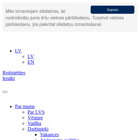
Sapratu
Mēs izmantojam sīkdatnes, lai
nodrošinātu jums ērtu vietnes pārlūkošanu. Turpinot vietnes
pārlūkošanu, jūs piekrītat sīkdatņu izmantošanai.
LV
LV
EN
Reģistrēties
Ienākt
Par mums
Par LVS
Vēsture
Vadība
Darbinieki
Vakances