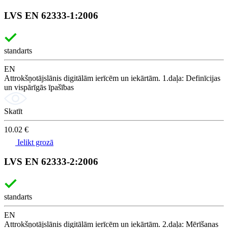
LVS EN 62333-1:2006
standarts
EN
Attrokšņotājslānis digitālām ierīcēm un iekārtām. 1.daļa: Definīcijas
un vispārīgās īpašības
Skatīt
10.02 €
Ielikt grozā
LVS EN 62333-2:2006
standarts
EN
Attrokšņotājslānis digitālām ierīcēm un iekārtām. 2.daļa: Mērīšanas