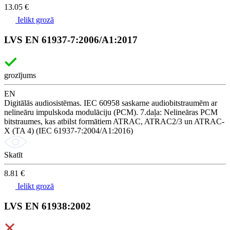
13.05 €
Ielikt grozā
LVS EN 61937-7:2006/A1:2017
grozījums
EN
Digitālās audiosistēmas. IEC 60958 saskarne audiobitstraumēm ar
nelineāru impulskoda modulāciju (PCM). 7.daļa: Nelineāras PCM
bitstraumes, kas atbilst formātiem ATRAC, ATRAC2/3 un ATRAC-
X (TA 4) (IEC 61937-7:2004/A1:2016)
Skatīt
8.81 €
Ielikt grozā
LVS EN 61938:2002