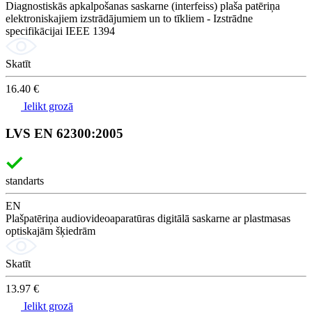
Diagnostiskās apkalpošanas saskarne (interfeiss) plaša patēriņa
elektroniskajiem izstrādājumiem un to tīkliem - Izstrādne
specifikācijai IEEE 1394
Skatīt
16.40 €
Ielikt grozā
LVS EN 62300:2005
standarts
EN
Plašpatēriņa audiovideoaparatūras digitālā saskarne ar plastmasas
optiskajām šķiedrām
Skatīt
13.97 €
Ielikt grozā