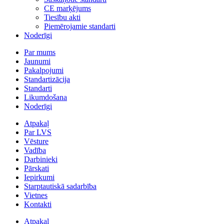
CE marķējums
Tiesību akti
Piemērojamie standarti
Noderīgi
Par mums
Jaunumi
Pakalpojumi
Standartizācija
Standarti
Likumdošana
Noderīgi
Atpakaļ
Par LVS
Vēsture
Vadība
Darbinieki
Pārskati
Iepirkumi
Starptautiskā sadarbība
Vietnes
Kontakti
Atpakaļ