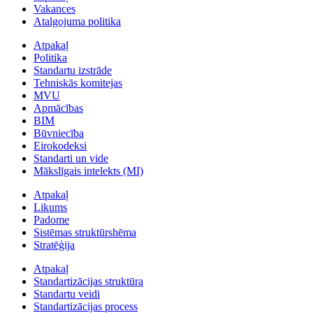
Vakances
Atalgojuma politika
Atpakaļ
Politika
Standartu izstrāde
Tehniskās komitejas
MVU
Apmācības
BIM
Būvniecība
Eirokodeksi
Standarti un vide
Mākslīgais intelekts (MI)
Atpakaļ
Likums
Padome
Sistēmas struktūrshēma
Stratēģija
Atpakaļ
Standartizācijas struktūra
Standartu veidi
Standartizācijas process