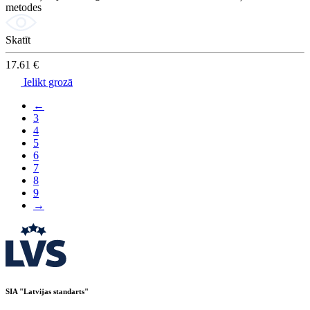
metodes
Skatīt
17.61 €
Ielikt grozā
←
3
4
5
6
7
8
9
→
SIA "Latvijas standarts"