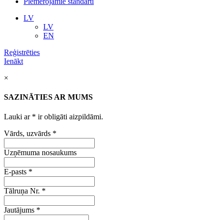
Piemērojamie standarti
LV
LV
EN
Reģistrēties
Ienākt
×
SAZINĀTIES AR MUMS
Lauki ar
*
ir obligāti aizpildāmi.
Vārds, uzvārds
*
Uzņēmuma nosaukums
E-pasts
*
Tālruņa Nr.
*
Jautājums
*