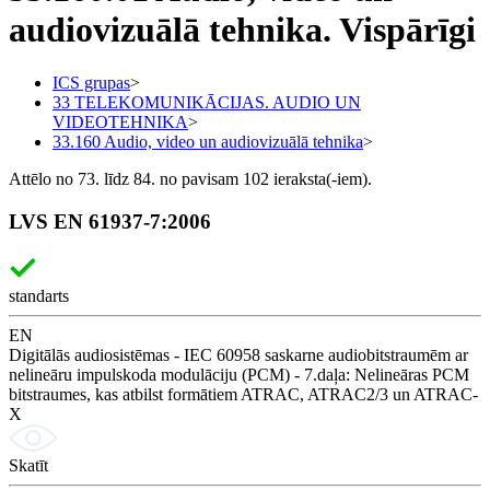
audiovizuālā tehnika. Vispārīgi
ICS grupas
>
33 TELEKOMUNIKĀCIJAS. AUDIO UN
VIDEOTEHNIKA
>
33.160 Audio, video un audiovizuālā tehnika
>
Attēlo no 73. līdz 84. no pavisam 102 ieraksta(-iem).
LVS EN 61937-7:2006
standarts
EN
Digitālās audiosistēmas - IEC 60958 saskarne audiobitstraumēm ar
nelineāru impulskoda modulāciju (PCM) - 7.daļa: Nelineāras PCM
bitstraumes, kas atbilst formātiem ATRAC, ATRAC2/3 un ATRAC-
X
Skatīt