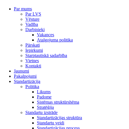
Par mums
Par LVS
Vēsture
Vadība
Darbinieki
Vakances
Atalgojuma politika
Pārskati
Iepirkumi
Starptautiskā sadarbība
Vietnes
Kontakti
Jaunumi
Pakalpojumi
Standartizācija
Politika
Likums
Padome
Sistēmas struktūrshēma
Stratēģija
Standartu izstrāde
Standartizācijas struktūra
Standartu veidi
Standartizācijas process