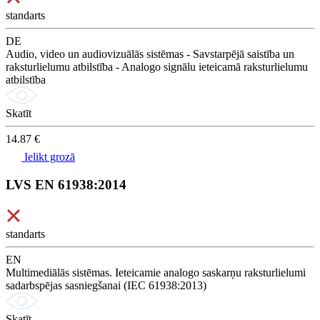
standarts
DE
Audio, video un audiovizuālās sistēmas - Savstarpējā saistība un
raksturlielumu atbilstība - Analogo signālu ieteicamā raksturlielumu
atbilstība
Skatīt
14.87 €
Ielikt grozā
LVS EN 61938:2014
standarts
EN
Multimediālās sistēmas. Ieteicamie analogo saskarņu raksturlielumi
sadarbspējas sasniegšanai (IEC 61938:2013)
Skatīt