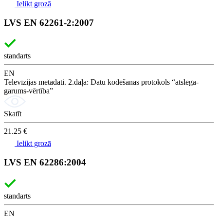
Ielikt grozā
LVS EN 62261-2:2007
standarts
EN
Televīzijas metadati. 2.daļa: Datu kodēšanas protokols “atslēga-
garums-vērtība”
Skatīt
21.25 €
Ielikt grozā
LVS EN 62286:2004
standarts
EN