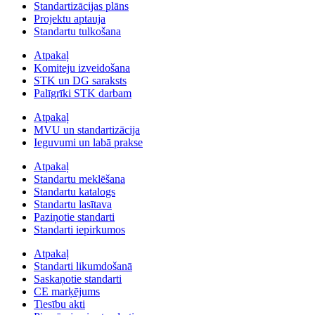
Standartizācijas plāns
Projektu aptauja
Standartu tulkošana
Atpakaļ
Komiteju izveidošana
STK un DG saraksts
Palīgrīki STK darbam
Atpakaļ
MVU un standartizācija
Ieguvumi un labā prakse
Atpakaļ
Standartu meklēšana
Standartu katalogs
Standartu lasītava
Paziņotie standarti
Standarti iepirkumos
Atpakaļ
Standarti likumdošanā
Saskaņotie standarti
CE marķējums
Tiesību akti