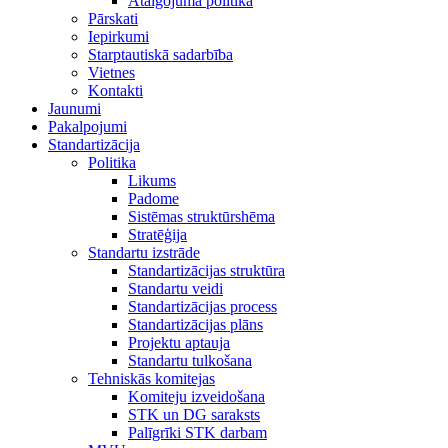
Atalgojuma politika
Pārskati
Iepirkumi
Starptautiskā sadarbība
Vietnes
Kontakti
Jaunumi
Pakalpojumi
Standartizācija
Politika
Likums
Padome
Sistēmas struktūrshēma
Stratēģija
Standartu izstrāde
Standartizācijas struktūra
Standartu veidi
Standartizācijas process
Standartizācijas plāns
Projektu aptauja
Standartu tulkošana
Tehniskās komitejas
Komiteju izveidošana
STK un DG saraksts
Palīgrīki STK darbam