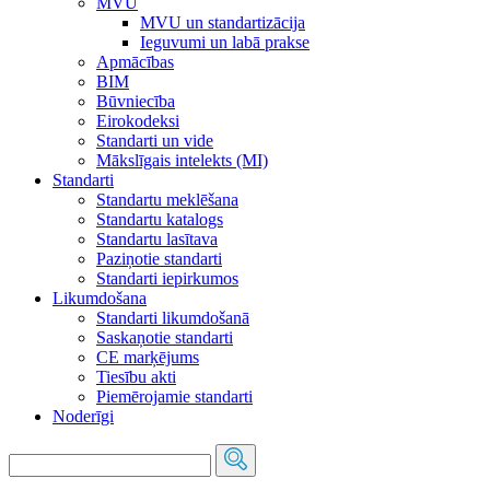
MVU
MVU un standartizācija
Ieguvumi un labā prakse
Apmācības
BIM
Būvniecība
Eirokodeksi
Standarti un vide
Mākslīgais intelekts (MI)
Standarti
Standartu meklēšana
Standartu katalogs
Standartu lasītava
Paziņotie standarti
Standarti iepirkumos
Likumdošana
Standarti likumdošanā
Saskaņotie standarti
CE marķējums
Tiesību akti
Piemērojamie standarti
Noderīgi