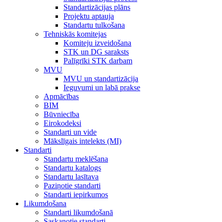
Standartizācijas plāns
Projektu aptauja
Standartu tulkošana
Tehniskās komitejas
Komiteju izveidošana
STK un DG saraksts
Palīgrīki STK darbam
MVU
MVU un standartizācija
Ieguvumi un labā prakse
Apmācības
BIM
Būvniecība
Eirokodeksi
Standarti un vide
Mākslīgais intelekts (MI)
Standarti
Standartu meklēšana
Standartu katalogs
Standartu lasītava
Paziņotie standarti
Standarti iepirkumos
Likumdošana
Standarti likumdošanā
Saskaņotie standarti