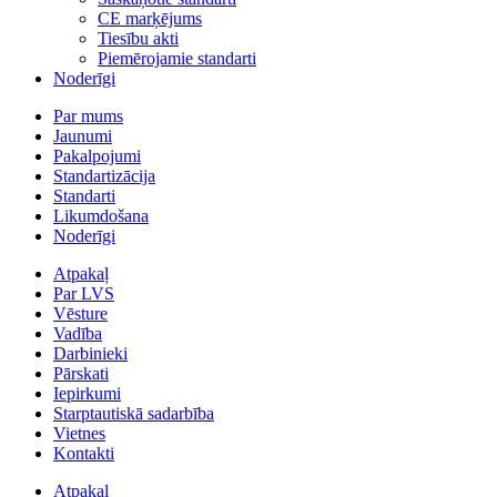
CE marķējums
Tiesību akti
Piemērojamie standarti
Noderīgi
Par mums
Jaunumi
Pakalpojumi
Standartizācija
Standarti
Likumdošana
Noderīgi
Atpakaļ
Par LVS
Vēsture
Vadība
Darbinieki
Pārskati
Iepirkumi
Starptautiskā sadarbība
Vietnes
Kontakti
Atpakaļ