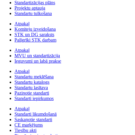
Standartizācijas plāns
Projektu aptauja
Standartu tulkošana
Atpakaļ
Komiteju izveidošana
STK un DG saraksts
Palīgrīki STK darbam
Atpakaļ
MVU un standartizācija
Ieguvumi un labā prakse
Atpakaļ
Standartu meklēšana
Standartu katalogs
Standartu lasītava
Paziņotie standarti
Standarti iepirkumos
Atpakaļ
Standarti likumdošanā
Saskaņotie standarti
CE marķējums
Tiesību akti