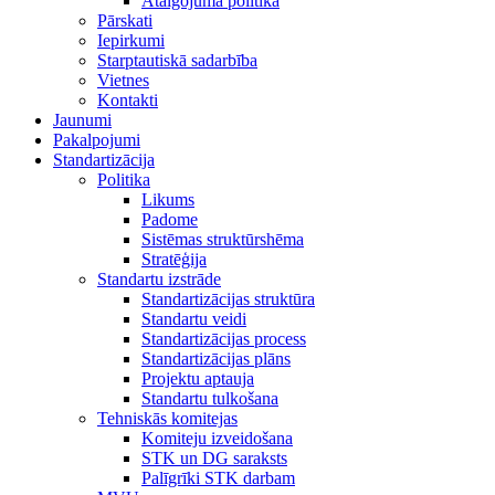
Atalgojuma politika
Pārskati
Iepirkumi
Starptautiskā sadarbība
Vietnes
Kontakti
Jaunumi
Pakalpojumi
Standartizācija
Politika
Likums
Padome
Sistēmas struktūrshēma
Stratēģija
Standartu izstrāde
Standartizācijas struktūra
Standartu veidi
Standartizācijas process
Standartizācijas plāns
Projektu aptauja
Standartu tulkošana
Tehniskās komitejas
Komiteju izveidošana
STK un DG saraksts
Palīgrīki STK darbam