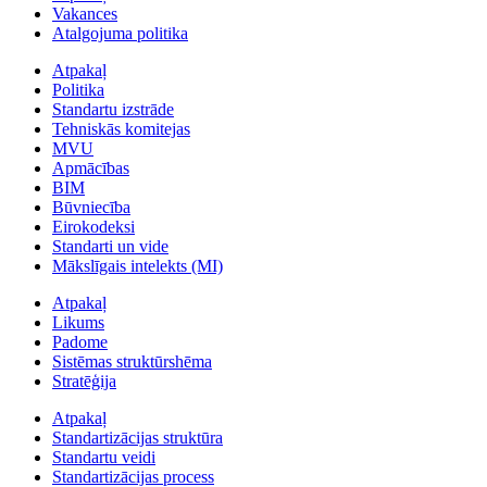
Vakances
Atalgojuma politika
Atpakaļ
Politika
Standartu izstrāde
Tehniskās komitejas
MVU
Apmācības
BIM
Būvniecība
Eirokodeksi
Standarti un vide
Mākslīgais intelekts (MI)
Atpakaļ
Likums
Padome
Sistēmas struktūrshēma
Stratēģija
Atpakaļ
Standartizācijas struktūra
Standartu veidi
Standartizācijas process