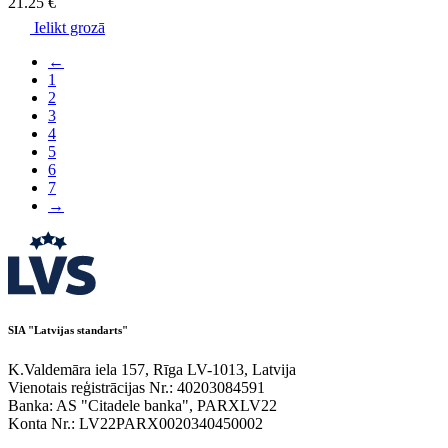
21.25 €
Ielikt grozā
←
1
2
3
4
5
6
7
→
SIA "Latvijas standarts"
K.Valdemāra iela 157, Rīga LV-1013, Latvija
Vienotais reģistrācijas Nr.: 40203084591
Banka: AS "Citadele banka", PARXLV22
Konta Nr.: LV22PARX0020340450002