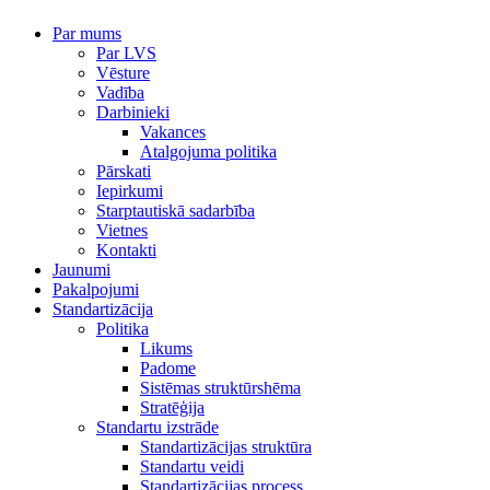
Par mums
Par LVS
Vēsture
Vadība
Darbinieki
Vakances
Atalgojuma politika
Pārskati
Iepirkumi
Starptautiskā sadarbība
Vietnes
Kontakti
Jaunumi
Pakalpojumi
Standartizācija
Politika
Likums
Padome
Sistēmas struktūrshēma
Stratēģija
Standartu izstrāde
Standartizācijas struktūra
Standartu veidi
Standartizācijas process