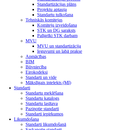
Standartizācijas plāns
Projektu aptauja
Standartu tulkošana
Tehniskās komitejas
Komiteju izveidošana
STK un DG saraksts
Palīgrīki STK darbam
MVU
MVU un standartizācija
Ieguvumi un labā prakse
Apmācības
BIM
Būvniecība
Eirokodeksi
Standarti un vide
Mākslīgais intelekts (MI)
Standarti
Standartu meklēšana
Standartu katalogs
Standartu lasītava
Paziņotie standarti
Standarti iepirkumos
Likumdošana
Standarti likumdošanā
Saskaņotie standarti