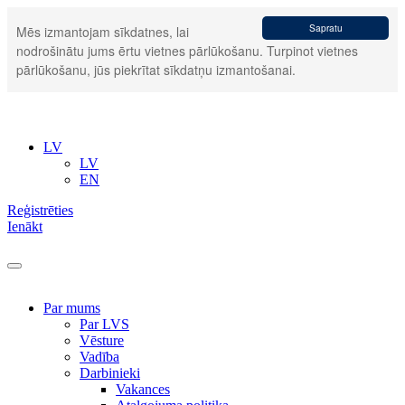
Sapratu
Mēs izmantojam sīkdatnes, lai
nodrošinātu jums ērtu vietnes pārlūkošanu. Turpinot vietnes
pārlūkošanu, jūs piekrītat sīkdatņu izmantošanai.
LV
LV
EN
Reģistrēties
Ienākt
Par mums
Par LVS
Vēsture
Vadība
Darbinieki
Vakances