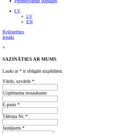
Piemērojamie standarti
LV
LV
EN
Reģistrēties
Ienākt
×
SAZINĀTIES AR MUMS
Lauki ar
*
ir obligāti aizpildāmi.
Vārds, uzvārds
*
Uzņēmuma nosaukums
E-pasts
*
Tālruņa Nr.
*
Jautājums
*