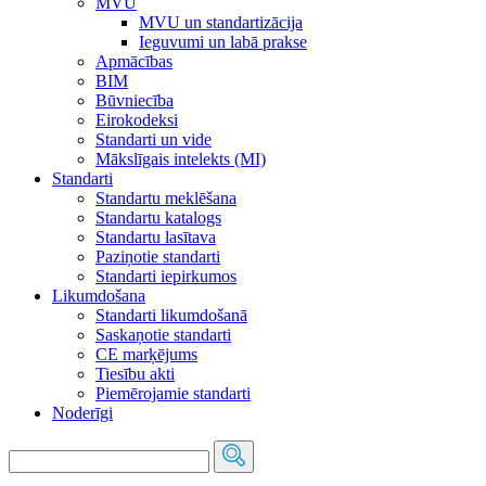
MVU
MVU un standartizācija
Ieguvumi un labā prakse
Apmācības
BIM
Būvniecība
Eirokodeksi
Standarti un vide
Mākslīgais intelekts (MI)
Standarti
Standartu meklēšana
Standartu katalogs
Standartu lasītava
Paziņotie standarti
Standarti iepirkumos
Likumdošana
Standarti likumdošanā
Saskaņotie standarti
CE marķējums
Tiesību akti
Piemērojamie standarti
Noderīgi