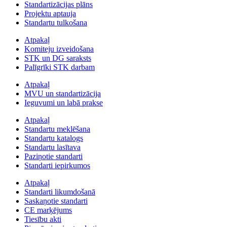
Standartizācijas plāns
Projektu aptauja
Standartu tulkošana
Atpakaļ
Komiteju izveidošana
STK un DG saraksts
Palīgrīki STK darbam
Atpakaļ
MVU un standartizācija
Ieguvumi un labā prakse
Atpakaļ
Standartu meklēšana
Standartu katalogs
Standartu lasītava
Paziņotie standarti
Standarti iepirkumos
Atpakaļ
Standarti likumdošanā
Saskaņotie standarti
CE marķējums
Tiesību akti