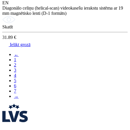
EN
Diagonālo celiņu (helical-scan) videokasešu ierakstu sistēma ar 19
mm magnētisko lenti (D-1 formāts)
Skatīt
31.89 €
Ielikt grozā
←
1
2
3
4
5
6
7
→