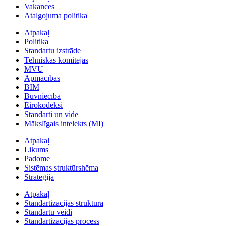
Vakances
Atalgojuma politika
Atpakaļ
Politika
Standartu izstrāde
Tehniskās komitejas
MVU
Apmācības
BIM
Būvniecība
Eirokodeksi
Standarti un vide
Mākslīgais intelekts (MI)
Atpakaļ
Likums
Padome
Sistēmas struktūrshēma
Stratēģija
Atpakaļ
Standartizācijas struktūra
Standartu veidi
Standartizācijas process