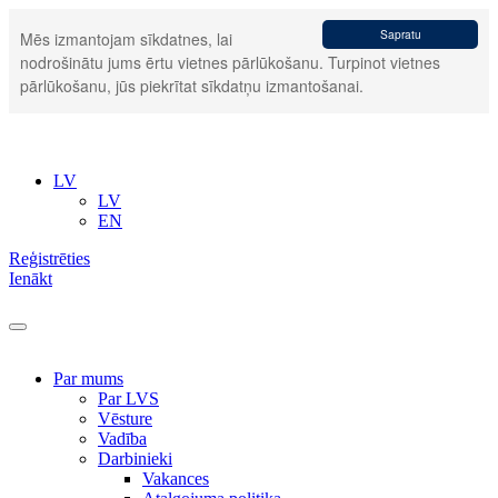
Sapratu
Mēs izmantojam sīkdatnes, lai
nodrošinātu jums ērtu vietnes pārlūkošanu. Turpinot vietnes
pārlūkošanu, jūs piekrītat sīkdatņu izmantošanai.
LV
LV
EN
Reģistrēties
Ienākt
Par mums
Par LVS
Vēsture
Vadība
Darbinieki
Vakances