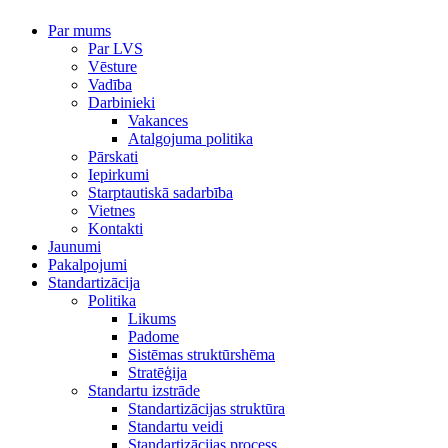
Par mums
Par LVS
Vēsture
Vadība
Darbinieki
Vakances
Atalgojuma politika
Pārskati
Iepirkumi
Starptautiskā sadarbība
Vietnes
Kontakti
Jaunumi
Pakalpojumi
Standartizācija
Politika
Likums
Padome
Sistēmas struktūrshēma
Stratēģija
Standartu izstrāde
Standartizācijas struktūra
Standartu veidi
Standartizācijas process