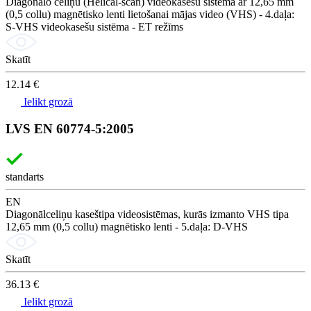
Diagonālo celiņu (Helical-scan) videokasešu sistēma ar 12,65 mm
(0,5 collu) magnētisko lenti lietošanai mājas video (VHS) - 4.daļa:
S-VHS videokasešu sistēma - ET režīms
Skatīt
12.14 €
Ielikt grozā
LVS EN 60774-5:2005
standarts
EN
Diagonālceliņu kaseštipa videosistēmas, kurās izmanto VHS tipa
12,65 mm (0,5 collu) magnētisko lenti - 5.daļa: D-VHS
Skatīt
36.13 €
Ielikt grozā