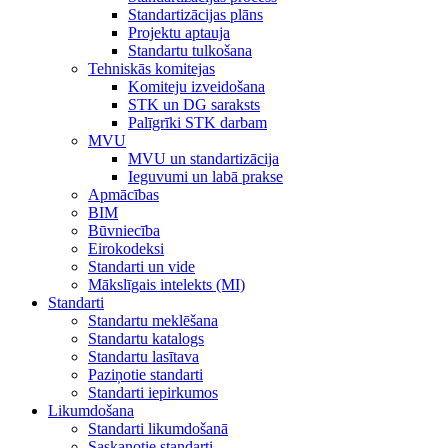
Standartizācijas plāns
Projektu aptauja
Standartu tulkošana
Tehniskās komitejas
Komiteju izveidošana
STK un DG saraksts
Palīgrīki STK darbam
MVU
MVU un standartizācija
Ieguvumi un labā prakse
Apmācības
BIM
Būvniecība
Eirokodeksi
Standarti un vide
Mākslīgais intelekts (MI)
Standarti
Standartu meklēšana
Standartu katalogs
Standartu lasītava
Paziņotie standarti
Standarti iepirkumos
Likumdošana
Standarti likumdošanā
Saskaņotie standarti