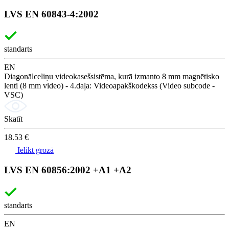
LVS EN 60843-4:2002
standarts
EN
Diagonālceliņu videokasešsistēma, kurā izmanto 8 mm magnētisko
lenti (8 mm video) - 4.daļa: Videoapakškodekss (Video subcode -
VSC)
Skatīt
18.53 €
Ielikt grozā
LVS EN 60856:2002 +A1 +A2
standarts
EN