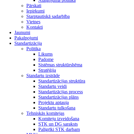
Atalgojuma politika
Pārskati
Iepirkumi
Starptautiskā sadarbība
Vietnes
Kontakti
Jaunumi
Pakalpojumi
Standartizācija
Politika
Likums
Padome
Sistēmas struktūrshēma
Stratēģija
Standartu izstrāde
Standartizācijas struktūra
Standartu veidi
Standartizācijas process
Standartizācijas plāns
Projektu aptauja
Standartu tulkošana
Tehniskās komitejas
Komiteju izveidošana
STK un DG saraksts
Palīgrīki STK darbam