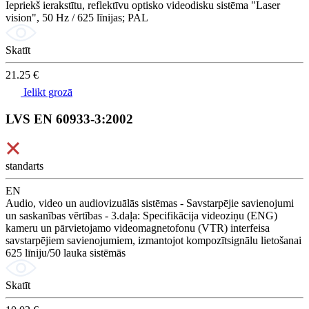
Iepriekš ierakstītu, reflektīvu optisko videodisku sistēma "Laser
vision", 50 Hz / 625 līnijas; PAL
Skatīt
21.25 €
Ielikt grozā
LVS EN 60933-3:2002
standarts
EN
Audio, video un audiovizuālās sistēmas - Savstarpējie savienojumi
un saskanības vērtības - 3.daļa: Specifikācija videoziņu (ENG)
kameru un pārvietojamo videomagnetofonu (VTR) interfeisa
savstarpējiem savienojumiem, izmantojot kompozītsignālu lietošanai
625 līniju/50 lauka sistēmās
Skatīt