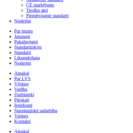
CE marķējums
Tiesību akti
Piemērojamie standarti
Noderīgi
Par mums
Jaunumi
Pakalpojumi
Standartizācija
Standarti
Likumdošana
Noderīgi
Atpakaļ
Par LVS
Vēsture
Vadība
Darbinieki
Pārskati
Iepirkumi
Starptautiskā sadarbība
Vietnes
Kontakti
Atpakaļ