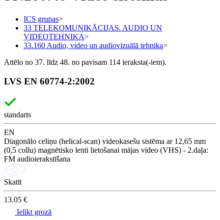
ICS grupas
>
33 TELEKOMUNIKĀCIJAS. AUDIO UN
VIDEOTEHNIKA
>
33.160 Audio, video un audiovizuālā tehnika
>
Attēlo no 37. līdz 48. no pavisam 114 ieraksta(-iem).
LVS EN 60774-2:2002
standarts
EN
Diagonālo celiņu (helical-scan) videokasešu sistēma ar 12,65 mm
(0,5 collu) magnētisko lenti lietošanai mājas video (VHS) - 2.daļa:
FM audioierakstīšana
Skatīt
13.05 €
Ielikt grozā