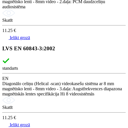
magnētisko lenti - 8mm video - 2.daļa: PCM daudzceliņu
audiosistēma
Skatīt
11.25 €
Ielikt grozā
LVS EN 60843-3:2002
standarts
EN
Diagonālo celiņu (Helical -scan) videokasešu sistēma ar 8 mm
magnētisko lenti - 8mm video - 3.daļa: Augstfrekvences diapazona
magnētiskās lentes specifikācija Hi 8 videosistēmās
Skatīt
11.25 €
Ielikt grozā