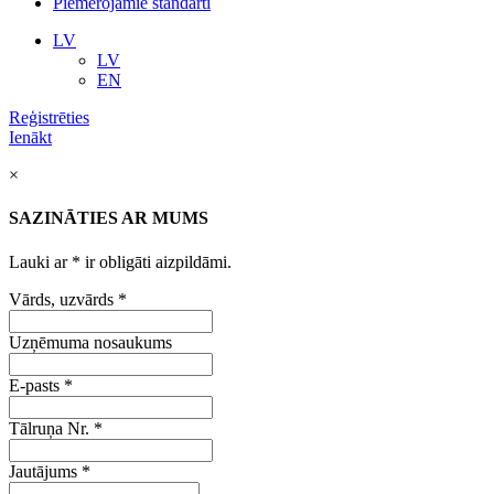
Piemērojamie standarti
LV
LV
EN
Reģistrēties
Ienākt
×
SAZINĀTIES AR MUMS
Lauki ar
*
ir obligāti aizpildāmi.
Vārds, uzvārds
*
Uzņēmuma nosaukums
E-pasts
*
Tālruņa Nr.
*
Jautājums
*