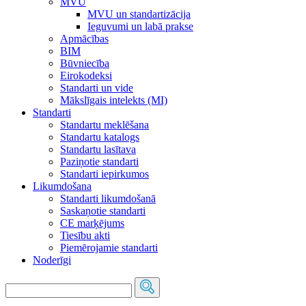
MVU
MVU un standartizācija
Ieguvumi un labā prakse
Apmācības
BIM
Būvniecība
Eirokodeksi
Standarti un vide
Mākslīgais intelekts (MI)
Standarti
Standartu meklēšana
Standartu katalogs
Standartu lasītava
Paziņotie standarti
Standarti iepirkumos
Likumdošana
Standarti likumdošanā
Saskaņotie standarti
CE marķējums
Tiesību akti
Piemērojamie standarti
Noderīgi