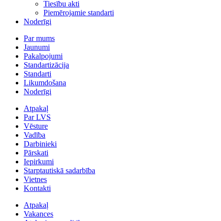
Tiesību akti
Piemērojamie standarti
Noderīgi
Par mums
Jaunumi
Pakalpojumi
Standartizācija
Standarti
Likumdošana
Noderīgi
Atpakaļ
Par LVS
Vēsture
Vadība
Darbinieki
Pārskati
Iepirkumi
Starptautiskā sadarbība
Vietnes
Kontakti
Atpakaļ
Vakances