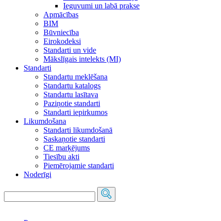
Ieguvumi un labā prakse
Apmācības
BIM
Būvniecība
Eirokodeksi
Standarti un vide
Mākslīgais intelekts (MI)
Standarti
Standartu meklēšana
Standartu katalogs
Standartu lasītava
Paziņotie standarti
Standarti iepirkumos
Likumdošana
Standarti likumdošanā
Saskaņotie standarti
CE marķējums
Tiesību akti
Piemērojamie standarti
Noderīgi