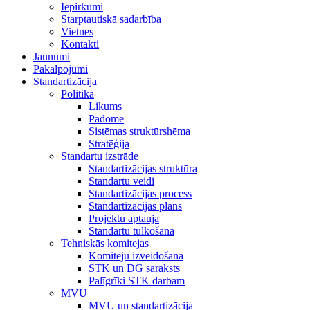
Iepirkumi
Starptautiskā sadarbība
Vietnes
Kontakti
Jaunumi
Pakalpojumi
Standartizācija
Politika
Likums
Padome
Sistēmas struktūrshēma
Stratēģija
Standartu izstrāde
Standartizācijas struktūra
Standartu veidi
Standartizācijas process
Standartizācijas plāns
Projektu aptauja
Standartu tulkošana
Tehniskās komitejas
Komiteju izveidošana
STK un DG saraksts
Palīgrīki STK darbam
MVU
MVU un standartizācija