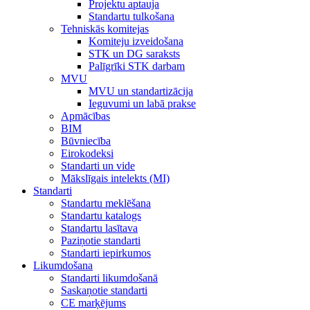
Projektu aptauja
Standartu tulkošana
Tehniskās komitejas
Komiteju izveidošana
STK un DG saraksts
Palīgrīki STK darbam
MVU
MVU un standartizācija
Ieguvumi un labā prakse
Apmācības
BIM
Būvniecība
Eirokodeksi
Standarti un vide
Mākslīgais intelekts (MI)
Standarti
Standartu meklēšana
Standartu katalogs
Standartu lasītava
Paziņotie standarti
Standarti iepirkumos
Likumdošana
Standarti likumdošanā
Saskaņotie standarti
CE marķējums