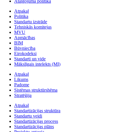
Atalgojuma politika
Atpakaļ
Politika
Standartu izstrāde
Tehniskās komitejas
MVU
Apmācības
BIM
Būvniecība
Eirokodeksi
Standarti un vide
Mākslīgais intelekts (MI)
Atpakaļ
Likums
Padome
Sistēmas struktūrshēma
Stratēģija
Atpakaļ
Standartizācijas struktūra
Standartu veidi
Standartizācijas process
Standartizācijas plāns
Projektu aptauja