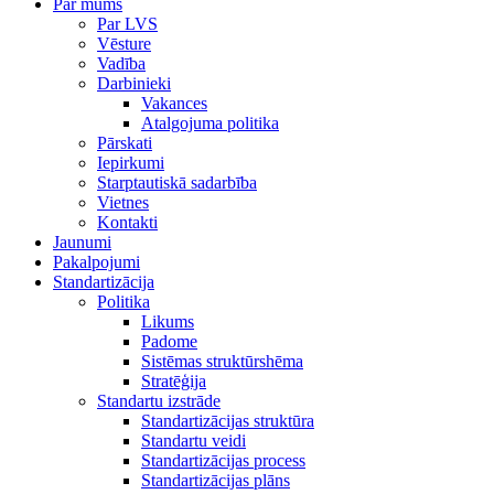
Par mums
Par LVS
Vēsture
Vadība
Darbinieki
Vakances
Atalgojuma politika
Pārskati
Iepirkumi
Starptautiskā sadarbība
Vietnes
Kontakti
Jaunumi
Pakalpojumi
Standartizācija
Politika
Likums
Padome
Sistēmas struktūrshēma
Stratēģija
Standartu izstrāde
Standartizācijas struktūra
Standartu veidi
Standartizācijas process
Standartizācijas plāns