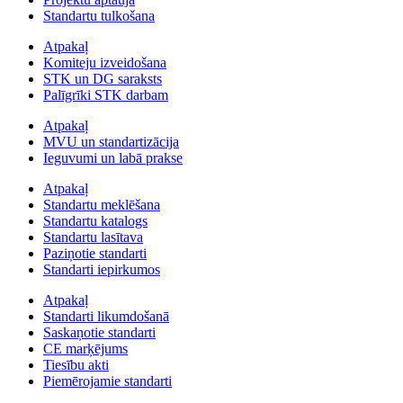
Standartu tulkošana
Atpakaļ
Komiteju izveidošana
STK un DG saraksts
Palīgrīki STK darbam
Atpakaļ
MVU un standartizācija
Ieguvumi un labā prakse
Atpakaļ
Standartu meklēšana
Standartu katalogs
Standartu lasītava
Paziņotie standarti
Standarti iepirkumos
Atpakaļ
Standarti likumdošanā
Saskaņotie standarti
CE marķējums
Tiesību akti
Piemērojamie standarti