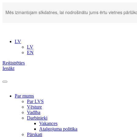
Mēs izmantojam sīkdatnes, lai nodrošinātu jums ērtu vietnes pārlūko
LV
LV
EN
Reģistrēties
Ienākt
Par mums
Par LVS
Vēsture
Vadība
Darbinieki
Vakances
Atalgojuma politika
Pārskati