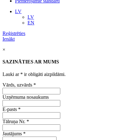
Piemērojamie standarti
LV
LV
EN
Reģistrēties
Ienākt
×
SAZINĀTIES AR MUMS
Lauki ar
*
ir obligāti aizpildāmi.
Vārds, uzvārds
*
Uzņēmuma nosaukums
E-pasts
*
Tālruņa Nr.
*
Jautājums
*