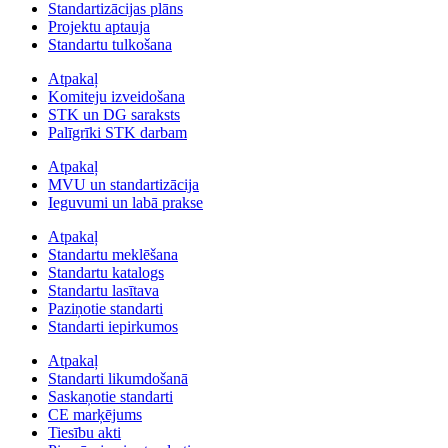
Standartizācijas plāns
Projektu aptauja
Standartu tulkošana
Atpakaļ
Komiteju izveidošana
STK un DG saraksts
Palīgrīki STK darbam
Atpakaļ
MVU un standartizācija
Ieguvumi un labā prakse
Atpakaļ
Standartu meklēšana
Standartu katalogs
Standartu lasītava
Paziņotie standarti
Standarti iepirkumos
Atpakaļ
Standarti likumdošanā
Saskaņotie standarti
CE marķējums
Tiesību akti