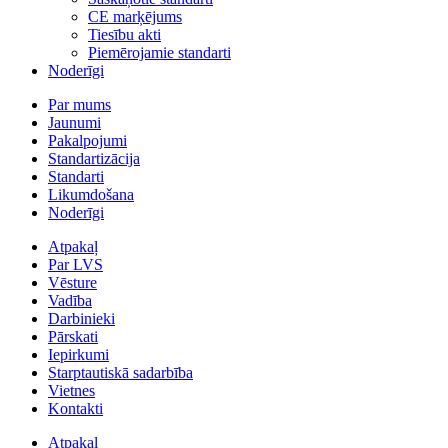
CE marķējums
Tiesību akti
Piemērojamie standarti
Noderīgi
Par mums
Jaunumi
Pakalpojumi
Standartizācija
Standarti
Likumdošana
Noderīgi
Atpakaļ
Par LVS
Vēsture
Vadība
Darbinieki
Pārskati
Iepirkumi
Starptautiskā sadarbība
Vietnes
Kontakti
Atpakaļ