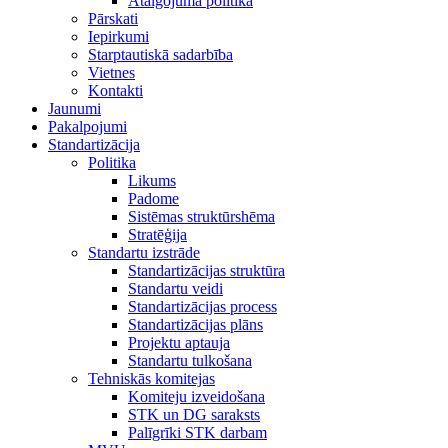
Atalgojuma politika
Pārskati
Iepirkumi
Starptautiskā sadarbība
Vietnes
Kontakti
Jaunumi
Pakalpojumi
Standartizācija
Politika
Likums
Padome
Sistēmas struktūrshēma
Stratēģija
Standartu izstrāde
Standartizācijas struktūra
Standartu veidi
Standartizācijas process
Standartizācijas plāns
Projektu aptauja
Standartu tulkošana
Tehniskās komitejas
Komiteju izveidošana
STK un DG saraksts
Palīgrīki STK darbam