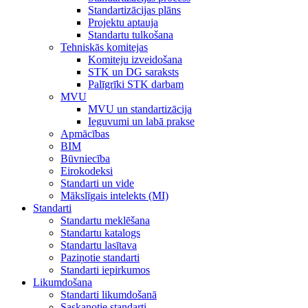
Standartizācijas plāns
Projektu aptauja
Standartu tulkošana
Tehniskās komitejas
Komiteju izveidošana
STK un DG saraksts
Palīgrīki STK darbam
MVU
MVU un standartizācija
Ieguvumi un labā prakse
Apmācības
BIM
Būvniecība
Eirokodeksi
Standarti un vide
Mākslīgais intelekts (MI)
Standarti
Standartu meklēšana
Standartu katalogs
Standartu lasītava
Paziņotie standarti
Standarti iepirkumos
Likumdošana
Standarti likumdošanā
Saskaņotie standarti