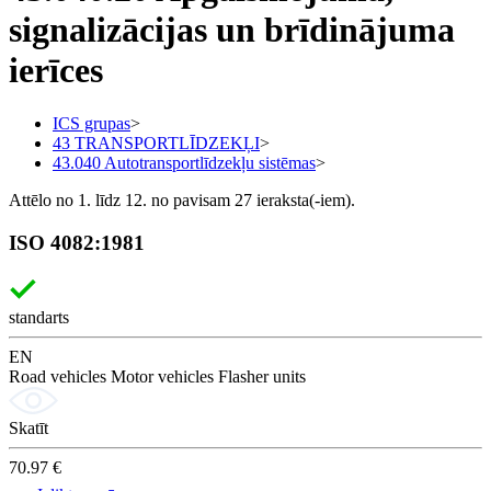
signalizācijas un brīdinājuma
ierīces
ICS grupas
>
43 TRANSPORTLĪDZEKĻI
>
43.040 Autotransportlīdzekļu sistēmas
>
Attēlo no 1. līdz 12. no pavisam 27 ieraksta(-iem).
ISO 4082:1981
standarts
EN
Road vehicles Motor vehicles Flasher units
Skatīt
70.97 €