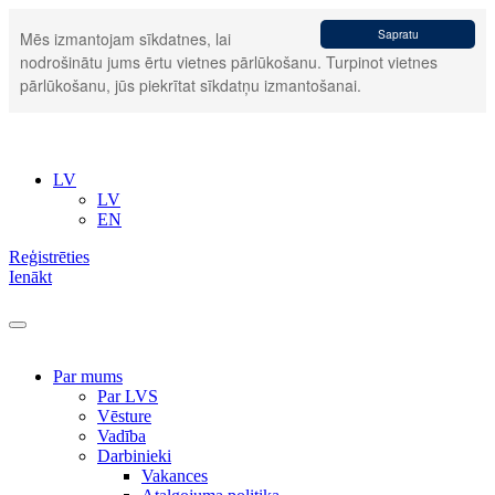
Sapratu
Mēs izmantojam sīkdatnes, lai
nodrošinātu jums ērtu vietnes pārlūkošanu. Turpinot vietnes
pārlūkošanu, jūs piekrītat sīkdatņu izmantošanai.
LV
LV
EN
Reģistrēties
Ienākt
Par mums
Par LVS
Vēsture
Vadība
Darbinieki
Vakances