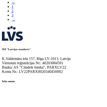
←
1
2
3
→
SIA "Latvijas standarts"
K.Valdemāra iela 157, Rīga LV-1013, Latvija
Vienotais reģistrācijas Nr.: 40203084591
Banka: AS "Citadele banka", PARXLV22
Konta Nr.: LV22PARX0020340450002
Seko mums