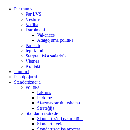
Par mums
Par LVS
Vēsture
Vadība
Darbinieki
Vakances
Atalgojuma politika
Pārskati
Iepirkumi
Starptautiskā sadarbība
Vietnes
Kontakti
Jaunumi
Pakalpojumi
Standartizācija
Politika
Likums
Padome
Sistēmas struktūrshēma
Stratēģija
Standartu izstrāde
Standartizācijas struktūra
Standartu veidi
Standartizācijas process