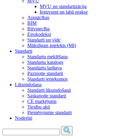
MVU
MVU un standartizācija
Ieguvumi un labā prakse
Apmācības
BIM
Būvniecība
Eirokodeksi
Standarti un vide
Mākslīgais intelekts (MI)
Standarti
Standartu meklēšana
Standartu katalogs
Standartu lasītava
Paziņotie standarti
Standarti iepirkumos
Likumdošana
Standarti likumdošanā
Saskaņotie standarti
CE marķējums
Tiesību akti
Piemērojamie standarti
Noderīgi