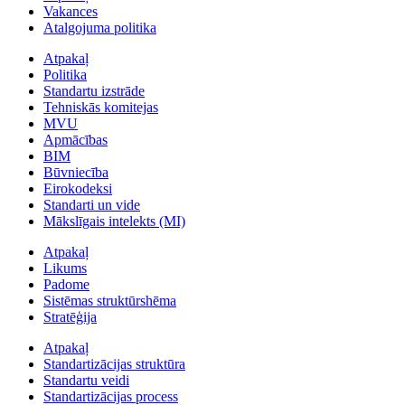
Vakances
Atalgojuma politika
Atpakaļ
Politika
Standartu izstrāde
Tehniskās komitejas
MVU
Apmācības
BIM
Būvniecība
Eirokodeksi
Standarti un vide
Mākslīgais intelekts (MI)
Atpakaļ
Likums
Padome
Sistēmas struktūrshēma
Stratēģija
Atpakaļ
Standartizācijas struktūra
Standartu veidi
Standartizācijas process