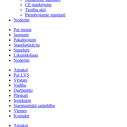
CE marķējums
Tiesību akti
Piemērojamie standarti
Noderīgi
Par mums
Jaunumi
Pakalpojumi
Standartizācija
Standarti
Likumdošana
Noderīgi
Atpakaļ
Par LVS
Vēsture
Vadība
Darbinieki
Pārskati
Iepirkumi
Starptautiskā sadarbība
Vietnes
Kontakti
Atpakaļ