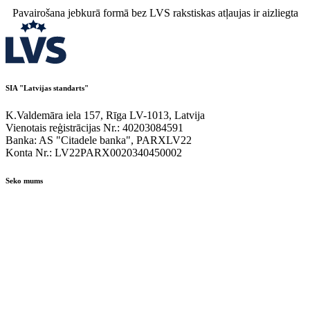
Pavairošana jebkurā formā bez LVS rakstiskas atļaujas ir aizliegta
SIA "Latvijas standarts"
K.Valdemāra iela 157, Rīga LV-1013, Latvija
Vienotais reģistrācijas Nr.: 40203084591
Banka: AS "Citadele banka", PARXLV22
Konta Nr.: LV22PARX0020340450002
Seko mums