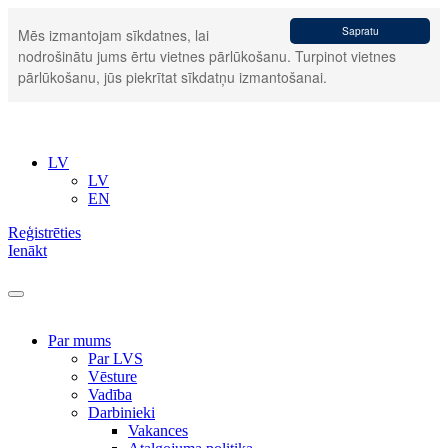
Sapratu
Mēs izmantojam sīkdatnes, lai
nodrošinātu jums ērtu vietnes pārlūkošanu. Turpinot vietnes
pārlūkošanu, jūs piekrītat sīkdatņu izmantošanai.
LV
LV
EN
Reģistrēties
Ienākt
Par mums
Par LVS
Vēsture
Vadība
Darbinieki
Vakances