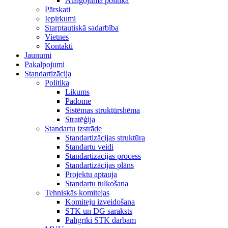
Atalgojuma politika
Pārskati
Iepirkumi
Starptautiskā sadarbība
Vietnes
Kontakti
Jaunumi
Pakalpojumi
Standartizācija
Politika
Likums
Padome
Sistēmas struktūrshēma
Stratēģija
Standartu izstrāde
Standartizācijas struktūra
Standartu veidi
Standartizācijas process
Standartizācijas plāns
Projektu aptauja
Standartu tulkošana
Tehniskās komitejas
Komiteju izveidošana
STK un DG saraksts
Palīgrīki STK darbam