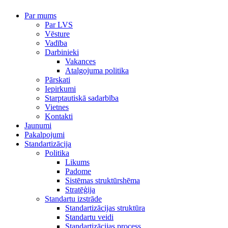
Par mums
Par LVS
Vēsture
Vadība
Darbinieki
Vakances
Atalgojuma politika
Pārskati
Iepirkumi
Starptautiskā sadarbība
Vietnes
Kontakti
Jaunumi
Pakalpojumi
Standartizācija
Politika
Likums
Padome
Sistēmas struktūrshēma
Stratēģija
Standartu izstrāde
Standartizācijas struktūra
Standartu veidi
Standartizācijas process