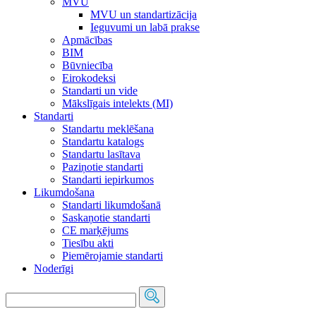
MVU
MVU un standartizācija
Ieguvumi un labā prakse
Apmācības
BIM
Būvniecība
Eirokodeksi
Standarti un vide
Mākslīgais intelekts (MI)
Standarti
Standartu meklēšana
Standartu katalogs
Standartu lasītava
Paziņotie standarti
Standarti iepirkumos
Likumdošana
Standarti likumdošanā
Saskaņotie standarti
CE marķējums
Tiesību akti
Piemērojamie standarti
Noderīgi