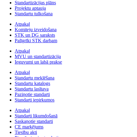
Standartizācijas plāns
Projektu aptauja
Standartu tulkošana
Atpakaļ
Komiteju izveidošana
STK un DG saraksts
Palīgrīki STK darbam
Atpakaļ
MVU un standartizācija
Ieguvumi un labā prakse
Atpakaļ
Standartu meklēšana
Standartu katalogs
Standartu lasītava
Paziņotie standarti
Standarti iepirkumos
Atpakaļ
Standarti likumdošanā
Saskaņotie standarti
CE marķējums
Tiesību akti