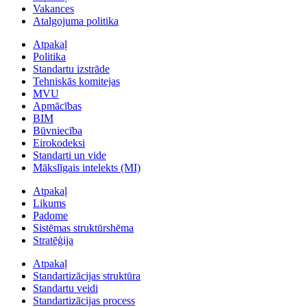
Vakances
Atalgojuma politika
Atpakaļ
Politika
Standartu izstrāde
Tehniskās komitejas
MVU
Apmācības
BIM
Būvniecība
Eirokodeksi
Standarti un vide
Mākslīgais intelekts (MI)
Atpakaļ
Likums
Padome
Sistēmas struktūrshēma
Stratēģija
Atpakaļ
Standartizācijas struktūra
Standartu veidi
Standartizācijas process