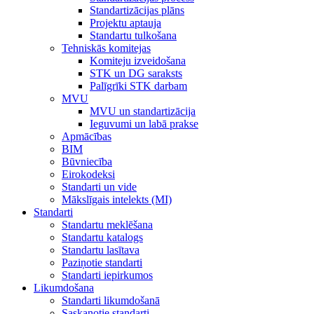
Standartizācijas plāns
Projektu aptauja
Standartu tulkošana
Tehniskās komitejas
Komiteju izveidošana
STK un DG saraksts
Palīgrīki STK darbam
MVU
MVU un standartizācija
Ieguvumi un labā prakse
Apmācības
BIM
Būvniecība
Eirokodeksi
Standarti un vide
Mākslīgais intelekts (MI)
Standarti
Standartu meklēšana
Standartu katalogs
Standartu lasītava
Paziņotie standarti
Standarti iepirkumos
Likumdošana
Standarti likumdošanā
Saskaņotie standarti