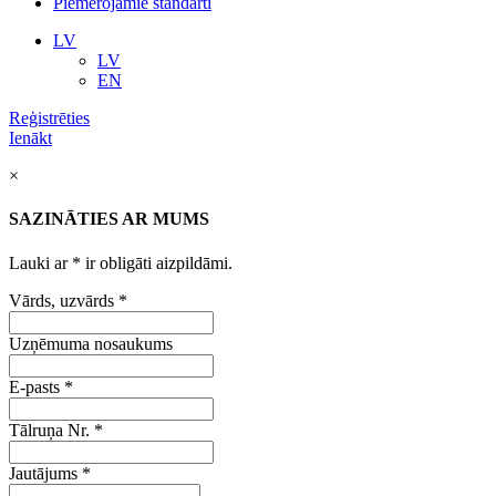
Piemērojamie standarti
LV
LV
EN
Reģistrēties
Ienākt
×
SAZINĀTIES AR MUMS
Lauki ar
*
ir obligāti aizpildāmi.
Vārds, uzvārds
*
Uzņēmuma nosaukums
E-pasts
*
Tālruņa Nr.
*
Jautājums
*