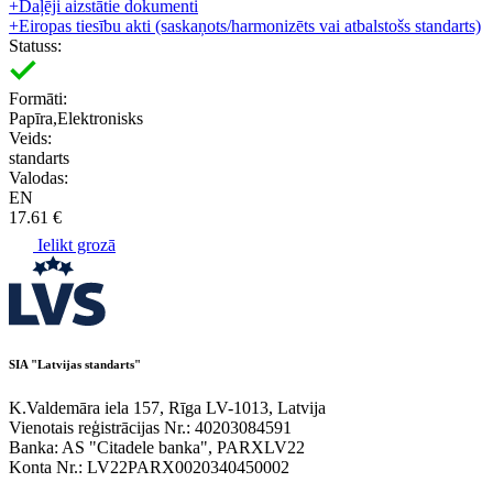
+
Daļēji aizstātie dokumenti
+
Eiropas tiesību akti (saskaņots/harmonizēts vai atbalstošs standarts)
Statuss:
Formāti:
Papīra,Elektronisks
Veids:
standarts
Valodas:
EN
17.61 €
Ielikt grozā
SIA "Latvijas standarts"
K.Valdemāra iela 157, Rīga LV-1013, Latvija
Vienotais reģistrācijas Nr.: 40203084591
Banka: AS "Citadele banka", PARXLV22
Konta Nr.: LV22PARX0020340450002