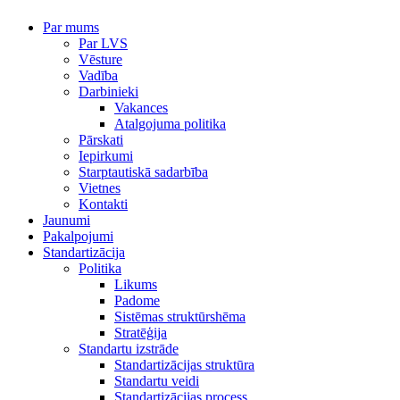
Par mums
Par LVS
Vēsture
Vadība
Darbinieki
Vakances
Atalgojuma politika
Pārskati
Iepirkumi
Starptautiskā sadarbība
Vietnes
Kontakti
Jaunumi
Pakalpojumi
Standartizācija
Politika
Likums
Padome
Sistēmas struktūrshēma
Stratēģija
Standartu izstrāde
Standartizācijas struktūra
Standartu veidi
Standartizācijas process