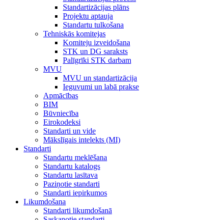
Standartizācijas plāns
Projektu aptauja
Standartu tulkošana
Tehniskās komitejas
Komiteju izveidošana
STK un DG saraksts
Palīgrīki STK darbam
MVU
MVU un standartizācija
Ieguvumi un labā prakse
Apmācības
BIM
Būvniecība
Eirokodeksi
Standarti un vide
Mākslīgais intelekts (MI)
Standarti
Standartu meklēšana
Standartu katalogs
Standartu lasītava
Paziņotie standarti
Standarti iepirkumos
Likumdošana
Standarti likumdošanā
Saskaņotie standarti