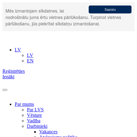
Sapratu
Mēs izmantojam sīkdatnes, lai
nodrošinātu jums ērtu vietnes pārlūkošanu. Turpinot vietnes
pārlūkošanu, jūs piekrītat sīkdatņu izmantošanai.
LV
LV
EN
Reģistrēties
Ienākt
Par mums
Par LVS
Vēsture
Vadība
Darbinieki
Vakances