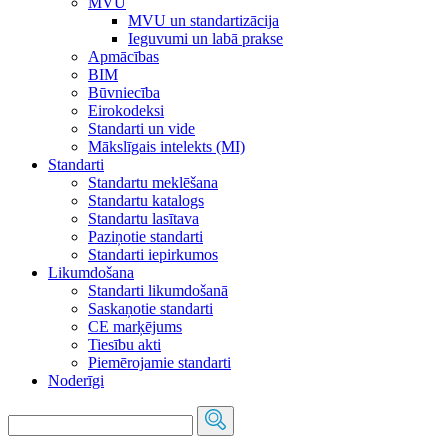
MVU
MVU un standartizācija
Ieguvumi un labā prakse
Apmācības
BIM
Būvniecība
Eirokodeksi
Standarti un vide
Mākslīgais intelekts (MI)
Standarti
Standartu meklēšana
Standartu katalogs
Standartu lasītava
Paziņotie standarti
Standarti iepirkumos
Likumdošana
Standarti likumdošanā
Saskaņotie standarti
CE marķējums
Tiesību akti
Piemērojamie standarti
Noderīgi