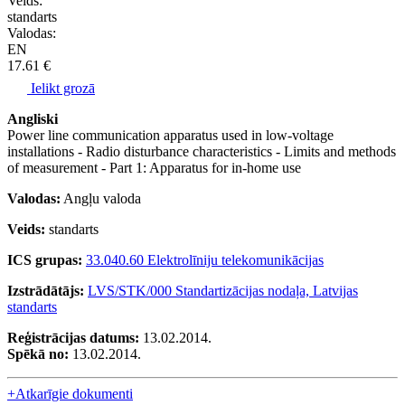
Veids:
standarts
Valodas:
EN
17.61 €
Ielikt grozā
Angliski
Power line communication apparatus used in low-voltage
installations - Radio disturbance characteristics - Limits and methods
of measurement - Part 1: Apparatus for in-home use
Valodas:
Angļu valoda
Veids:
standarts
ICS grupas:
33.040.60 Elektrolīniju telekomunikācijas
Izstrādātājs:
LVS/STK/000 Standartizācijas nodaļa, Latvijas
standarts
Reģistrācijas datums:
13.02.2014.
Spēkā no:
13.02.2014.
+
Atkarīgie dokumenti