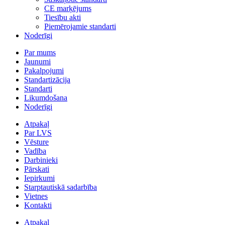
CE marķējums
Tiesību akti
Piemērojamie standarti
Noderīgi
Par mums
Jaunumi
Pakalpojumi
Standartizācija
Standarti
Likumdošana
Noderīgi
Atpakaļ
Par LVS
Vēsture
Vadība
Darbinieki
Pārskati
Iepirkumi
Starptautiskā sadarbība
Vietnes
Kontakti
Atpakaļ