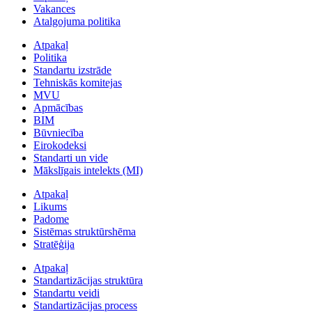
Vakances
Atalgojuma politika
Atpakaļ
Politika
Standartu izstrāde
Tehniskās komitejas
MVU
Apmācības
BIM
Būvniecība
Eirokodeksi
Standarti un vide
Mākslīgais intelekts (MI)
Atpakaļ
Likums
Padome
Sistēmas struktūrshēma
Stratēģija
Atpakaļ
Standartizācijas struktūra
Standartu veidi
Standartizācijas process