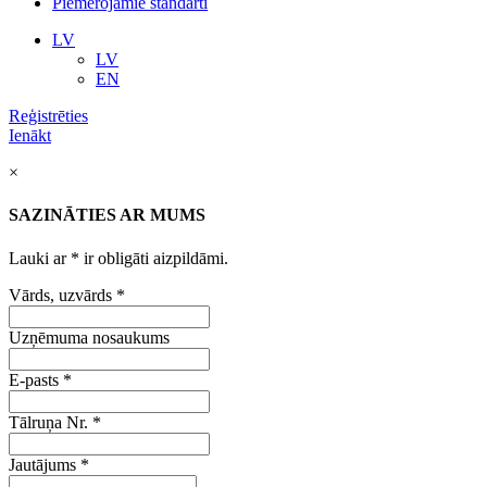
Piemērojamie standarti
LV
LV
EN
Reģistrēties
Ienākt
×
SAZINĀTIES AR MUMS
Lauki ar
*
ir obligāti aizpildāmi.
Vārds, uzvārds
*
Uzņēmuma nosaukums
E-pasts
*
Tālruņa Nr.
*
Jautājums
*