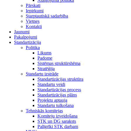
Atalgojuma politika
Pārskati
Iepirkumi
Starptautiskā sadarbība
Vietnes
Kontakti
Jaunumi
Pakalpojumi
Standartizācija
Politika
Likums
Padome
Sistēmas struktūrshēma
Stratēģija
Standartu izstrāde
Standartizācijas struktūra
Standartu veidi
Standartizācijas process
Standartizācijas plāns
Projektu aptauja
Standartu tulkošana
Tehniskās komitejas
Komiteju izveidošana
STK un DG saraksts
Palīgrīki STK darbam