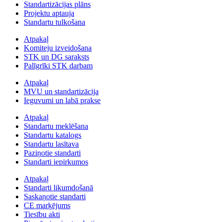
Standartizācijas plāns
Projektu aptauja
Standartu tulkošana
Atpakaļ
Komiteju izveidošana
STK un DG saraksts
Palīgrīki STK darbam
Atpakaļ
MVU un standartizācija
Ieguvumi un labā prakse
Atpakaļ
Standartu meklēšana
Standartu katalogs
Standartu lasītava
Paziņotie standarti
Standarti iepirkumos
Atpakaļ
Standarti likumdošanā
Saskaņotie standarti
CE marķējums
Tiesību akti