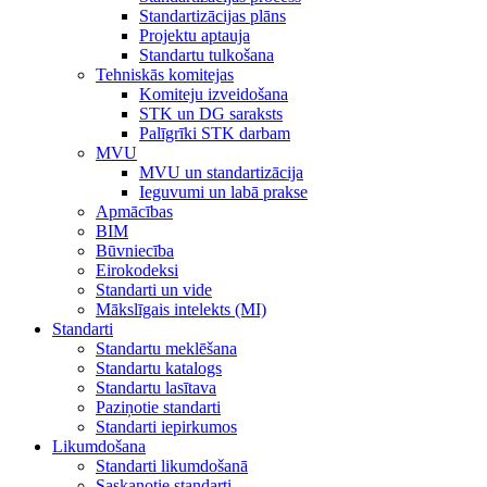
Standartizācijas plāns
Projektu aptauja
Standartu tulkošana
Tehniskās komitejas
Komiteju izveidošana
STK un DG saraksts
Palīgrīki STK darbam
MVU
MVU un standartizācija
Ieguvumi un labā prakse
Apmācības
BIM
Būvniecība
Eirokodeksi
Standarti un vide
Mākslīgais intelekts (MI)
Standarti
Standartu meklēšana
Standartu katalogs
Standartu lasītava
Paziņotie standarti
Standarti iepirkumos
Likumdošana
Standarti likumdošanā
Saskaņotie standarti