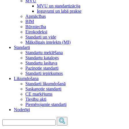
MVU
MVU un standartizācija
Ieguvumi un labā prakse
Apmācības
BIM
Būvniecība
Eirokodeksi
Standarti un vide
Mākslīgais intelekts (MI)
Standarti
Standartu meklēšana
Standartu katalogs
Standartu lasītava
Paziņotie standarti
Standarti iepirkumos
Likumdošana
Standarti likumdošanā
Saskaņotie standarti
CE marķējums
Tiesību akti
Piemērojamie standarti
Noderīgi