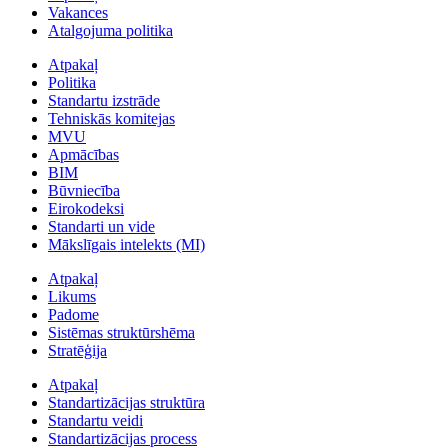
Vakances
Atalgojuma politika
Atpakaļ
Politika
Standartu izstrāde
Tehniskās komitejas
MVU
Apmācības
BIM
Būvniecība
Eirokodeksi
Standarti un vide
Mākslīgais intelekts (MI)
Atpakaļ
Likums
Padome
Sistēmas struktūrshēma
Stratēģija
Atpakaļ
Standartizācijas struktūra
Standartu veidi
Standartizācijas process