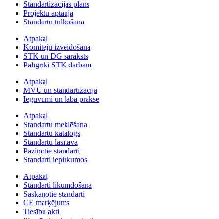
Standartizācijas plāns
Projektu aptauja
Standartu tulkošana
Atpakaļ
Komiteju izveidošana
STK un DG saraksts
Palīgrīki STK darbam
Atpakaļ
MVU un standartizācija
Ieguvumi un labā prakse
Atpakaļ
Standartu meklēšana
Standartu katalogs
Standartu lasītava
Paziņotie standarti
Standarti iepirkumos
Atpakaļ
Standarti likumdošanā
Saskaņotie standarti
CE marķējums
Tiesību akti