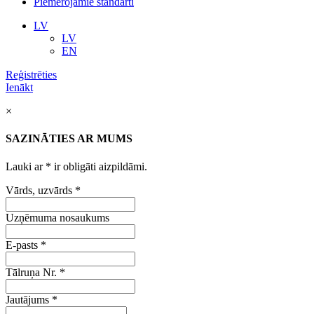
Piemērojamie standarti
LV
LV
EN
Reģistrēties
Ienākt
×
SAZINĀTIES AR MUMS
Lauki ar
*
ir obligāti aizpildāmi.
Vārds, uzvārds
*
Uzņēmuma nosaukums
E-pasts
*
Tālruņa Nr.
*
Jautājums
*