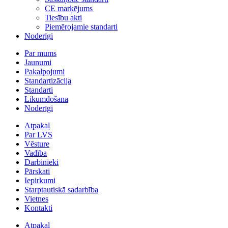
CE marķējums
Tiesību akti
Piemērojamie standarti
Noderīgi
Par mums
Jaunumi
Pakalpojumi
Standartizācija
Standarti
Likumdošana
Noderīgi
Atpakaļ
Par LVS
Vēsture
Vadība
Darbinieki
Pārskati
Iepirkumi
Starptautiskā sadarbība
Vietnes
Kontakti
Atpakaļ