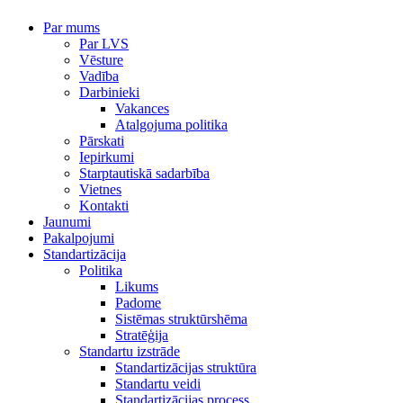
Par mums
Par LVS
Vēsture
Vadība
Darbinieki
Vakances
Atalgojuma politika
Pārskati
Iepirkumi
Starptautiskā sadarbība
Vietnes
Kontakti
Jaunumi
Pakalpojumi
Standartizācija
Politika
Likums
Padome
Sistēmas struktūrshēma
Stratēģija
Standartu izstrāde
Standartizācijas struktūra
Standartu veidi
Standartizācijas process