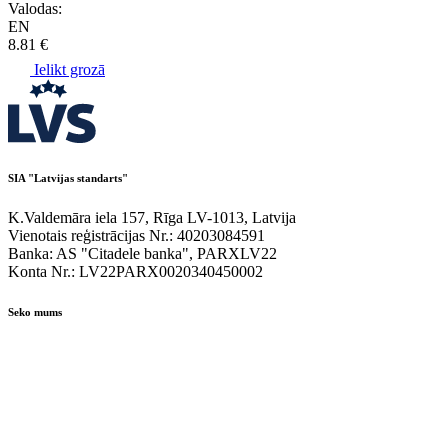
Valodas:
EN
8.81 €
Ielikt grozā
SIA "Latvijas standarts"
K.Valdemāra iela 157, Rīga LV-1013, Latvija
Vienotais reģistrācijas Nr.: 40203084591
Banka: AS "Citadele banka", PARXLV22
Konta Nr.: LV22PARX0020340450002
Seko mums