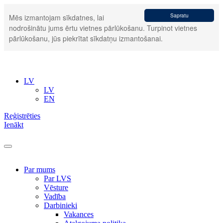
Sapratu
Mēs izmantojam sīkdatnes, lai
nodrošinātu jums ērtu vietnes pārlūkošanu. Turpinot vietnes
pārlūkošanu, jūs piekrītat sīkdatņu izmantošanai.
LV
LV
EN
Reģistrēties
Ienākt
Par mums
Par LVS
Vēsture
Vadība
Darbinieki
Vakances