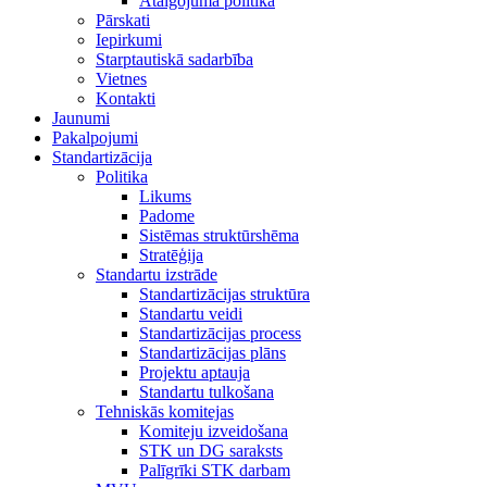
Atalgojuma politika
Pārskati
Iepirkumi
Starptautiskā sadarbība
Vietnes
Kontakti
Jaunumi
Pakalpojumi
Standartizācija
Politika
Likums
Padome
Sistēmas struktūrshēma
Stratēģija
Standartu izstrāde
Standartizācijas struktūra
Standartu veidi
Standartizācijas process
Standartizācijas plāns
Projektu aptauja
Standartu tulkošana
Tehniskās komitejas
Komiteju izveidošana
STK un DG saraksts
Palīgrīki STK darbam