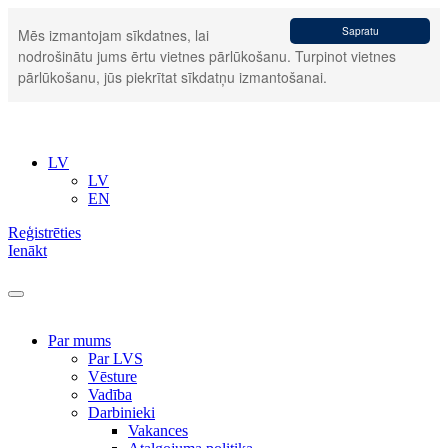
Sapratu
Mēs izmantojam sīkdatnes, lai
nodrošinātu jums ērtu vietnes pārlūkošanu. Turpinot vietnes
pārlūkošanu, jūs piekrītat sīkdatņu izmantošanai.
LV
LV
EN
Reģistrēties
Ienākt
Par mums
Par LVS
Vēsture
Vadība
Darbinieki
Vakances