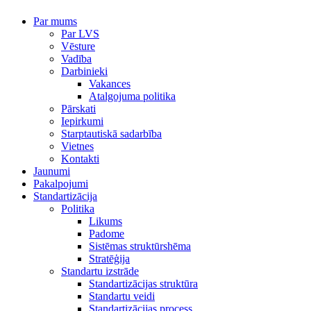
Par mums
Par LVS
Vēsture
Vadība
Darbinieki
Vakances
Atalgojuma politika
Pārskati
Iepirkumi
Starptautiskā sadarbība
Vietnes
Kontakti
Jaunumi
Pakalpojumi
Standartizācija
Politika
Likums
Padome
Sistēmas struktūrshēma
Stratēģija
Standartu izstrāde
Standartizācijas struktūra
Standartu veidi
Standartizācijas process