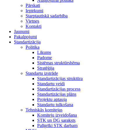
Atalgojuma politika
Pārskati
Iepirkumi
Starptautiskā sadarbība
Vietnes
Kontakti
Jaunumi
Pakalpojumi
Standartizācija
Politika
Likums
Padome
Sistēmas struktūrshēma
Stratēģija
Standartu izstrāde
Standartizācijas struktūra
Standartu veidi
Standartizācijas process
Standartizācijas plāns
Projektu aptauja
Standartu tulkošana
Tehniskās komitejas
Komiteju izveidošana
STK un DG saraksts
Palīgrīki STK darbam