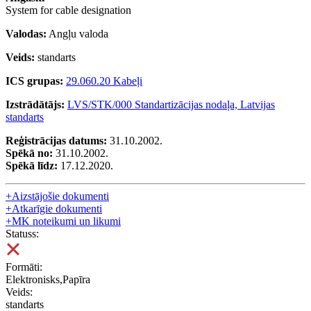
System for cable designation
Valodas:
Angļu valoda
Veids:
standarts
ICS grupas:
29.060.20 Kabeļi
Izstrādātājs:
LVS/STK/000 Standartizācijas nodaļa, Latvijas
standarts
Reģistrācijas datums:
31.10.2002.
Spēkā no:
31.10.2002.
Spēkā līdz:
17.12.2020.
+
Aizstājošie dokumenti
+
Atkarīgie dokumenti
+
MK noteikumi un likumi
Statuss:
Formāti:
Elektronisks,Papīra
Veids:
standarts