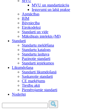
MVU
MVU un standartizācija
Ieguvumi un labā prakse
Apmācības
BIM
Būvniecība
Eirokodeksi
Standarti un vide
Mākslīgais intelekts (MI)
Standarti
Standartu meklēšana
Standartu katalogs
Standartu lasītava
Paziņotie standarti
Standarti iepirkumos
Likumdošana
Standarti likumdošanā
Saskaņotie standarti
CE marķējums
Tiesību akti
Piemērojamie standarti
Noderīgi