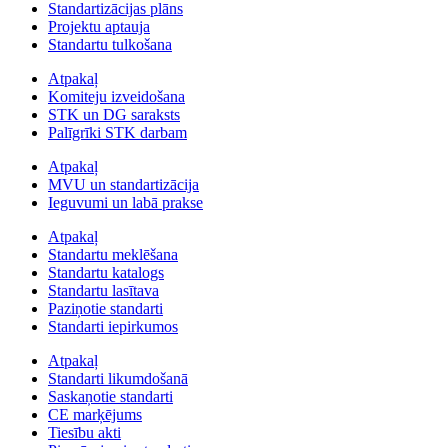
Standartizācijas plāns
Projektu aptauja
Standartu tulkošana
Atpakaļ
Komiteju izveidošana
STK un DG saraksts
Palīgrīki STK darbam
Atpakaļ
MVU un standartizācija
Ieguvumi un labā prakse
Atpakaļ
Standartu meklēšana
Standartu katalogs
Standartu lasītava
Paziņotie standarti
Standarti iepirkumos
Atpakaļ
Standarti likumdošanā
Saskaņotie standarti
CE marķējums
Tiesību akti