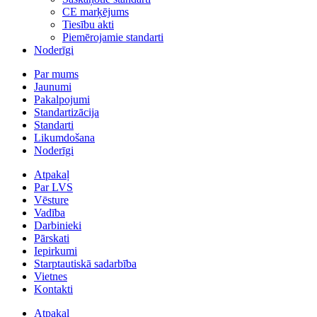
CE marķējums
Tiesību akti
Piemērojamie standarti
Noderīgi
Par mums
Jaunumi
Pakalpojumi
Standartizācija
Standarti
Likumdošana
Noderīgi
Atpakaļ
Par LVS
Vēsture
Vadība
Darbinieki
Pārskati
Iepirkumi
Starptautiskā sadarbība
Vietnes
Kontakti
Atpakaļ