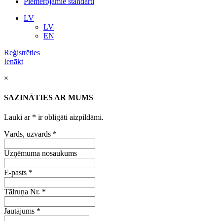
Piemērojamie standarti
LV
LV
EN
Reģistrēties
Ienākt
×
SAZINĀTIES AR MUMS
Lauki ar
*
ir obligāti aizpildāmi.
Vārds, uzvārds
*
Uzņēmuma nosaukums
E-pasts
*
Tālruņa Nr.
*
Jautājums
*