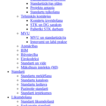
Standartizācijas plāns
Projektu aptauja
Standartu tulkošana
Tehniskās komitejas
Komiteju izveidošana
STK un DG saraksts
Palīgrīki STK darbam
MVU
MVU un standartizācija
Ieguvumi un labā prakse
Apmācības
BIM
Būvniecība
Eirokodeksi
Standarti un vide
Mākslīgais intelekts (MI)
Standarti
Standartu meklēšana
Standartu katalogs
Standartu lasītava
Paziņotie standarti
Standarti iepirkumos
Likumdošana
Standarti likumdošanā
Saskaņotie standarti