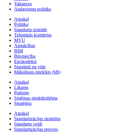
Vakances
Atalgojuma politika
Atpakaļ
Politika
Standartu izstrāde
Tehniskās komitejas
MVU
Apmācības
BIM
Būvniecība
Eirokodeksi
Standarti un vide
Mākslīgais intelekts (MI)
Atpakaļ
Likums
Padome
Sistēmas struktūrshēma
Stratēģija
Atpakaļ
Standartizācijas struktūra
Standartu veidi
Standartizācijas process