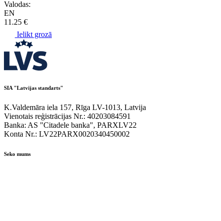
Valodas:
EN
11.25 €
Ielikt grozā
SIA "Latvijas standarts"
K.Valdemāra iela 157, Rīga LV-1013, Latvija
Vienotais reģistrācijas Nr.: 40203084591
Banka: AS "Citadele banka", PARXLV22
Konta Nr.: LV22PARX0020340450002
Seko mums