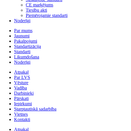
CE marķējums
Tiesību akti
Piemērojamie standarti
Noderīgi
Par mums
Jaunumi
Pakalpojumi
Standartizācija
Standarti
Likumdošana
Noderīgi
Atpakaļ
Par LVS
Vēsture
Vadība
Darbinieki
Pārskati
Iepirkumi
Starptautiskā sadarbība
Vietnes
Kontakti
Atpakaļ