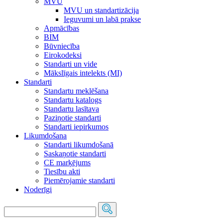
MVU
MVU un standartizācija
Ieguvumi un labā prakse
Apmācības
BIM
Būvniecība
Eirokodeksi
Standarti un vide
Mākslīgais intelekts (MI)
Standarti
Standartu meklēšana
Standartu katalogs
Standartu lasītava
Paziņotie standarti
Standarti iepirkumos
Likumdošana
Standarti likumdošanā
Saskaņotie standarti
CE marķējums
Tiesību akti
Piemērojamie standarti
Noderīgi