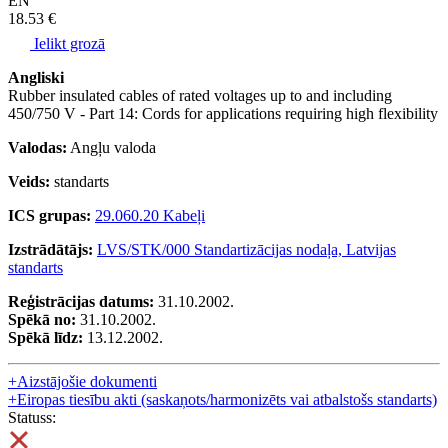
EN
18.53 €
Ielikt grozā
Angliski
Rubber insulated cables of rated voltages up to and including
450/750 V - Part 14: Cords for applications requiring high flexibility
Valodas:
Angļu valoda
Veids:
standarts
ICS grupas:
29.060.20 Kabeļi
Izstrādātājs:
LVS/STK/000 Standartizācijas nodaļa, Latvijas
standarts
Reģistrācijas datums:
31.10.2002.
Spēkā no:
31.10.2002.
Spēkā līdz:
13.12.2002.
+
Aizstājošie dokumenti
+
Eiropas tiesību akti (saskaņots/harmonizēts vai atbalstošs standarts)
Statuss: