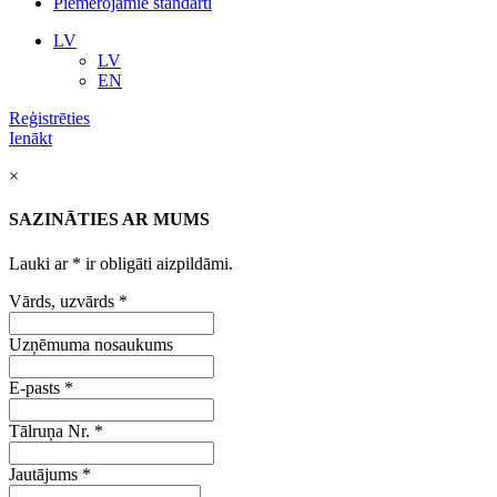
Piemērojamie standarti
LV
LV
EN
Reģistrēties
Ienākt
×
SAZINĀTIES AR MUMS
Lauki ar
*
ir obligāti aizpildāmi.
Vārds, uzvārds
*
Uzņēmuma nosaukums
E-pasts
*
Tālruņa Nr.
*
Jautājums
*