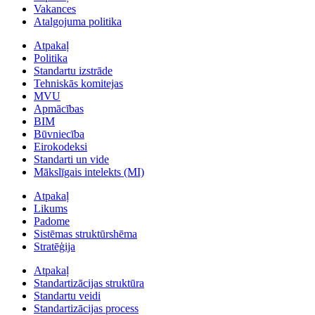
Vakances
Atalgojuma politika
Atpakaļ
Politika
Standartu izstrāde
Tehniskās komitejas
MVU
Apmācības
BIM
Būvniecība
Eirokodeksi
Standarti un vide
Mākslīgais intelekts (MI)
Atpakaļ
Likums
Padome
Sistēmas struktūrshēma
Stratēģija
Atpakaļ
Standartizācijas struktūra
Standartu veidi
Standartizācijas process