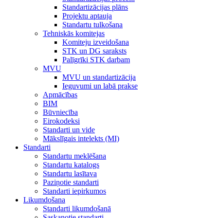
Standartizācijas plāns
Projektu aptauja
Standartu tulkošana
Tehniskās komitejas
Komiteju izveidošana
STK un DG saraksts
Palīgrīki STK darbam
MVU
MVU un standartizācija
Ieguvumi un labā prakse
Apmācības
BIM
Būvniecība
Eirokodeksi
Standarti un vide
Mākslīgais intelekts (MI)
Standarti
Standartu meklēšana
Standartu katalogs
Standartu lasītava
Paziņotie standarti
Standarti iepirkumos
Likumdošana
Standarti likumdošanā
Saskaņotie standarti