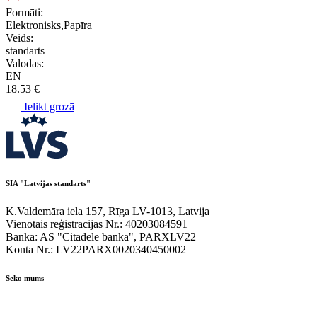
Formāti:
Elektronisks,Papīra
Veids:
standarts
Valodas:
EN
18.53 €
Ielikt grozā
SIA "Latvijas standarts"
K.Valdemāra iela 157, Rīga LV-1013, Latvija
Vienotais reģistrācijas Nr.: 40203084591
Banka: AS "Citadele banka", PARXLV22
Konta Nr.: LV22PARX0020340450002
Seko mums