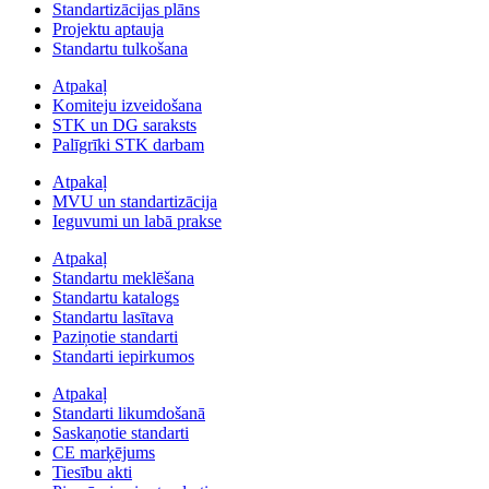
Standartizācijas plāns
Projektu aptauja
Standartu tulkošana
Atpakaļ
Komiteju izveidošana
STK un DG saraksts
Palīgrīki STK darbam
Atpakaļ
MVU un standartizācija
Ieguvumi un labā prakse
Atpakaļ
Standartu meklēšana
Standartu katalogs
Standartu lasītava
Paziņotie standarti
Standarti iepirkumos
Atpakaļ
Standarti likumdošanā
Saskaņotie standarti
CE marķējums
Tiesību akti