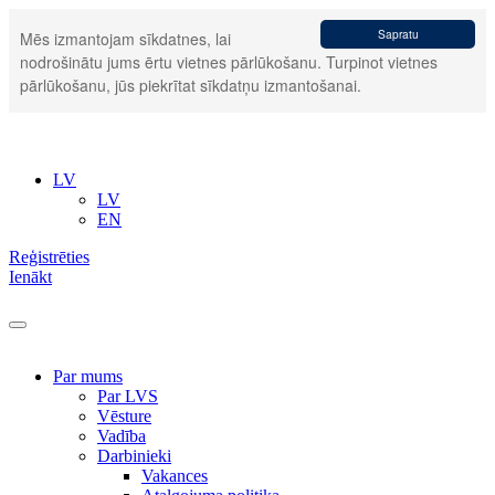
Sapratu
Mēs izmantojam sīkdatnes, lai
nodrošinātu jums ērtu vietnes pārlūkošanu. Turpinot vietnes
pārlūkošanu, jūs piekrītat sīkdatņu izmantošanai.
LV
LV
EN
Reģistrēties
Ienākt
Par mums
Par LVS
Vēsture
Vadība
Darbinieki
Vakances