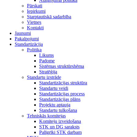
Atalgojuma politika
Pārskati
Iepirkumi
Starptautiskā sadarbība
Vietnes
Kontakti
Jaunumi
Pakalpojumi
Standartizācija
Politika
Likums
Padome
Sistēmas struktūrshēma
Stratēģija
Standartu izstrāde
Standartizācijas struktūra
Standartu veidi
Standartizācijas process
Standartizācijas plāns
Projektu aptauja
Standartu tulkošana
Tehniskās komitejas
Komiteju izveidošana
STK un DG saraksts
Palīgrīki STK darbam