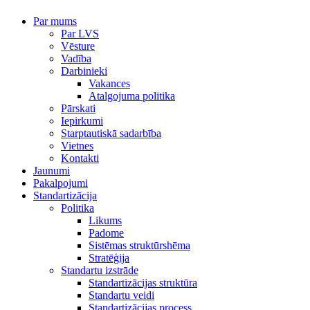
Par mums
Par LVS
Vēsture
Vadība
Darbinieki
Vakances
Atalgojuma politika
Pārskati
Iepirkumi
Starptautiskā sadarbība
Vietnes
Kontakti
Jaunumi
Pakalpojumi
Standartizācija
Politika
Likums
Padome
Sistēmas struktūrshēma
Stratēģija
Standartu izstrāde
Standartizācijas struktūra
Standartu veidi
Standartizācijas process