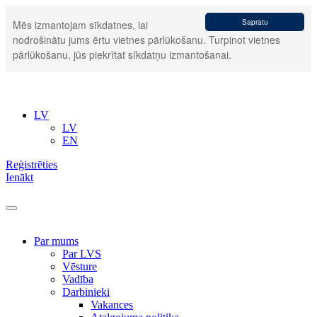
Sapratu
Mēs izmantojam sīkdatnes, lai
nodrošinātu jums ērtu vietnes pārlūkošanu. Turpinot vietnes
pārlūkošanu, jūs piekrītat sīkdatņu izmantošanai.
LV
LV
EN
Reģistrēties
Ienākt
Par mums
Par LVS
Vēsture
Vadība
Darbinieki
Vakances