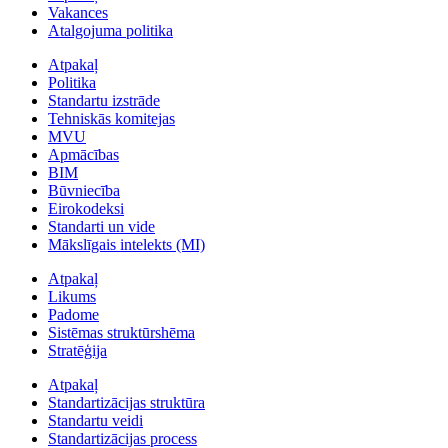
Vakances
Atalgojuma politika
Atpakaļ
Politika
Standartu izstrāde
Tehniskās komitejas
MVU
Apmācības
BIM
Būvniecība
Eirokodeksi
Standarti un vide
Mākslīgais intelekts (MI)
Atpakaļ
Likums
Padome
Sistēmas struktūrshēma
Stratēģija
Atpakaļ
Standartizācijas struktūra
Standartu veidi
Standartizācijas process