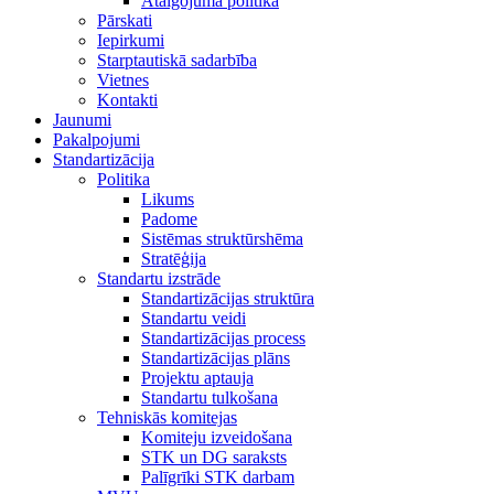
Atalgojuma politika
Pārskati
Iepirkumi
Starptautiskā sadarbība
Vietnes
Kontakti
Jaunumi
Pakalpojumi
Standartizācija
Politika
Likums
Padome
Sistēmas struktūrshēma
Stratēģija
Standartu izstrāde
Standartizācijas struktūra
Standartu veidi
Standartizācijas process
Standartizācijas plāns
Projektu aptauja
Standartu tulkošana
Tehniskās komitejas
Komiteju izveidošana
STK un DG saraksts
Palīgrīki STK darbam