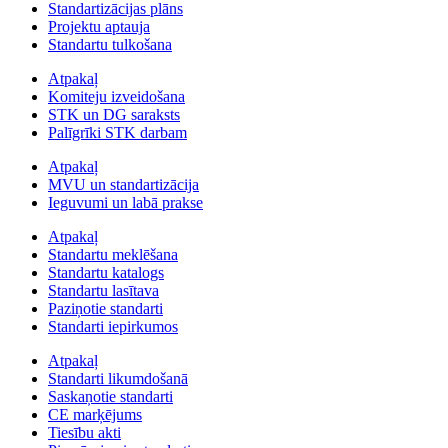
Standartizācijas plāns
Projektu aptauja
Standartu tulkošana
Atpakaļ
Komiteju izveidošana
STK un DG saraksts
Palīgrīki STK darbam
Atpakaļ
MVU un standartizācija
Ieguvumi un labā prakse
Atpakaļ
Standartu meklēšana
Standartu katalogs
Standartu lasītava
Paziņotie standarti
Standarti iepirkumos
Atpakaļ
Standarti likumdošanā
Saskaņotie standarti
CE marķējums
Tiesību akti