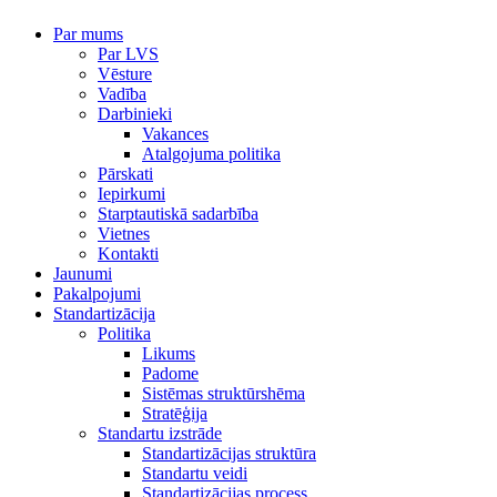
Par mums
Par LVS
Vēsture
Vadība
Darbinieki
Vakances
Atalgojuma politika
Pārskati
Iepirkumi
Starptautiskā sadarbība
Vietnes
Kontakti
Jaunumi
Pakalpojumi
Standartizācija
Politika
Likums
Padome
Sistēmas struktūrshēma
Stratēģija
Standartu izstrāde
Standartizācijas struktūra
Standartu veidi
Standartizācijas process