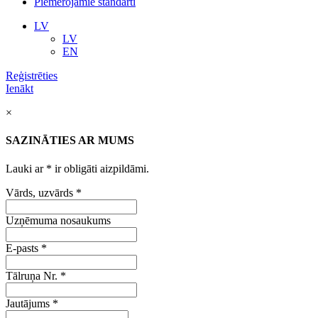
Piemērojamie standarti
LV
LV
EN
Reģistrēties
Ienākt
×
SAZINĀTIES AR MUMS
Lauki ar
*
ir obligāti aizpildāmi.
Vārds, uzvārds
*
Uzņēmuma nosaukums
E-pasts
*
Tālruņa Nr.
*
Jautājums
*