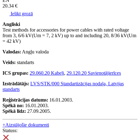
EN
20.34 €
Ielikt grozā
Angliski
Test methods for accessories for power cables with rated voltage
from 3, 6/6 kV(Um = 7, 2 kV) up to and including 20, 8/36 kV(Um
= 42 kV)
Valodas:
Angļu valoda
Veids:
standarts
ICS grupas:
29.060.20 Kabeļi
,
29.120.20 Savienotājierīces
Izstrādātājs:
LVS/STK/000 Standartizācijas nodaļa, Latvijas
standarts
Reģistrācijas datums:
16.01.2003.
Spēkā no:
16.01.2003.
Spēkā līdz:
27.09.2005.
+
Aizstājošie dokumenti
Statuss: