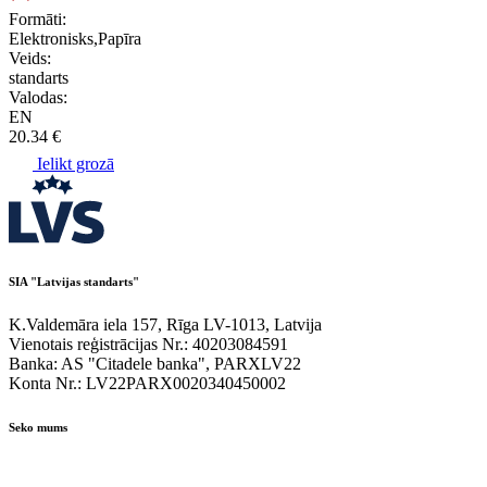
Formāti:
Elektronisks,Papīra
Veids:
standarts
Valodas:
EN
20.34 €
Ielikt grozā
SIA "Latvijas standarts"
K.Valdemāra iela 157, Rīga LV-1013, Latvija
Vienotais reģistrācijas Nr.: 40203084591
Banka: AS "Citadele banka", PARXLV22
Konta Nr.: LV22PARX0020340450002
Seko mums