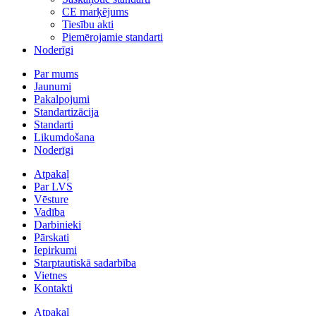
CE marķējums
Tiesību akti
Piemērojamie standarti
Noderīgi
Par mums
Jaunumi
Pakalpojumi
Standartizācija
Standarti
Likumdošana
Noderīgi
Atpakaļ
Par LVS
Vēsture
Vadība
Darbinieki
Pārskati
Iepirkumi
Starptautiskā sadarbība
Vietnes
Kontakti
Atpakaļ