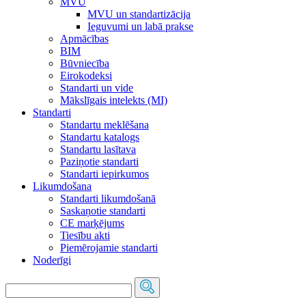
MVU
MVU un standartizācija
Ieguvumi un labā prakse
Apmācības
BIM
Būvniecība
Eirokodeksi
Standarti un vide
Mākslīgais intelekts (MI)
Standarti
Standartu meklēšana
Standartu katalogs
Standartu lasītava
Paziņotie standarti
Standarti iepirkumos
Likumdošana
Standarti likumdošanā
Saskaņotie standarti
CE marķējums
Tiesību akti
Piemērojamie standarti
Noderīgi