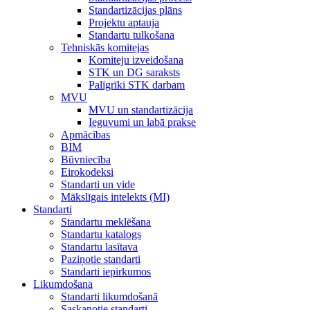
Standartizācijas plāns
Projektu aptauja
Standartu tulkošana
Tehniskās komitejas
Komiteju izveidošana
STK un DG saraksts
Palīgrīki STK darbam
MVU
MVU un standartizācija
Ieguvumi un labā prakse
Apmācības
BIM
Būvniecība
Eirokodeksi
Standarti un vide
Mākslīgais intelekts (MI)
Standarti
Standartu meklēšana
Standartu katalogs
Standartu lasītava
Paziņotie standarti
Standarti iepirkumos
Likumdošana
Standarti likumdošanā
Saskaņotie standarti