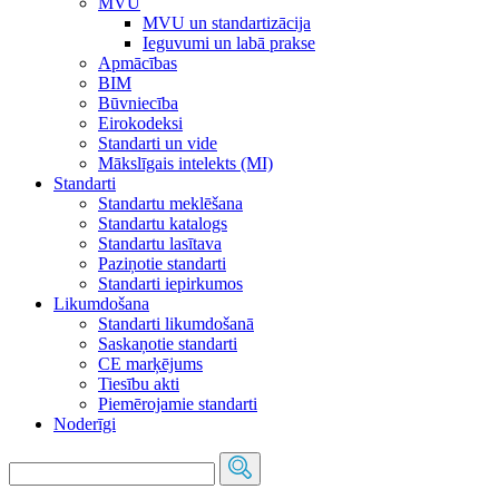
MVU
MVU un standartizācija
Ieguvumi un labā prakse
Apmācības
BIM
Būvniecība
Eirokodeksi
Standarti un vide
Mākslīgais intelekts (MI)
Standarti
Standartu meklēšana
Standartu katalogs
Standartu lasītava
Paziņotie standarti
Standarti iepirkumos
Likumdošana
Standarti likumdošanā
Saskaņotie standarti
CE marķējums
Tiesību akti
Piemērojamie standarti
Noderīgi