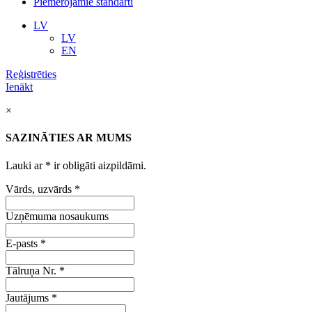
Piemērojamie standarti
LV
LV
EN
Reģistrēties
Ienākt
×
SAZINĀTIES AR MUMS
Lauki ar
*
ir obligāti aizpildāmi.
Vārds, uzvārds
*
Uzņēmuma nosaukums
E-pasts
*
Tālruņa Nr.
*
Jautājums
*