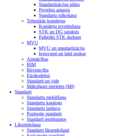
Standartizācijas plāns
Projektu aptauja
Standartu tulkošana
Tehniskās komitejas
Komiteju izveidošana
STK un DG saraksts
Palīgrīki STK darbam
MVU
MVU un standartizācija
Ieguvumi un labā prakse
Apmācības
BIM
Būvniecība
Eirokodeksi
Standarti un vide
Mākslīgais intelekts (MI)
Standarti
Standartu meklēšana
Standartu katalogs
Standartu lasītava
Paziņotie standarti
Standarti iepirkumos
Likumdošana
Standarti likumdošanā
Saskaņotie standarti