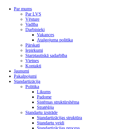
Par mums
Par LVS
Vēsture
Vadība
Darbinieki
Vakances
Atalgojuma politika
Pārskati
Iepirkumi
Starptautiskā sadarbība
Vietnes
Kontakti
Jaunumi
Pakalpojumi
Standartizācija
Politika
Likums
Padome
Sistēmas struktūrshēma
Stratēģija
Standartu izstrāde
Standartizācijas struktūra
Standartu veidi
Standartizācijas process