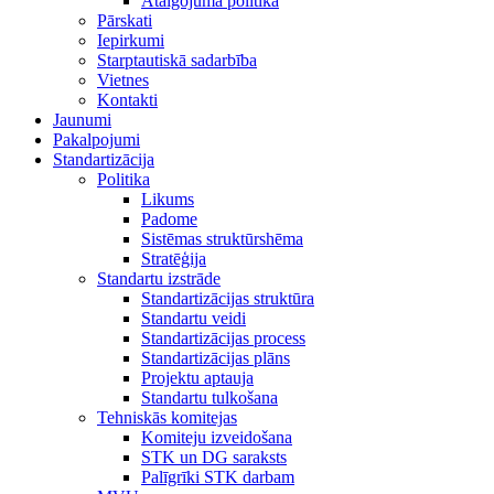
Atalgojuma politika
Pārskati
Iepirkumi
Starptautiskā sadarbība
Vietnes
Kontakti
Jaunumi
Pakalpojumi
Standartizācija
Politika
Likums
Padome
Sistēmas struktūrshēma
Stratēģija
Standartu izstrāde
Standartizācijas struktūra
Standartu veidi
Standartizācijas process
Standartizācijas plāns
Projektu aptauja
Standartu tulkošana
Tehniskās komitejas
Komiteju izveidošana
STK un DG saraksts
Palīgrīki STK darbam