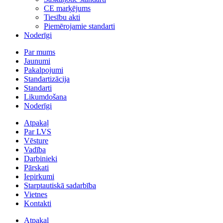
CE marķējums
Tiesību akti
Piemērojamie standarti
Noderīgi
Par mums
Jaunumi
Pakalpojumi
Standartizācija
Standarti
Likumdošana
Noderīgi
Atpakaļ
Par LVS
Vēsture
Vadība
Darbinieki
Pārskati
Iepirkumi
Starptautiskā sadarbība
Vietnes
Kontakti
Atpakaļ