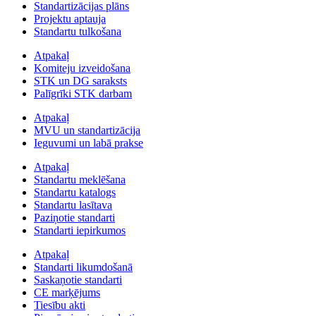
Standartizācijas plāns
Projektu aptauja
Standartu tulkošana
Atpakaļ
Komiteju izveidošana
STK un DG saraksts
Palīgrīki STK darbam
Atpakaļ
MVU un standartizācija
Ieguvumi un labā prakse
Atpakaļ
Standartu meklēšana
Standartu katalogs
Standartu lasītava
Paziņotie standarti
Standarti iepirkumos
Atpakaļ
Standarti likumdošanā
Saskaņotie standarti
CE marķējums
Tiesību akti