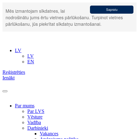
Sapratu
Mēs izmantojam sīkdatnes, lai
nodrošinātu jums ērtu vietnes pārlūkošanu. Turpinot vietnes
pārlūkošanu, jūs piekrītat sīkdatņu izmantošanai.
LV
LV
EN
Reģistrēties
Ienākt
Par mums
Par LVS
Vēsture
Vadība
Darbinieki
Vakances