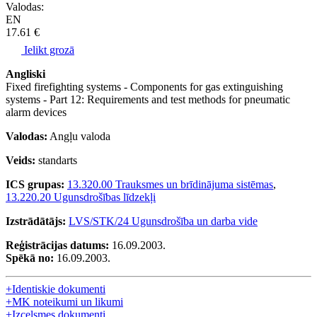
Valodas:
EN
17.61 €
Ielikt grozā
Angliski
Fixed firefighting systems - Components for gas extinguishing
systems - Part 12: Requirements and test methods for pneumatic
alarm devices
Valodas:
Angļu valoda
Veids:
standarts
ICS grupas:
13.320.00 Trauksmes un brīdinājuma sistēmas
,
13.220.20 Ugunsdrošības līdzekļi
Izstrādātājs:
LVS/STK/24 Ugunsdrošība un darba vide
Reģistrācijas datums:
16.09.2003.
Spēkā no:
16.09.2003.
+
Identiskie dokumenti
+
MK noteikumi un likumi
+
Izcelsmes dokumenti