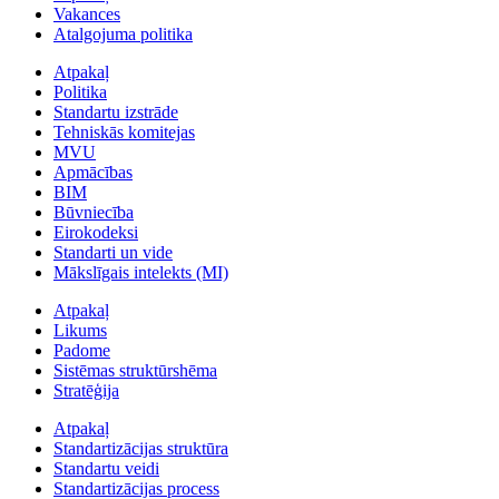
Vakances
Atalgojuma politika
Atpakaļ
Politika
Standartu izstrāde
Tehniskās komitejas
MVU
Apmācības
BIM
Būvniecība
Eirokodeksi
Standarti un vide
Mākslīgais intelekts (MI)
Atpakaļ
Likums
Padome
Sistēmas struktūrshēma
Stratēģija
Atpakaļ
Standartizācijas struktūra
Standartu veidi
Standartizācijas process