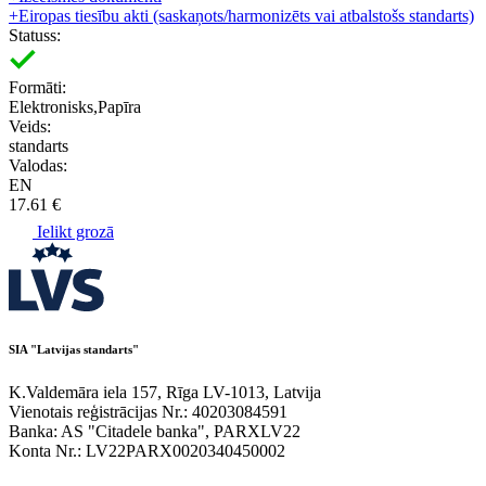
+
Eiropas tiesību akti (saskaņots/harmonizēts vai atbalstošs standarts)
Statuss:
Formāti:
Elektronisks,Papīra
Veids:
standarts
Valodas:
EN
17.61 €
Ielikt grozā
SIA "Latvijas standarts"
K.Valdemāra iela 157, Rīga LV-1013, Latvija
Vienotais reģistrācijas Nr.: 40203084591
Banka: AS "Citadele banka", PARXLV22
Konta Nr.: LV22PARX0020340450002