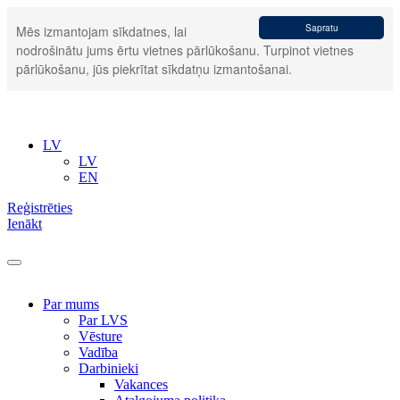
Sapratu
Mēs izmantojam sīkdatnes, lai
nodrošinātu jums ērtu vietnes pārlūkošanu. Turpinot vietnes
pārlūkošanu, jūs piekrītat sīkdatņu izmantošanai.
LV
LV
EN
Reģistrēties
Ienākt
Par mums
Par LVS
Vēsture
Vadība
Darbinieki
Vakances