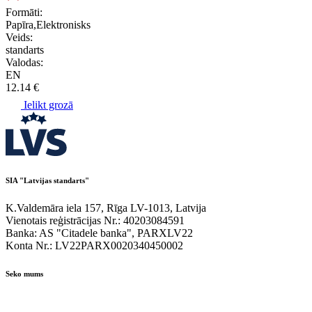
Formāti:
Papīra,Elektronisks
Veids:
standarts
Valodas:
EN
12.14 €
Ielikt grozā
SIA "Latvijas standarts"
K.Valdemāra iela 157, Rīga LV-1013, Latvija
Vienotais reģistrācijas Nr.: 40203084591
Banka: AS "Citadele banka", PARXLV22
Konta Nr.: LV22PARX0020340450002
Seko mums