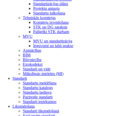
Standartizācijas plāns
Projektu aptauja
Standartu tulkošana
Tehniskās komitejas
Komiteju izveidošana
STK un DG saraksts
Palīgrīki STK darbam
MVU
MVU un standartizācija
Ieguvumi un labā prakse
Apmācības
BIM
Būvniecība
Eirokodeksi
Standarti un vide
Mākslīgais intelekts (MI)
Standarti
Standartu meklēšana
Standartu katalogs
Standartu lasītava
Paziņotie standarti
Standarti iepirkumos
Likumdošana
Standarti likumdošanā
Saskaņotie standarti