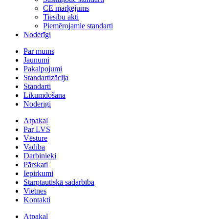
CE marķējums
Tiesību akti
Piemērojamie standarti
Noderīgi
Par mums
Jaunumi
Pakalpojumi
Standartizācija
Standarti
Likumdošana
Noderīgi
Atpakaļ
Par LVS
Vēsture
Vadība
Darbinieki
Pārskati
Iepirkumi
Starptautiskā sadarbība
Vietnes
Kontakti
Atpakaļ