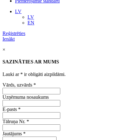
Piemērojamie standarti
LV
LV
EN
Reģistrēties
Ienākt
×
SAZINĀTIES AR MUMS
Lauki ar
*
ir obligāti aizpildāmi.
Vārds, uzvārds
*
Uzņēmuma nosaukums
E-pasts
*
Tālruņa Nr.
*
Jautājums
*