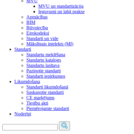
MVU
MVU un standartizācija
Ieguvumi un labā prakse
Apmācības
BIM
Būvniecība
Eirokodeksi
Standarti un vide
Mākslīgais intelekts (MI)
Standarti
Standartu meklēšana
Standartu katalogs
Standartu lasītava
Paziņotie standarti
Standarti iepirkumos
Likumdošana
Standarti likumdošanā
Saskaņotie standarti
CE marķējums
Tiesību akti
Piemērojamie standarti
Noderīgi