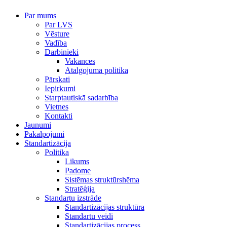
Par mums
Par LVS
Vēsture
Vadība
Darbinieki
Vakances
Atalgojuma politika
Pārskati
Iepirkumi
Starptautiskā sadarbība
Vietnes
Kontakti
Jaunumi
Pakalpojumi
Standartizācija
Politika
Likums
Padome
Sistēmas struktūrshēma
Stratēģija
Standartu izstrāde
Standartizācijas struktūra
Standartu veidi
Standartizācijas process