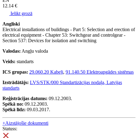
EN
12.14 €
Ielikt grozā
Angliski
Electrical installations of buildings - Part 5: Selection and erection of
electrical equipment - Chapter 53: Switchgear and controlgear -
Section 537: Devices for isolation and switching
Valodas:
Angļu valoda
Veids:
standarts
ICS grupas:
29.060.20 Kabeļi
,
91.140.50 Elektroapgādes sistēmas
Izstrādātājs:
LVS/STK/000 Standartizācijas nodaļa, Latvijas
standarts
Reģistrācijas datums:
09.12.2003.
Spēkā no:
09.12.2003.
Spēkā līdz:
09.03.2017.
+
Aizstājošie dokumenti
Statuss: