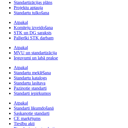
Standartizācijas plāns
Projektu aptauja
Standartu tulkošana
Atpakaļ
Komiteju izveidošana
STK un DG saraksts
Palīgrīki STK darbam
Atpakaļ
MVU un standartizācija
Ieguvumi un labā prakse
Atpakaļ
Standartu meklēšana
Standartu katalogs
Standartu lasītava
Paziņotie standarti
Standarti iepirkumos
Atpakaļ
Standarti likumdošanā
Saskaņotie standarti
CE marķējums
Tiesību akti