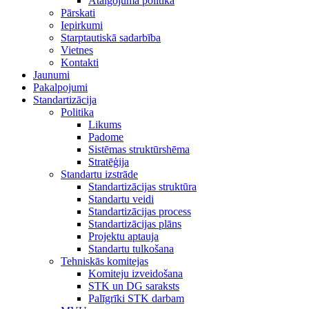
Atalgojuma politika
Pārskati
Iepirkumi
Starptautiskā sadarbība
Vietnes
Kontakti
Jaunumi
Pakalpojumi
Standartizācija
Politika
Likums
Padome
Sistēmas struktūrshēma
Stratēģija
Standartu izstrāde
Standartizācijas struktūra
Standartu veidi
Standartizācijas process
Standartizācijas plāns
Projektu aptauja
Standartu tulkošana
Tehniskās komitejas
Komiteju izveidošana
STK un DG saraksts
Palīgrīki STK darbam