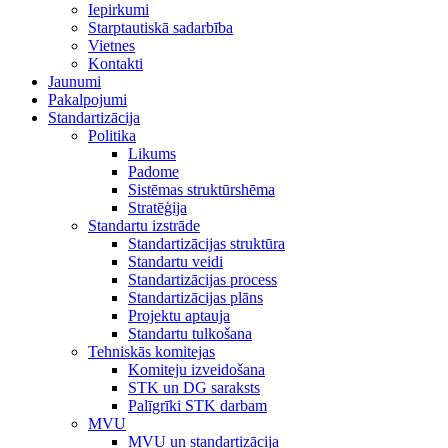
Iepirkumi
Starptautiskā sadarbība
Vietnes
Kontakti
Jaunumi
Pakalpojumi
Standartizācija
Politika
Likums
Padome
Sistēmas struktūrshēma
Stratēģija
Standartu izstrāde
Standartizācijas struktūra
Standartu veidi
Standartizācijas process
Standartizācijas plāns
Projektu aptauja
Standartu tulkošana
Tehniskās komitejas
Komiteju izveidošana
STK un DG saraksts
Palīgrīki STK darbam
MVU
MVU un standartizācija