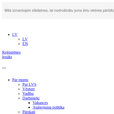
Mēs izmantojam sīkdatnes, lai nodrošinātu jums ērtu vietnes pārlūko
LV
LV
EN
Reģistrēties
Ienākt
Par mums
Par LVS
Vēsture
Vadība
Darbinieki
Vakances
Atalgojuma politika
Pārskati