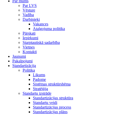
Par mums
Par LVS
Vēsture
Vadība
Darbinieki
Vakances
Atalgojuma politika
Pārskati
Iepirkumi
Starptautiskā sadarbība
Vietnes
Kontakti
Jaunumi
Pakalpojumi
Standartizācija
Politika
Likums
Padome
Sistēmas struktūrshēma
Stratēģija
Standartu izstrāde
Standartizācijas struktūra
Standartu veidi
Standartizācijas process
Standartizācijas plāns