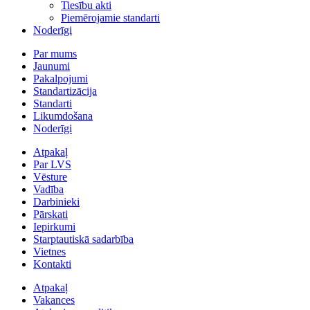
Tiesību akti
Piemērojamie standarti
Noderīgi
Par mums
Jaunumi
Pakalpojumi
Standartizācija
Standarti
Likumdošana
Noderīgi
Atpakaļ
Par LVS
Vēsture
Vadība
Darbinieki
Pārskati
Iepirkumi
Starptautiskā sadarbība
Vietnes
Kontakti
Atpakaļ
Vakances