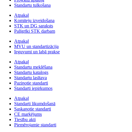
Standartu tulkošana
Atpakaļ
Komiteju izveidošana
STK un DG saraksts
Palīgrīki STK darbam
Atpakaļ
MVU un standartizācija
Ieguvumi un labā prakse
Atpakaļ
Standartu meklēšana
Standartu katalogs
Standartu lasītava
Paziņotie standarti
Standarti iepirkumos
Atpakaļ
Standarti likumdošanā
Saskaņotie standarti
CE marķējums
Tiesību akti
Piemērojamie standarti