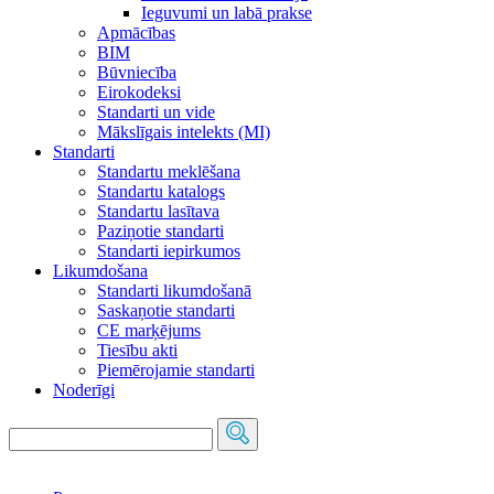
Ieguvumi un labā prakse
Apmācības
BIM
Būvniecība
Eirokodeksi
Standarti un vide
Mākslīgais intelekts (MI)
Standarti
Standartu meklēšana
Standartu katalogs
Standartu lasītava
Paziņotie standarti
Standarti iepirkumos
Likumdošana
Standarti likumdošanā
Saskaņotie standarti
CE marķējums
Tiesību akti
Piemērojamie standarti
Noderīgi