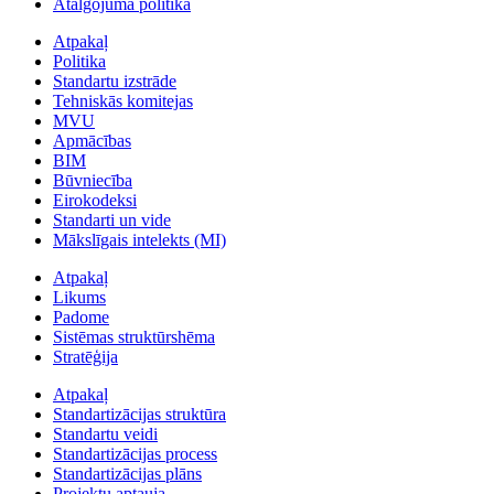
Atalgojuma politika
Atpakaļ
Politika
Standartu izstrāde
Tehniskās komitejas
MVU
Apmācības
BIM
Būvniecība
Eirokodeksi
Standarti un vide
Mākslīgais intelekts (MI)
Atpakaļ
Likums
Padome
Sistēmas struktūrshēma
Stratēģija
Atpakaļ
Standartizācijas struktūra
Standartu veidi
Standartizācijas process
Standartizācijas plāns
Projektu aptauja