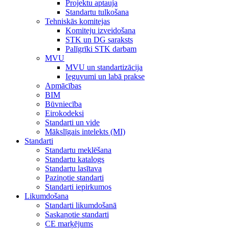
Projektu aptauja
Standartu tulkošana
Tehniskās komitejas
Komiteju izveidošana
STK un DG saraksts
Palīgrīki STK darbam
MVU
MVU un standartizācija
Ieguvumi un labā prakse
Apmācības
BIM
Būvniecība
Eirokodeksi
Standarti un vide
Mākslīgais intelekts (MI)
Standarti
Standartu meklēšana
Standartu katalogs
Standartu lasītava
Paziņotie standarti
Standarti iepirkumos
Likumdošana
Standarti likumdošanā
Saskaņotie standarti
CE marķējums