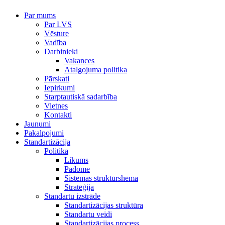
Par mums
Par LVS
Vēsture
Vadība
Darbinieki
Vakances
Atalgojuma politika
Pārskati
Iepirkumi
Starptautiskā sadarbība
Vietnes
Kontakti
Jaunumi
Pakalpojumi
Standartizācija
Politika
Likums
Padome
Sistēmas struktūrshēma
Stratēģija
Standartu izstrāde
Standartizācijas struktūra
Standartu veidi
Standartizācijas process