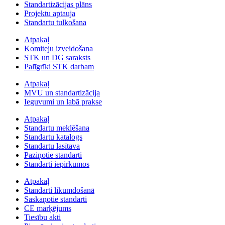
Standartizācijas plāns
Projektu aptauja
Standartu tulkošana
Atpakaļ
Komiteju izveidošana
STK un DG saraksts
Palīgrīki STK darbam
Atpakaļ
MVU un standartizācija
Ieguvumi un labā prakse
Atpakaļ
Standartu meklēšana
Standartu katalogs
Standartu lasītava
Paziņotie standarti
Standarti iepirkumos
Atpakaļ
Standarti likumdošanā
Saskaņotie standarti
CE marķējums
Tiesību akti