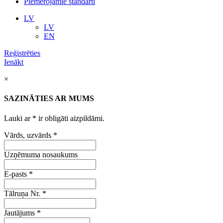
Piemērojamie standarti
LV
LV
EN
Reģistrēties
Ienākt
×
SAZINĀTIES AR MUMS
Lauki ar
*
ir obligāti aizpildāmi.
Vārds, uzvārds
*
Uzņēmuma nosaukums
E-pasts
*
Tālruņa Nr.
*
Jautājums
*