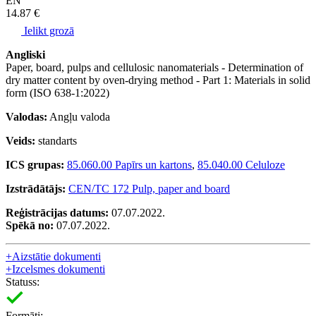
EN
14.87 €
Ielikt grozā
Angliski
Paper, board, pulps and cellulosic nanomaterials - Determination of
dry matter content by oven-drying method - Part 1: Materials in solid
form (ISO 638-1:2022)
Valodas:
Angļu valoda
Veids:
standarts
ICS grupas:
85.060.00 Papīrs un kartons
,
85.040.00 Celuloze
Izstrādātājs:
CEN/TC 172 Pulp, paper and board
Reģistrācijas datums:
07.07.2022.
Spēkā no:
07.07.2022.
+
Aizstātie dokumenti
+
Izcelsmes dokumenti
Statuss:
Formāti: