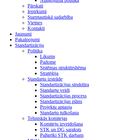
Atalgojuma politika
Pārskati
Iepirkumi
Starptautiskā sadarbība
Vietnes
Kontakti
Jaunumi
Pakalpojumi
Standartizācija
Politika
Likums
Padome
Sistēmas struktūrshēma
Stratēģija
Standartu izstrāde
Standartizācijas struktūra
Standartu veidi
Standartizācijas process
Standartizācijas plāns
Projektu aptauja
Standartu tulkošana
Tehniskās komitejas
Komiteju izveidošana
STK un DG saraksts
Palīgrīki STK darbam