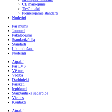
CE marķējums
Tiesību akti
Piemērojamie standarti
Noderīgi
Par mums
Jaunumi
Pakalpojumi
Standartizācija
Standarti
Likumdošana
Noderīgi
Atpakaļ
Par LVS
Vēsture
Vadība
Darbinieki
Pārskati
Iepirkumi
Starptautiskā sadarbība
Vietnes
Kontakti
Atpakaļ