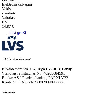
Elektronisks,Papīra
Veids:
standarts
Valodas:
EN
14.87 €
Ielikt grozā
SIA "Latvijas standarts"
K.Valdemāra iela 157, Rīga LV-1013, Latvija
Vienotais reģistrācijas Nr.: 40203084591
Banka: AS "Citadele banka", PARXLV22
Konta Nr.: LV22PARX0020340450002
Seko mums