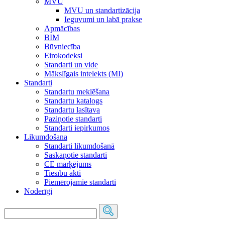
MVU
MVU un standartizācija
Ieguvumi un labā prakse
Apmācības
BIM
Būvniecība
Eirokodeksi
Standarti un vide
Mākslīgais intelekts (MI)
Standarti
Standartu meklēšana
Standartu katalogs
Standartu lasītava
Paziņotie standarti
Standarti iepirkumos
Likumdošana
Standarti likumdošanā
Saskaņotie standarti
CE marķējums
Tiesību akti
Piemērojamie standarti
Noderīgi