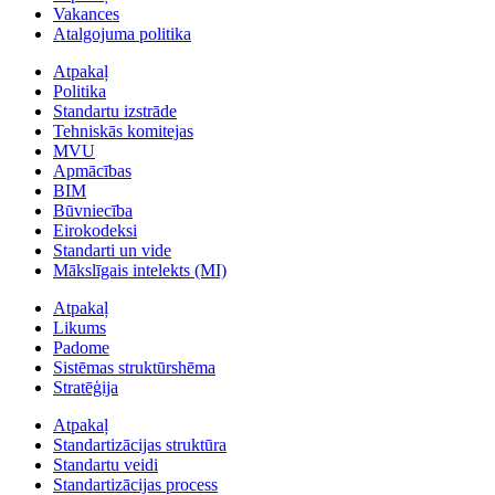
Vakances
Atalgojuma politika
Atpakaļ
Politika
Standartu izstrāde
Tehniskās komitejas
MVU
Apmācības
BIM
Būvniecība
Eirokodeksi
Standarti un vide
Mākslīgais intelekts (MI)
Atpakaļ
Likums
Padome
Sistēmas struktūrshēma
Stratēģija
Atpakaļ
Standartizācijas struktūra
Standartu veidi
Standartizācijas process