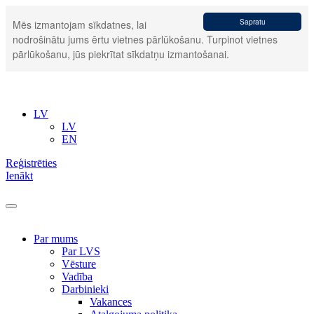
Sapratu
Mēs izmantojam sīkdatnes, lai
nodrošinātu jums ērtu vietnes pārlūkošanu. Turpinot vietnes
pārlūkošanu, jūs piekrītat sīkdatņu izmantošanai.
LV
LV
EN
Reģistrēties
Ienākt
Par mums
Par LVS
Vēsture
Vadība
Darbinieki
Vakances