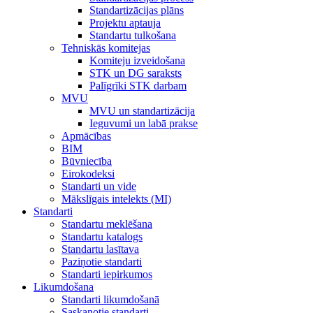
Standartizācijas plāns
Projektu aptauja
Standartu tulkošana
Tehniskās komitejas
Komiteju izveidošana
STK un DG saraksts
Palīgrīki STK darbam
MVU
MVU un standartizācija
Ieguvumi un labā prakse
Apmācības
BIM
Būvniecība
Eirokodeksi
Standarti un vide
Mākslīgais intelekts (MI)
Standarti
Standartu meklēšana
Standartu katalogs
Standartu lasītava
Paziņotie standarti
Standarti iepirkumos
Likumdošana
Standarti likumdošanā
Saskaņotie standarti