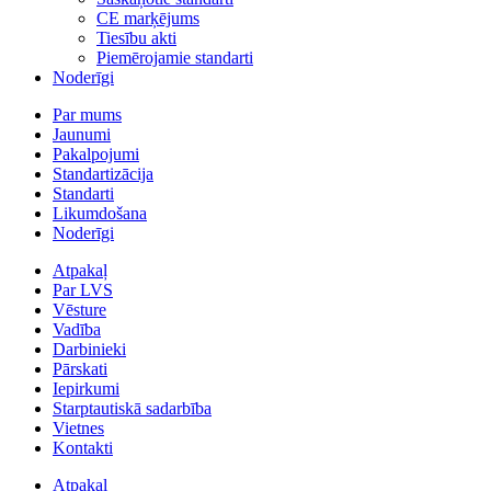
CE marķējums
Tiesību akti
Piemērojamie standarti
Noderīgi
Par mums
Jaunumi
Pakalpojumi
Standartizācija
Standarti
Likumdošana
Noderīgi
Atpakaļ
Par LVS
Vēsture
Vadība
Darbinieki
Pārskati
Iepirkumi
Starptautiskā sadarbība
Vietnes
Kontakti
Atpakaļ