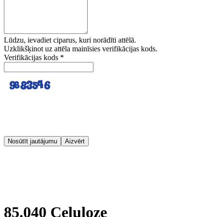
Lūdzu, ievadiet ciparus, kuri norādīti attēlā.
Uzklikšķinot uz attēla mainīsies verifikācijas kods.
Verifikācijas kods
*
Nosūtīt jautājumu
Aizvērt
85.040 Celuloze