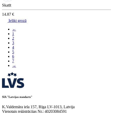
Skatīt
14.87 €
Ielikt grozā
←
1
2
3
4
5
6
7
→
SIA "Latvijas standarts"
K.Valdemāra iela 157, Rīga LV-1013, Latvija
Vienotais reģistrācijas Nr.: 40203084591