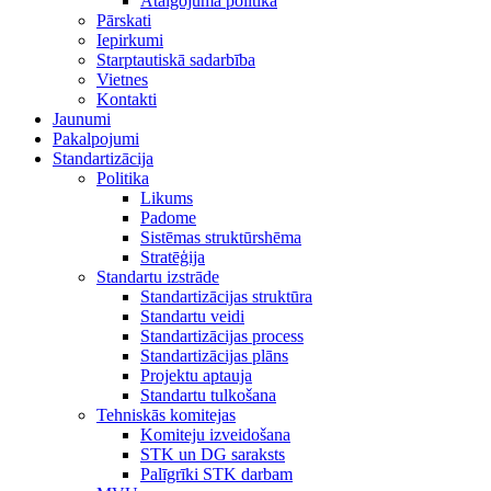
Atalgojuma politika
Pārskati
Iepirkumi
Starptautiskā sadarbība
Vietnes
Kontakti
Jaunumi
Pakalpojumi
Standartizācija
Politika
Likums
Padome
Sistēmas struktūrshēma
Stratēģija
Standartu izstrāde
Standartizācijas struktūra
Standartu veidi
Standartizācijas process
Standartizācijas plāns
Projektu aptauja
Standartu tulkošana
Tehniskās komitejas
Komiteju izveidošana
STK un DG saraksts
Palīgrīki STK darbam