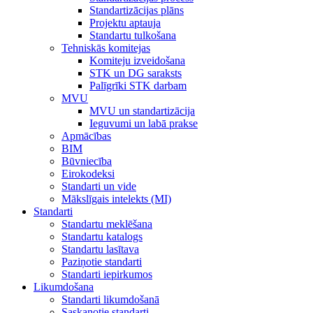
Standartizācijas plāns
Projektu aptauja
Standartu tulkošana
Tehniskās komitejas
Komiteju izveidošana
STK un DG saraksts
Palīgrīki STK darbam
MVU
MVU un standartizācija
Ieguvumi un labā prakse
Apmācības
BIM
Būvniecība
Eirokodeksi
Standarti un vide
Mākslīgais intelekts (MI)
Standarti
Standartu meklēšana
Standartu katalogs
Standartu lasītava
Paziņotie standarti
Standarti iepirkumos
Likumdošana
Standarti likumdošanā
Saskaņotie standarti