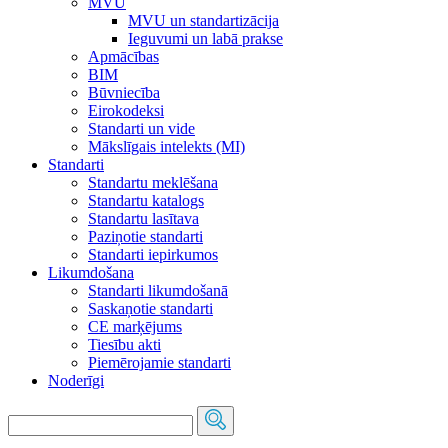
MVU
MVU un standartizācija
Ieguvumi un labā prakse
Apmācības
BIM
Būvniecība
Eirokodeksi
Standarti un vide
Mākslīgais intelekts (MI)
Standarti
Standartu meklēšana
Standartu katalogs
Standartu lasītava
Paziņotie standarti
Standarti iepirkumos
Likumdošana
Standarti likumdošanā
Saskaņotie standarti
CE marķējums
Tiesību akti
Piemērojamie standarti
Noderīgi