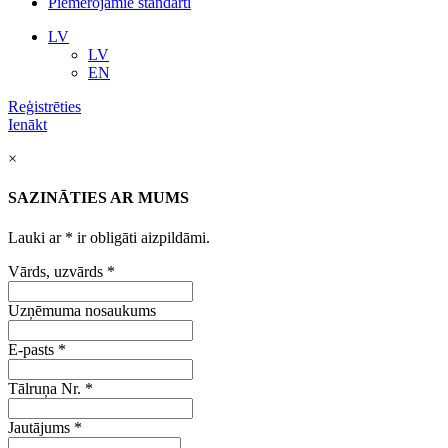
Piemērojamie standarti
LV
LV
EN
Reģistrēties
Ienākt
×
SAZINĀTIES AR MUMS
Lauki ar
*
ir obligāti aizpildāmi.
Vārds, uzvārds
*
Uzņēmuma nosaukums
E-pasts
*
Tālruņa Nr.
*
Jautājums
*