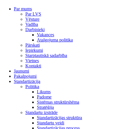
Par mums
Par LVS
Vēsture
Vadība
Darbinieki
Vakances
Atalgojuma politika
Pārskati
Iepirkumi
Starptautiskā sadarbība
Vietnes
Kontakti
Jaunumi
Pakalpojumi
Standartizācija
Politika
Likums
Padome
Sistēmas struktūrshēma
Stratēģija
Standartu izstrāde
Standartizācijas struktūra
Standartu veidi
Standartizācijas process