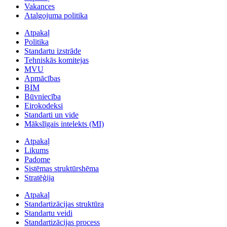
Vakances
Atalgojuma politika
Atpakaļ
Politika
Standartu izstrāde
Tehniskās komitejas
MVU
Apmācības
BIM
Būvniecība
Eirokodeksi
Standarti un vide
Mākslīgais intelekts (MI)
Atpakaļ
Likums
Padome
Sistēmas struktūrshēma
Stratēģija
Atpakaļ
Standartizācijas struktūra
Standartu veidi
Standartizācijas process