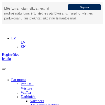
Sapratu
Mēs izmantojam sīkdatnes, lai
nodrošinātu jums ērtu vietnes pārlūkošanu. Turpinot vietnes
pārlūkošanu, jūs piekrītat sīkdatņu izmantošanai.
LV
LV
EN
Reģistrēties
Ienākt
Par mums
Par LVS
Vēsture
Vadība
Darbinieki
Vakances