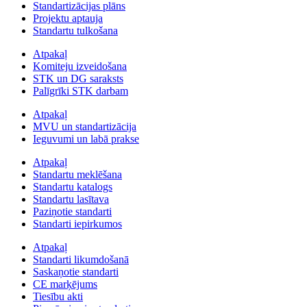
Standartizācijas plāns
Projektu aptauja
Standartu tulkošana
Atpakaļ
Komiteju izveidošana
STK un DG saraksts
Palīgrīki STK darbam
Atpakaļ
MVU un standartizācija
Ieguvumi un labā prakse
Atpakaļ
Standartu meklēšana
Standartu katalogs
Standartu lasītava
Paziņotie standarti
Standarti iepirkumos
Atpakaļ
Standarti likumdošanā
Saskaņotie standarti
CE marķējums
Tiesību akti