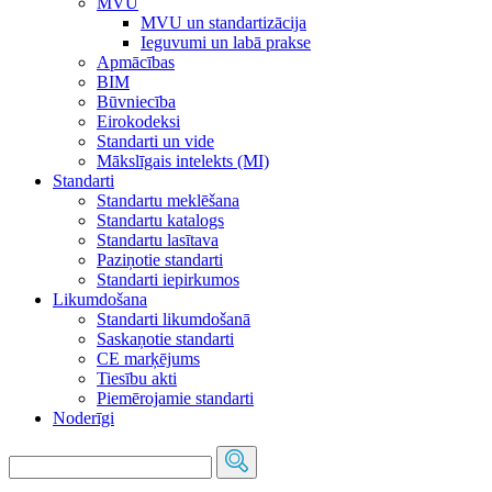
MVU
MVU un standartizācija
Ieguvumi un labā prakse
Apmācības
BIM
Būvniecība
Eirokodeksi
Standarti un vide
Mākslīgais intelekts (MI)
Standarti
Standartu meklēšana
Standartu katalogs
Standartu lasītava
Paziņotie standarti
Standarti iepirkumos
Likumdošana
Standarti likumdošanā
Saskaņotie standarti
CE marķējums
Tiesību akti
Piemērojamie standarti
Noderīgi