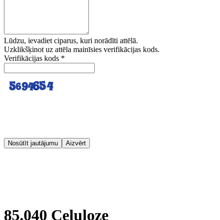
Lūdzu, ievadiet ciparus, kuri norādīti attēlā.
Uzklikšķinot uz attēla mainīsies verifikācijas kods.
Verifikācijas kods
*
Nosūtīt jautājumu
Aizvērt
85.040 Celuloze