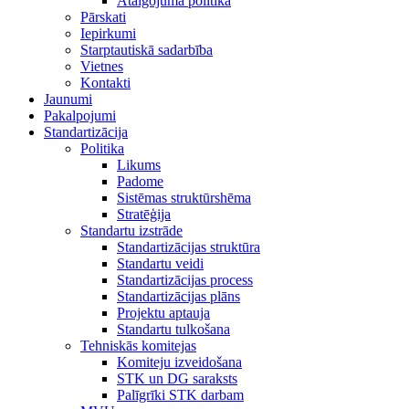
Atalgojuma politika
Pārskati
Iepirkumi
Starptautiskā sadarbība
Vietnes
Kontakti
Jaunumi
Pakalpojumi
Standartizācija
Politika
Likums
Padome
Sistēmas struktūrshēma
Stratēģija
Standartu izstrāde
Standartizācijas struktūra
Standartu veidi
Standartizācijas process
Standartizācijas plāns
Projektu aptauja
Standartu tulkošana
Tehniskās komitejas
Komiteju izveidošana
STK un DG saraksts
Palīgrīki STK darbam