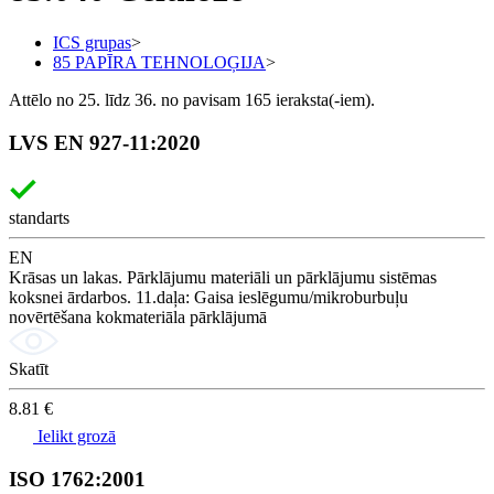
ICS grupas
>
85 PAPĪRA TEHNOLOĢIJA
>
Attēlo no 25. līdz 36. no pavisam 165 ieraksta(-iem).
LVS EN 927-11:2020
standarts
EN
Krāsas un lakas. Pārklājumu materiāli un pārklājumu sistēmas
koksnei ārdarbos. 11.daļa: Gaisa ieslēgumu/mikroburbuļu
novērtēšana kokmateriāla pārklājumā
Skatīt
8.81 €
Ielikt grozā
ISO 1762:2001