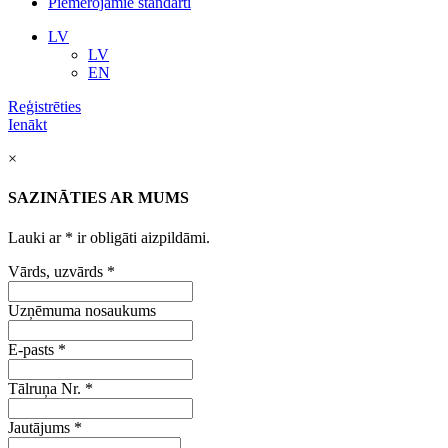
Piemērojamie standarti
LV
LV
EN
Reģistrēties
Ienākt
×
SAZINĀTIES AR MUMS
Lauki ar
*
ir obligāti aizpildāmi.
Vārds, uzvārds
*
Uzņēmuma nosaukums
E-pasts
*
Tālruņa Nr.
*
Jautājums
*