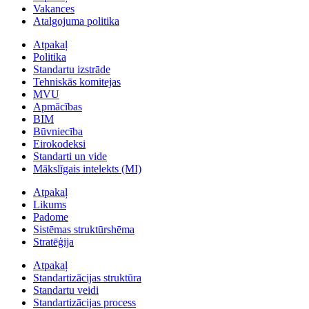
Vakances
Atalgojuma politika
Atpakaļ
Politika
Standartu izstrāde
Tehniskās komitejas
MVU
Apmācības
BIM
Būvniecība
Eirokodeksi
Standarti un vide
Mākslīgais intelekts (MI)
Atpakaļ
Likums
Padome
Sistēmas struktūrshēma
Stratēģija
Atpakaļ
Standartizācijas struktūra
Standartu veidi
Standartizācijas process