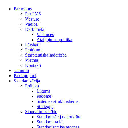
Par mums
Par LVS
Vēsture
Vadība
Darbinieki
Vakances
Atalgojuma politika
Pārskati
Iepirkumi
Starptautiskā sadarbība
Vietnes
Kontakti
Jaunumi
Pakalpojumi
Standartizācija
Politika
Likums
Padome
Sistēmas struktūrshēma
Stratēģija
Standartu izstrāde
Standartizācijas struktūra
Standartu veidi
Standartizācijas process