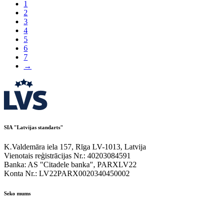
1
2
3
4
5
6
7
→
SIA "Latvijas standarts"
K.Valdemāra iela 157, Rīga LV-1013, Latvija
Vienotais reģistrācijas Nr.: 40203084591
Banka: AS "Citadele banka", PARXLV22
Konta Nr.: LV22PARX0020340450002
Seko mums