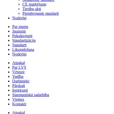
CE marķējums
Tiesību akti
Piemērojamie standarti
Noderīgi
Par mums
Jaunumi
Pakalpojumi
Standartizācija
Standarti
Likumdošana
Noderīgi
Atpakaļ
Par LVS
Vēsture
Vadība
Darbinieki
Pārskati
Iepirkumi
Starptautiskā sadarbība
Vietnes
Kontakti
Atpakaļ