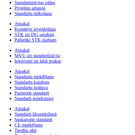
Standartizācijas plāns
Projektu aptauja
Standartu tulkošana
Atpakaļ
Komiteju izveidošana
STK un DG saraksts
Palīgrīki STK darbam
Atpakaļ
MVU un standartizācija
Ieguvumi un labā prakse
Atpakaļ
Standartu meklēšana
Standartu katalogs
Standartu lasītava
Paziņotie standarti
Standarti iepirkumos
Atpakaļ
Standarti likumdošanā
Saskaņotie standarti
CE marķējums
Tiesību akti