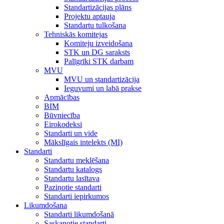
Standartizācijas plāns
Projektu aptauja
Standartu tulkošana
Tehniskās komitejas
Komiteju izveidošana
STK un DG saraksts
Palīgrīki STK darbam
MVU
MVU un standartizācija
Ieguvumi un labā prakse
Apmācības
BIM
Būvniecība
Eirokodeksi
Standarti un vide
Mākslīgais intelekts (MI)
Standarti
Standartu meklēšana
Standartu katalogs
Standartu lasītava
Paziņotie standarti
Standarti iepirkumos
Likumdošana
Standarti likumdošanā
Saskaņotie standarti