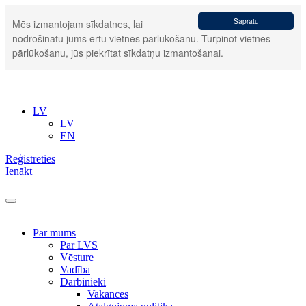
Sapratu
Mēs izmantojam sīkdatnes, lai
nodrošinātu jums ērtu vietnes pārlūkošanu. Turpinot vietnes
pārlūkošanu, jūs piekrītat sīkdatņu izmantošanai.
LV
LV
EN
Reģistrēties
Ienākt
Par mums
Par LVS
Vēsture
Vadība
Darbinieki
Vakances