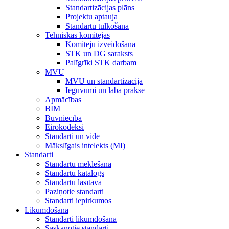
Standartizācijas plāns
Projektu aptauja
Standartu tulkošana
Tehniskās komitejas
Komiteju izveidošana
STK un DG saraksts
Palīgrīki STK darbam
MVU
MVU un standartizācija
Ieguvumi un labā prakse
Apmācības
BIM
Būvniecība
Eirokodeksi
Standarti un vide
Mākslīgais intelekts (MI)
Standarti
Standartu meklēšana
Standartu katalogs
Standartu lasītava
Paziņotie standarti
Standarti iepirkumos
Likumdošana
Standarti likumdošanā
Saskaņotie standarti