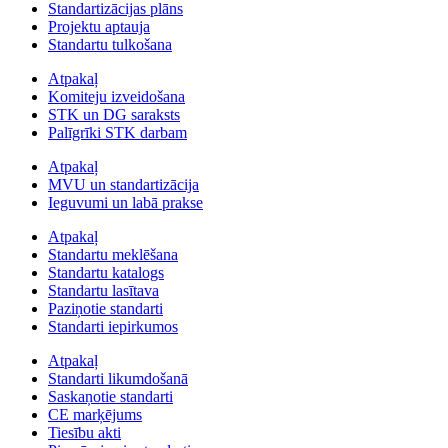
Standartizācijas plāns
Projektu aptauja
Standartu tulkošana
Atpakaļ
Komiteju izveidošana
STK un DG saraksts
Palīgrīki STK darbam
Atpakaļ
MVU un standartizācija
Ieguvumi un labā prakse
Atpakaļ
Standartu meklēšana
Standartu katalogs
Standartu lasītava
Paziņotie standarti
Standarti iepirkumos
Atpakaļ
Standarti likumdošanā
Saskaņotie standarti
CE marķējums
Tiesību akti