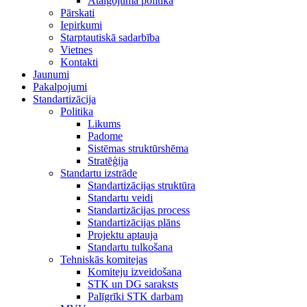
Atalgojuma politika
Pārskati
Iepirkumi
Starptautiskā sadarbība
Vietnes
Kontakti
Jaunumi
Pakalpojumi
Standartizācija
Politika
Likums
Padome
Sistēmas struktūrshēma
Stratēģija
Standartu izstrāde
Standartizācijas struktūra
Standartu veidi
Standartizācijas process
Standartizācijas plāns
Projektu aptauja
Standartu tulkošana
Tehniskās komitejas
Komiteju izveidošana
STK un DG saraksts
Palīgrīki STK darbam