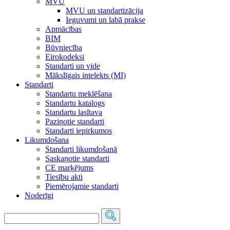
MVU
MVU un standartizācija
Ieguvumi un labā prakse
Apmācības
BIM
Būvniecība
Eirokodeksi
Standarti un vide
Mākslīgais intelekts (MI)
Standarti
Standartu meklēšana
Standartu katalogs
Standartu lasītava
Paziņotie standarti
Standarti iepirkumos
Likumdošana
Standarti likumdošanā
Saskaņotie standarti
CE marķējums
Tiesību akti
Piemērojamie standarti
Noderīgi