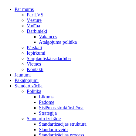
Par mums
Par LVS
Vēsture
Vadība
Darbinieki
Vakances
Atalgojuma politika
Pārskati
Iepirkumi
Starptautiskā sadarbība
Vietnes
Kontakti
Jaunumi
Pakalpojumi
Standartizācija
Politika
Likums
Padome
Sistēmas struktūrshēma
Stratēģija
Standartu izstrāde
Standartizācijas struktūra
Standartu veidi
Standartizācijas process