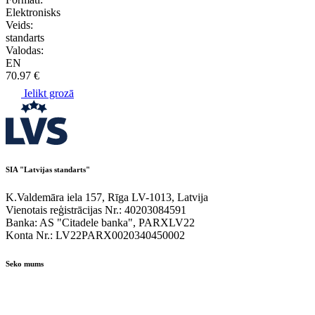
Elektronisks
Veids:
standarts
Valodas:
EN
70.97 €
Ielikt grozā
SIA "Latvijas standarts"
K.Valdemāra iela 157, Rīga LV-1013, Latvija
Vienotais reģistrācijas Nr.: 40203084591
Banka: AS "Citadele banka", PARXLV22
Konta Nr.: LV22PARX0020340450002
Seko mums