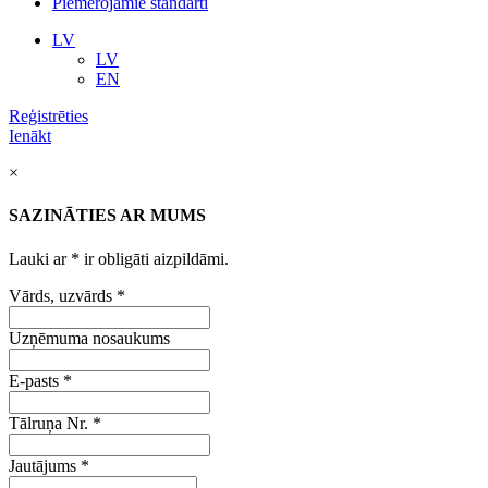
Piemērojamie standarti
LV
LV
EN
Reģistrēties
Ienākt
×
SAZINĀTIES AR MUMS
Lauki ar
*
ir obligāti aizpildāmi.
Vārds, uzvārds
*
Uzņēmuma nosaukums
E-pasts
*
Tālruņa Nr.
*
Jautājums
*