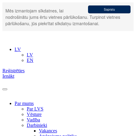
Sapratu
Mēs izmantojam sīkdatnes, lai
nodrošinātu jums ērtu vietnes pārlūkošanu. Turpinot vietnes
pārlūkošanu, jūs piekrītat sīkdatņu izmantošanai.
LV
LV
EN
Reģistrēties
Ienākt
Par mums
Par LVS
Vēsture
Vadība
Darbinieki
Vakances