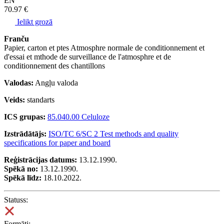
EN
70.97 €
Ielikt grozā
Franču
Papier, carton et ptes Atmosphre normale de conditionnement et
d'essai et mthode de surveillance de l'atmosphre et de
conditionnement des chantillons
Valodas:
Angļu valoda
Veids:
standarts
ICS grupas:
85.040.00 Celuloze
Izstrādātājs:
ISO/TC 6/SC 2 Test methods and quality
specifications for paper and board
Reģistrācijas datums:
13.12.1990.
Spēkā no:
13.12.1990.
Spēkā līdz:
18.10.2022.
Statuss:
Formāti: