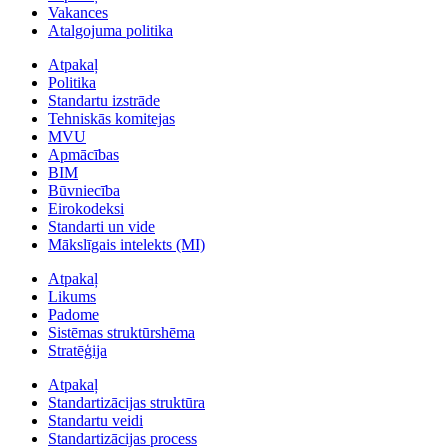
Vakances
Atalgojuma politika
Atpakaļ
Politika
Standartu izstrāde
Tehniskās komitejas
MVU
Apmācības
BIM
Būvniecība
Eirokodeksi
Standarti un vide
Mākslīgais intelekts (MI)
Atpakaļ
Likums
Padome
Sistēmas struktūrshēma
Stratēģija
Atpakaļ
Standartizācijas struktūra
Standartu veidi
Standartizācijas process