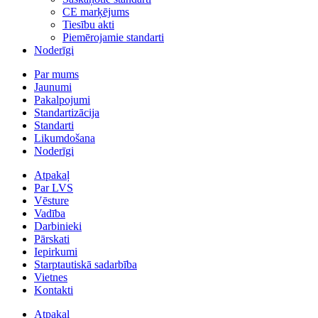
CE marķējums
Tiesību akti
Piemērojamie standarti
Noderīgi
Par mums
Jaunumi
Pakalpojumi
Standartizācija
Standarti
Likumdošana
Noderīgi
Atpakaļ
Par LVS
Vēsture
Vadība
Darbinieki
Pārskati
Iepirkumi
Starptautiskā sadarbība
Vietnes
Kontakti
Atpakaļ