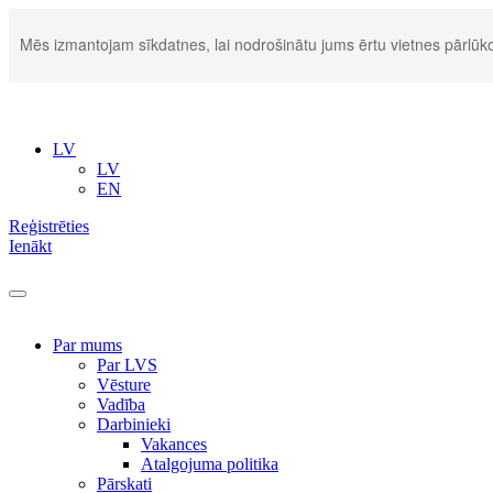
Mēs izmantojam sīkdatnes, lai nodrošinātu jums ērtu vietnes pārlūko
LV
LV
EN
Reģistrēties
Ienākt
Par mums
Par LVS
Vēsture
Vadība
Darbinieki
Vakances
Atalgojuma politika
Pārskati