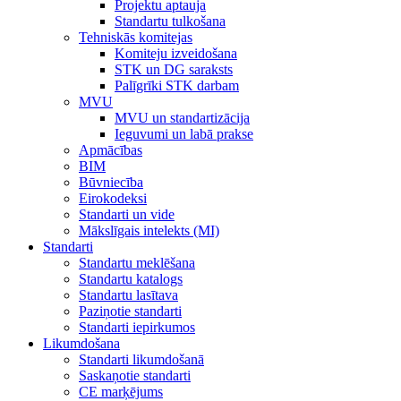
Projektu aptauja
Standartu tulkošana
Tehniskās komitejas
Komiteju izveidošana
STK un DG saraksts
Palīgrīki STK darbam
MVU
MVU un standartizācija
Ieguvumi un labā prakse
Apmācības
BIM
Būvniecība
Eirokodeksi
Standarti un vide
Mākslīgais intelekts (MI)
Standarti
Standartu meklēšana
Standartu katalogs
Standartu lasītava
Paziņotie standarti
Standarti iepirkumos
Likumdošana
Standarti likumdošanā
Saskaņotie standarti
CE marķējums