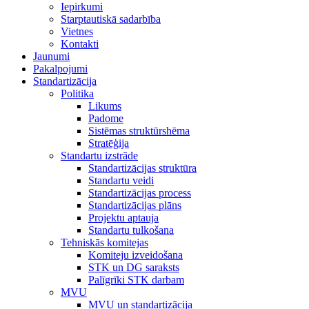
Iepirkumi
Starptautiskā sadarbība
Vietnes
Kontakti
Jaunumi
Pakalpojumi
Standartizācija
Politika
Likums
Padome
Sistēmas struktūrshēma
Stratēģija
Standartu izstrāde
Standartizācijas struktūra
Standartu veidi
Standartizācijas process
Standartizācijas plāns
Projektu aptauja
Standartu tulkošana
Tehniskās komitejas
Komiteju izveidošana
STK un DG saraksts
Palīgrīki STK darbam
MVU
MVU un standartizācija