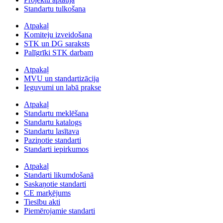
Standartu tulkošana
Atpakaļ
Komiteju izveidošana
STK un DG saraksts
Palīgrīki STK darbam
Atpakaļ
MVU un standartizācija
Ieguvumi un labā prakse
Atpakaļ
Standartu meklēšana
Standartu katalogs
Standartu lasītava
Paziņotie standarti
Standarti iepirkumos
Atpakaļ
Standarti likumdošanā
Saskaņotie standarti
CE marķējums
Tiesību akti
Piemērojamie standarti