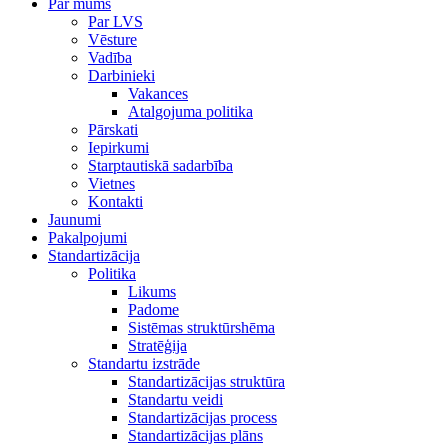
Par mums
Par LVS
Vēsture
Vadība
Darbinieki
Vakances
Atalgojuma politika
Pārskati
Iepirkumi
Starptautiskā sadarbība
Vietnes
Kontakti
Jaunumi
Pakalpojumi
Standartizācija
Politika
Likums
Padome
Sistēmas struktūrshēma
Stratēģija
Standartu izstrāde
Standartizācijas struktūra
Standartu veidi
Standartizācijas process
Standartizācijas plāns