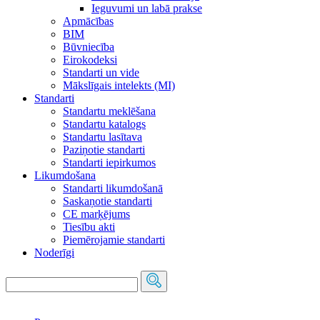
Ieguvumi un labā prakse
Apmācības
BIM
Būvniecība
Eirokodeksi
Standarti un vide
Mākslīgais intelekts (MI)
Standarti
Standartu meklēšana
Standartu katalogs
Standartu lasītava
Paziņotie standarti
Standarti iepirkumos
Likumdošana
Standarti likumdošanā
Saskaņotie standarti
CE marķējums
Tiesību akti
Piemērojamie standarti
Noderīgi