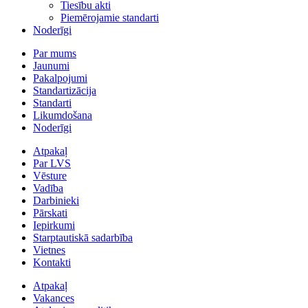
Tiesību akti
Piemērojamie standarti
Noderīgi
Par mums
Jaunumi
Pakalpojumi
Standartizācija
Standarti
Likumdošana
Noderīgi
Atpakaļ
Par LVS
Vēsture
Vadība
Darbinieki
Pārskati
Iepirkumi
Starptautiskā sadarbība
Vietnes
Kontakti
Atpakaļ
Vakances