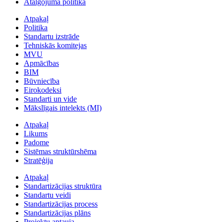
Atalgojuma politika
Atpakaļ
Politika
Standartu izstrāde
Tehniskās komitejas
MVU
Apmācības
BIM
Būvniecība
Eirokodeksi
Standarti un vide
Mākslīgais intelekts (MI)
Atpakaļ
Likums
Padome
Sistēmas struktūrshēma
Stratēģija
Atpakaļ
Standartizācijas struktūra
Standartu veidi
Standartizācijas process
Standartizācijas plāns
Projektu aptauja