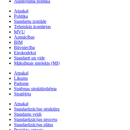
Atalgojuma politika
Atpakaļ
Politika
Standartu izstrāde
Tehniskās komitejas
MVU
Apmācības
BIM
Būvniecība
Eirokodeksi
Standarti un vide
Mākslīgais intelekts (MI)
Atpakaļ
Likums
Padome
Sistēmas struktūrshēma
Stratēģija
Atpakaļ
Standartizācijas struktūra
Standartu veidi
Standartizācijas process
Standartizācijas plāns
Projektu aptauja