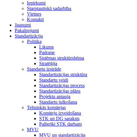
Iepirkumi
Starptautiskā sadarbība
Vietnes
Kontakti
Jaunumi
Pakalpojumi
Standartizācija
Politika
Likums
Padome
Sistēmas struktūrshēma
Stratēģija
Standartu izstrāde
Standartizācijas struktūra
Standartu veidi
Standartizācijas process
Standartizācijas plāns
Projektu aptauja
Standartu tulkošana
Tehniskās komitejas
Komiteju izveidošana
STK un DG saraksts
Palīgrīki STK darbam
MVU
MVU un standartizācija