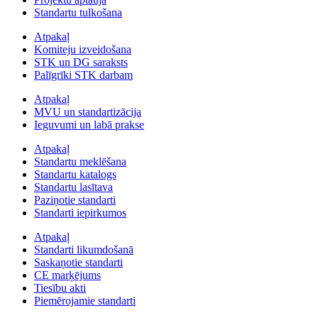
Standartu tulkošana
Atpakaļ
Komiteju izveidošana
STK un DG saraksts
Palīgrīki STK darbam
Atpakaļ
MVU un standartizācija
Ieguvumi un labā prakse
Atpakaļ
Standartu meklēšana
Standartu katalogs
Standartu lasītava
Paziņotie standarti
Standarti iepirkumos
Atpakaļ
Standarti likumdošanā
Saskaņotie standarti
CE marķējums
Tiesību akti
Piemērojamie standarti