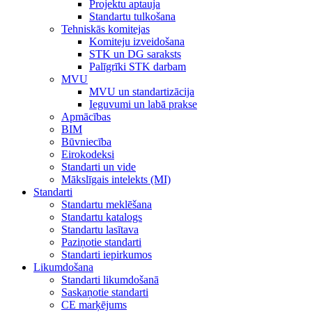
Projektu aptauja
Standartu tulkošana
Tehniskās komitejas
Komiteju izveidošana
STK un DG saraksts
Palīgrīki STK darbam
MVU
MVU un standartizācija
Ieguvumi un labā prakse
Apmācības
BIM
Būvniecība
Eirokodeksi
Standarti un vide
Mākslīgais intelekts (MI)
Standarti
Standartu meklēšana
Standartu katalogs
Standartu lasītava
Paziņotie standarti
Standarti iepirkumos
Likumdošana
Standarti likumdošanā
Saskaņotie standarti
CE marķējums