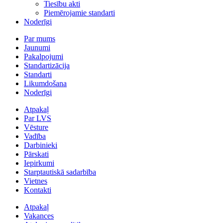
Tiesību akti
Piemērojamie standarti
Noderīgi
Par mums
Jaunumi
Pakalpojumi
Standartizācija
Standarti
Likumdošana
Noderīgi
Atpakaļ
Par LVS
Vēsture
Vadība
Darbinieki
Pārskati
Iepirkumi
Starptautiskā sadarbība
Vietnes
Kontakti
Atpakaļ
Vakances