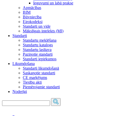
Ieguvumi un labā prakse
Apmācības
BIM
Būvniecība
Eirokodeksi
Standarti un vide
Mākslīgais intelekts (MI)
Standarti
Standartu meklēšana
Standartu katalogs
Standartu lasītava
Paziņotie standarti
Standarti iepirkumos
Likumdošana
Standarti likumdošanā
Saskaņotie standarti
CE marķējums
Tiesību akti
Piemērojamie standarti
Noderīgi