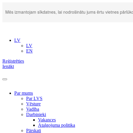
Mēs izmantojam sīkdatnes, lai nodrošinātu jums ērtu vietnes pārlūko
LV
LV
EN
Reģistrēties
Ienākt
Par mums
Par LVS
Vēsture
Vadība
Darbinieki
Vakances
Atalgojuma politika
Pārskati