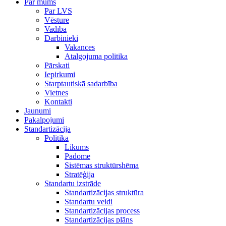
Par mums
Par LVS
Vēsture
Vadība
Darbinieki
Vakances
Atalgojuma politika
Pārskati
Iepirkumi
Starptautiskā sadarbība
Vietnes
Kontakti
Jaunumi
Pakalpojumi
Standartizācija
Politika
Likums
Padome
Sistēmas struktūrshēma
Stratēģija
Standartu izstrāde
Standartizācijas struktūra
Standartu veidi
Standartizācijas process
Standartizācijas plāns