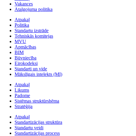
Vakances
Atalgojuma politika
Atpakaļ
Politika
Standartu izstrāde
Tehniskās komitejas
MVU
Apmācības
BIM
Būvniecība
Eirokodeksi
Standarti un vide
Mākslīgais intelekts (MI)
Atpakaļ
Likums
Padome
Sistēmas struktūrshēma
Stratēģija
Atpakaļ
Standartizācijas struktūra
Standartu veidi
Standartizācijas process