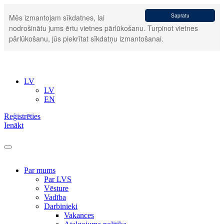
Sapratu
Mēs izmantojam sīkdatnes, lai
nodrošinātu jums ērtu vietnes pārlūkošanu. Turpinot vietnes
pārlūkošanu, jūs piekrītat sīkdatņu izmantošanai.
LV
LV
EN
Reģistrēties
Ienākt
Par mums
Par LVS
Vēsture
Vadība
Darbinieki
Vakances