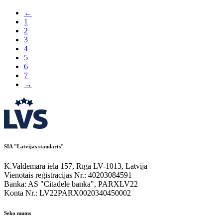
←
1
2
3
4
5
6
7
→
SIA "Latvijas standarts"
K.Valdemāra iela 157, Rīga LV-1013, Latvija
Vienotais reģistrācijas Nr.: 40203084591
Banka: AS "Citadele banka", PARXLV22
Konta Nr.: LV22PARX0020340450002
Seko mums