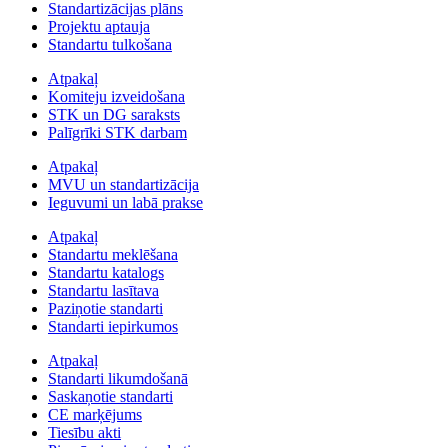
Standartizācijas plāns
Projektu aptauja
Standartu tulkošana
Atpakaļ
Komiteju izveidošana
STK un DG saraksts
Palīgrīki STK darbam
Atpakaļ
MVU un standartizācija
Ieguvumi un labā prakse
Atpakaļ
Standartu meklēšana
Standartu katalogs
Standartu lasītava
Paziņotie standarti
Standarti iepirkumos
Atpakaļ
Standarti likumdošanā
Saskaņotie standarti
CE marķējums
Tiesību akti