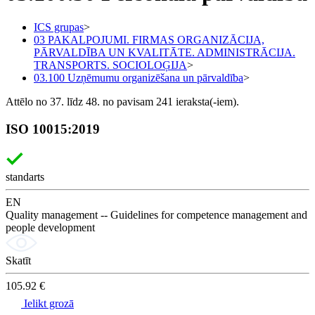
ICS grupas
>
03 PAKALPOJUMI. FIRMAS ORGANIZĀCIJA,
PĀRVALDĪBA UN KVALITĀTE. ADMINISTRĀCIJA.
TRANSPORTS. SOCIOLOĢIJA
>
03.100 Uzņēmumu organizēšana un pārvaldība
>
Attēlo no 37. līdz 48. no pavisam 241 ieraksta(-iem).
ISO 10015:2019
standarts
EN
Quality management -- Guidelines for competence management and
people development
Skatīt
105.92 €
Ielikt grozā