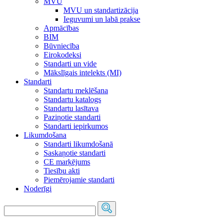
MVU
MVU un standartizācija
Ieguvumi un labā prakse
Apmācības
BIM
Būvniecība
Eirokodeksi
Standarti un vide
Mākslīgais intelekts (MI)
Standarti
Standartu meklēšana
Standartu katalogs
Standartu lasītava
Paziņotie standarti
Standarti iepirkumos
Likumdošana
Standarti likumdošanā
Saskaņotie standarti
CE marķējums
Tiesību akti
Piemērojamie standarti
Noderīgi