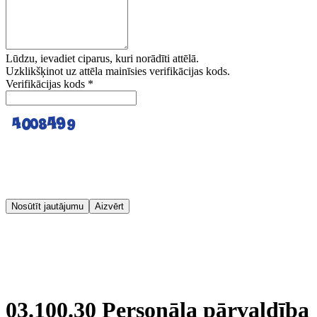
Lūdzu, ievadiet ciparus, kuri norādīti attēlā.
Uzklikšķinot uz attēla mainīsies verifikācijas kods.
Verifikācijas kods
*
Nosūtīt jautājumu
Aizvērt
03.100.30 Personāla pārvaldība