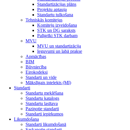
Standartizācijas plāns
Projektu aptauja
Standartu tulkošana
Tehniskās komitejas
Komiteju izveidošana
STK un DG saraksts
Palīgrīki STK darbam
MVU
MVU un standartizācija
Ieguvumi un labā prakse
Apmācības
BIM
Būvniecība
Eirokodeksi
Standarti un vide
Mākslīgais intelekts (MI)
Standarti
Standartu meklēšana
Standartu katalogs
Standartu lasītava
Paziņotie standarti
Standarti iepirkumos
Likumdošana
Standarti likumdošanā
Saskaņotie standarti