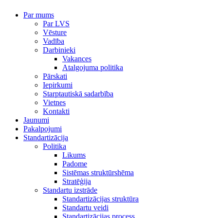
Par mums
Par LVS
Vēsture
Vadība
Darbinieki
Vakances
Atalgojuma politika
Pārskati
Iepirkumi
Starptautiskā sadarbība
Vietnes
Kontakti
Jaunumi
Pakalpojumi
Standartizācija
Politika
Likums
Padome
Sistēmas struktūrshēma
Stratēģija
Standartu izstrāde
Standartizācijas struktūra
Standartu veidi
Standartizācijas process