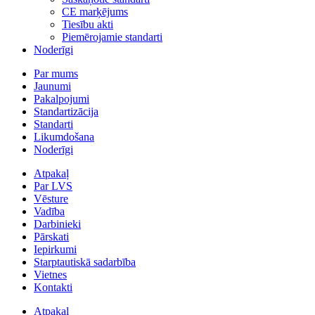
CE marķējums
Tiesību akti
Piemērojamie standarti
Noderīgi
Par mums
Jaunumi
Pakalpojumi
Standartizācija
Standarti
Likumdošana
Noderīgi
Atpakaļ
Par LVS
Vēsture
Vadība
Darbinieki
Pārskati
Iepirkumi
Starptautiskā sadarbība
Vietnes
Kontakti
Atpakaļ