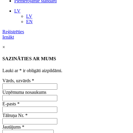
Piemērojamie standarti
LV
LV
EN
Reģistrēties
Ienākt
×
SAZINĀTIES AR MUMS
Lauki ar
*
ir obligāti aizpildāmi.
Vārds, uzvārds
*
Uzņēmuma nosaukums
E-pasts
*
Tālruņa Nr.
*
Jautājums
*