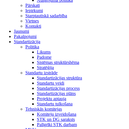
Atalgojuma politika
Pārskati
Iepirkumi
Starptautiskā sadarbība
Vietnes
Kontakti
Jaunumi
Pakalpojumi
Standartizācija
Politika
Likums
Padome
Sistēmas struktūrshēma
Stratēģija
Standartu izstrāde
Standartizācijas struktūra
Standartu veidi
Standartizācijas process
Standartizācijas plāns
Projektu aptauja
Standartu tulkošana
Tehniskās komitejas
Komiteju izveidošana
STK un DG saraksts
Palīgrīki STK darbam